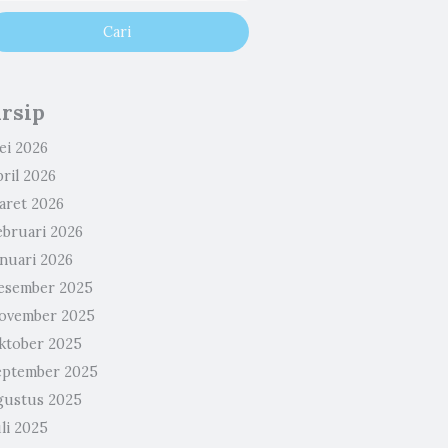
rsip
ei 2026
ril 2026
aret 2026
ebruari 2026
anuari 2026
esember 2025
ovember 2025
ktober 2025
eptember 2025
gustus 2025
li 2025