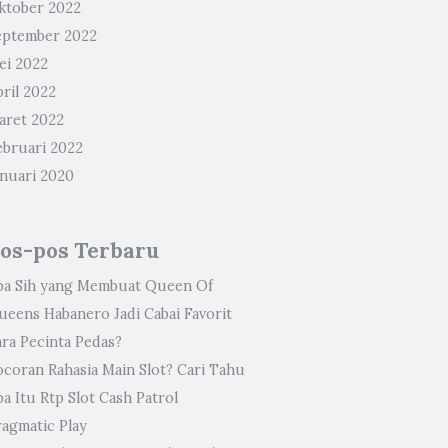
ktober 2022
eptember 2022
ei 2022
ril 2022
aret 2022
ebruari 2022
anuari 2020
os-pos Terbaru
pa Sih yang Membuat Queen Of
ueens Habanero Jadi Cabai Favorit
ara Pecinta Pedas?
ocoran Rahasia Main Slot? Cari Tahu
a Itu Rtp Slot Cash Patrol
ragmatic Play