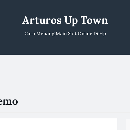
Arturos Up Town
Cara Menang Main Slot Online Di Hp
demo