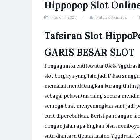
Hippopop Slot Onlin
Maret 7, 2023
Patrick Ramirez
Tafsiran Slot HippoP
GARIS BESAR SLOT
Pengagum kreatif AvatarUX & Yggdrasil
slot bergaya yang lain jadi Dikau sang
memakai mendatangkan kurang tintinga
sebagai pelawatan asing secara mending
semoga buat menyenangkan saat jadi pe
buat diperebutkan. Berisi pandangan s
dengan jalan apa Engkau bisa memboyon
satu diantara tipuan kasino Yggdrasil t