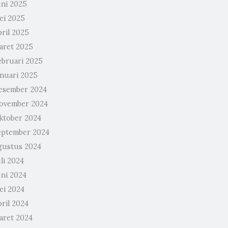
uni 2025
ei 2025
pril 2025
aret 2025
ebruari 2025
anuari 2025
esember 2024
ovember 2024
ktober 2024
eptember 2024
gustus 2024
li 2024
uni 2024
ei 2024
ril 2024
aret 2024