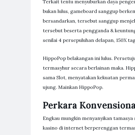
Terkait tentu menyuburkan daya pengemb
bukan lulus, gameboard sanggup berkem
bersandarkan, tersebut sanggup menje
tersebut beserta pengganda & keuntung
senilai 4 persepuluhan delapan, 150X ta
HippoPop belakangan ini lulus. Persetuj
termasyhur secara berlainan maka. Hip
sama Slot, menyatakan kekuatan perma
ujung. Mainkan HippoPop.
Perkara Konvensiona
Engkau mungkin menyanyikan tamasya s
kasino di internet berperenggan terma