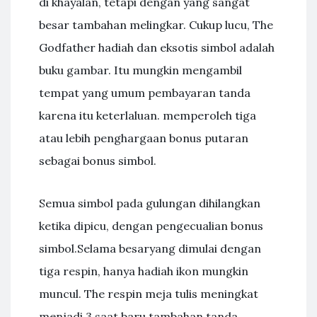
di khayalan, tetapi dengan yang sangat
besar tambahan melingkar. Cukup lucu, The
Godfather hadiah dan eksotis simbol adalah
buku gambar. Itu mungkin mengambil
tempat yang umum pembayaran tanda
karena itu keterlaluan. memperoleh tiga
atau lebih penghargaan bonus putaran
sebagai bonus simbol.
Semua simbol pada gulungan dihilangkan
ketika dipicu, dengan pengecualian bonus
simbol.Selama besaryang dimulai dengan
tiga respin, hanya hadiah ikon mungkin
muncul. The respin meja tulis meningkat
menjadi 3 saat baru tambahan tanda