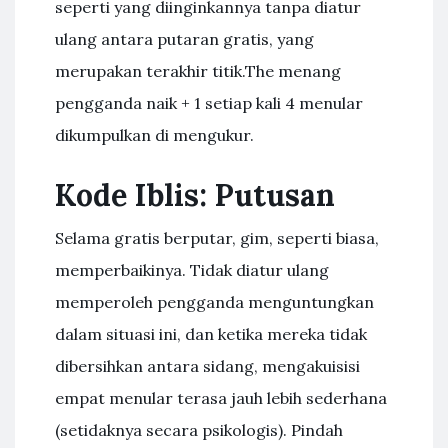
seperti yang diinginkannya tanpa diatur
ulang antara putaran gratis, yang
merupakan terakhir titik.The menang
pengganda naik + 1 setiap kali 4 menular
dikumpulkan di mengukur.
Kode Iblis: Putusan
Selama gratis berputar, gim, seperti biasa,
memperbaikinya. Tidak diatur ulang
memperoleh pengganda menguntungkan
dalam situasi ini, dan ketika mereka tidak
dibersihkan antara sidang, mengakuisisi
empat menular terasa jauh lebih sederhana
(setidaknya secara psikologis). Pindah