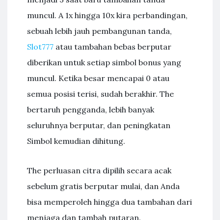
muncul. A 1x hingga 10x kira perbandingan,
sebuah lebih jauh pembangunan tanda,
Slot777
atau tambahan bebas berputar
diberikan untuk setiap simbol bonus yang
muncul. Ketika besar mencapai 0 atau
semua posisi terisi, sudah berakhir. The
bertaruh pengganda, lebih banyak
seluruhnya berputar, dan peningkatan
Simbol kemudian dihitung.
The perluasan citra dipilih secara acak
sebelum gratis berputar mulai, dan Anda
bisa memperoleh hingga dua tambahan dari
menjaga dan tambah putaran.