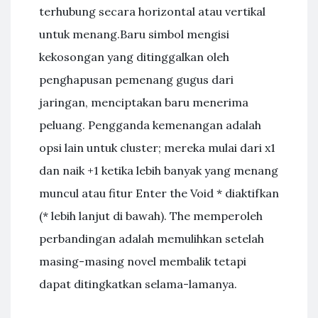
terhubung secara horizontal atau vertikal
untuk menang.Baru simbol mengisi
kekosongan yang ditinggalkan oleh
penghapusan pemenang gugus dari
jaringan, menciptakan baru menerima
peluang. Pengganda kemenangan adalah
opsi lain untuk cluster; mereka mulai dari x1
dan naik +1 ketika lebih banyak yang menang
muncul atau fitur Enter the Void * diaktifkan
(* lebih lanjut di bawah). The memperoleh
perbandingan adalah memulihkan setelah
masing-masing novel membalik tetapi
dapat ditingkatkan selama-lamanya.