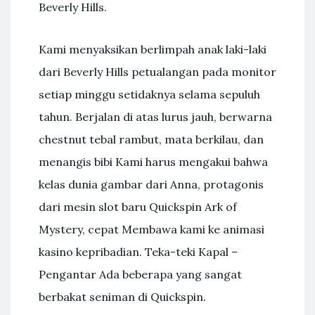
Beverly Hills.
Kami menyaksikan berlimpah anak laki-laki
dari Beverly Hills petualangan pada monitor
setiap minggu setidaknya selama sepuluh
tahun. Berjalan di atas lurus jauh, berwarna
chestnut tebal rambut, mata berkilau, dan
menangis bibi Kami harus mengakui bahwa
kelas dunia gambar dari Anna, protagonis
dari mesin slot baru Quickspin Ark of
Mystery, cepat Membawa kami ke animasi
kasino kepribadian. Teka-teki Kapal –
Pengantar Ada beberapa yang sangat
berbakat seniman di Quickspin.