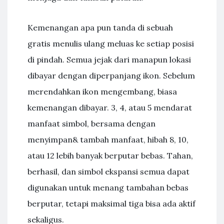
Kemenangan apa pun tanda di sebuah
gratis menulis ulang meluas ke setiap posisi
di pindah. Semua jejak dari manapun lokasi
dibayar dengan diperpanjang ikon. Sebelum
merendahkan ikon mengembang, biasa
kemenangan dibayar. 3, 4, atau 5 mendarat
manfaat simbol, bersama dengan
menyimpan& tambah manfaat, hibah 8, 10,
atau 12 lebih banyak berputar bebas. Tahan,
berhasil, dan simbol ekspansi semua dapat
digunakan untuk menang tambahan bebas
berputar, tetapi maksimal tiga bisa ada aktif
sekaligus.