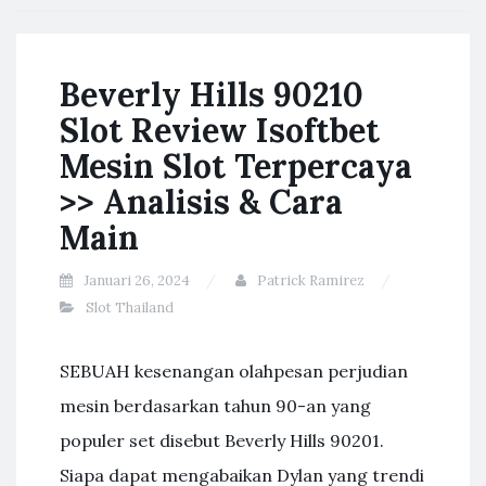
Beverly Hills 90210
Slot Review Isoftbet
Mesin Slot Terpercaya
>> Analisis & Cara
Main
Januari 26, 2024
Patrick Ramirez
Slot Thailand
SEBUAH kesenangan olahpesan perjudian
mesin berdasarkan tahun 90-an yang
populer set disebut Beverly Hills 90201.
Siapa dapat mengabaikan Dylan yang trendi