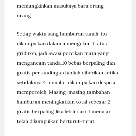
memungkinkan masuknya baru orang-
orang.
Setiap waktu sang hamburan tanah, itu
dikumpulkan dalam a mengukur di atas
gridiron, jadi awasi percikan mata yang
mengancam tanda.10 bebas berpaling dan
gratis pertandingan hadiah diberikan ketika
setidaknya 4 menular dikumpulkan di spiral
memperoleh. Masing-masing tambahan
hamburan meningkatkan total sebesar 2 +
gratis berpaling Jika lebih dari 4 menular
telah dikumpulkan berturut-turut.