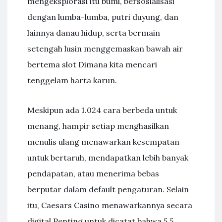
mengeksplorasi itu bumi, bersosialisasi
dengan lumba-lumba, putri duyung, dan
lainnya danau hidup, serta bermain
setengah lusin menggemaskan bawah air
bertema slot Dimana kita mencari
tenggelam harta karun.
Meskipun ada 1.024 cara berbeda untuk
menang, hampir setiap menghasilkan
menulis ulang menawarkan kesempatan
untuk bertaruh, mendapatkan lebih banyak
pendapatan, atau menerima bebas
berputar dalam default pengaturan. Selain
itu, Caesars Casino menawarkannya secara
digital.Penting untuk dicatat bahwa 5 5