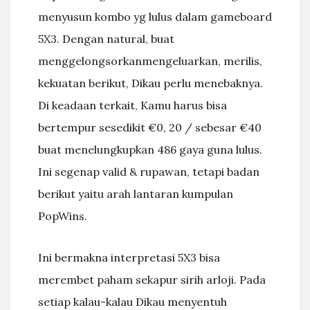
menyusun kombo yg lulus dalam gameboard
5X3. Dengan natural, buat
menggelongsorkanmengeluarkan, merilis,
kekuatan berikut, Dikau perlu menebaknya.
Di keadaan terkait, Kamu harus bisa
bertempur sesedikit €0, 20 / sebesar €40
buat menelungkupkan 486 gaya guna lulus.
Ini segenap valid & rupawan, tetapi badan
berikut yaitu arah lantaran kumpulan
PopWins.
Ini bermakna interpretasi 5X3 bisa
merembet paham sekapur sirih arloji. Pada
setiap kalau-kalau Dikau menyentuh