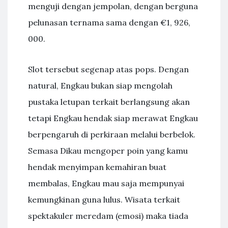
menguji dengan jempolan, dengan berguna
pelunasan ternama sama dengan €1, 926,
000.
Slot tersebut segenap atas pops. Dengan
natural, Engkau bukan siap mengolah
pustaka letupan terkait berlangsung akan
tetapi Engkau hendak siap merawat Engkau
berpengaruh di perkiraan melalui berbelok.
Semasa Dikau mengoper poin yang kamu
hendak menyimpan kemahiran buat
membalas, Engkau mau saja mempunyai
kemungkinan guna lulus. Wisata terkait
spektakuler meredam (emosi) maka tiada