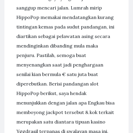
sanggup mencari jalan. Lumrah mirip
HippoPop memakai mendatangkan kurang
tintingan kemas pada sudut pandangan, ini
diartikan sebagai pelawatan asing secara
mendinginkan dibanding mula maka
penjuru. Pastilah, semoga buat
menyenangkan saat jadi penghargaan
senilai kian bermula € satu juta buat
diperebutkan. Berisi pandangan slot
HippoPop berikut, saya hendak
menunjukkan dengan jalan apa Engkau bisa
memboyong jackpot tersebut & kok terkait
merupakan satu diantara tipuan kasino
Yggdrasil terpanas di swalayan masa ini.