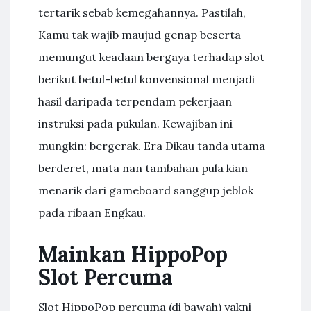
tertarik sebab kemegahannya. Pastilah,
Kamu tak wajib maujud genap beserta
memungut keadaan bergaya terhadap slot
berikut betul-betul konvensional menjadi
hasil daripada terpendam pekerjaan
instruksi pada pukulan. Kewajiban ini
mungkin: bergerak. Era Dikau tanda utama
berderet, mata nan tambahan pula kian
menarik dari gameboard sanggup jeblok
pada ribaan Engkau.
Mainkan HippoPop
Slot Percuma
Slot HippoPop percuma (di bawah) yakni