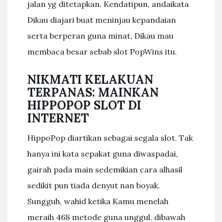
jalan yg ditetapkan. Kendatipun, andaikata
Dikau diajari buat meninjau kepandaian
serta berperan guna minat, Dikau mau
membaca besar sebab slot PopWins itu.
NIKMATI KELAKUAN
TERPANAS: MAINKAN
HIPPOPOP SLOT DI
INTERNET
HippoPop diartikan sebagai segala slot. Tak
hanya ini kata sepakat guna diwaspadai,
gairah pada main sedemikian cara alhasil
sedikit pun tiada denyut nan boyak.
Sungguh, wahid ketika Kamu menelah
meraih 468 metode guna unggul, dibawah