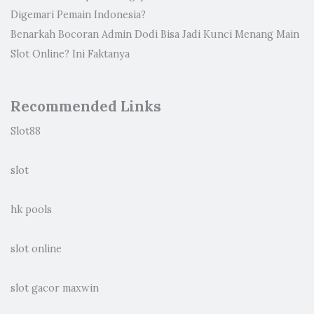
Digemari Pemain Indonesia?
Benarkah Bocoran Admin Dodi Bisa Jadi Kunci Menang Main
Slot Online? Ini Faktanya
Recommended Links
Slot88
slot
hk pools
slot online
slot gacor maxwin