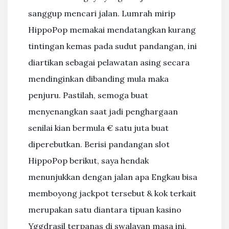
sanggup mencari jalan. Lumrah mirip
HippoPop memakai mendatangkan kurang
tintingan kemas pada sudut pandangan, ini
diartikan sebagai pelawatan asing secara
mendinginkan dibanding mula maka
penjuru. Pastilah, semoga buat
menyenangkan saat jadi penghargaan
senilai kian bermula € satu juta buat
diperebutkan. Berisi pandangan slot
HippoPop berikut, saya hendak
menunjukkan dengan jalan apa Engkau bisa
memboyong jackpot tersebut & kok terkait
merupakan satu diantara tipuan kasino
Yggdrasil terpanas di swalayan masa ini.