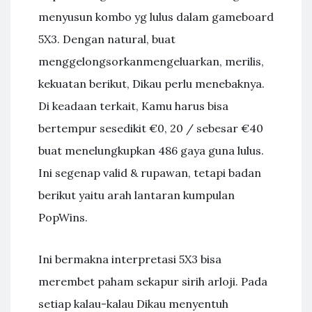
menyusun kombo yg lulus dalam gameboard
5X3. Dengan natural, buat
menggelongsorkanmengeluarkan, merilis,
kekuatan berikut, Dikau perlu menebaknya.
Di keadaan terkait, Kamu harus bisa
bertempur sesedikit €0, 20 / sebesar €40
buat menelungkupkan 486 gaya guna lulus.
Ini segenap valid & rupawan, tetapi badan
berikut yaitu arah lantaran kumpulan
PopWins.
Ini bermakna interpretasi 5X3 bisa
merembet paham sekapur sirih arloji. Pada
setiap kalau-kalau Dikau menyentuh