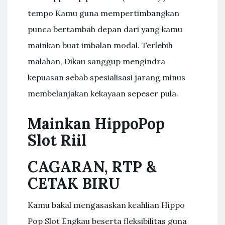
tempo Kamu guna mempertimbangkan
punca bertambah depan dari yang kamu
mainkan buat imbalan modal. Terlebih
malahan, Dikau sanggup mengindra
kepuasan sebab spesialisasi jarang minus
membelanjakan kekayaan sepeser pula.
Mainkan HippoPop
Slot Riil
CAGARAN, RTP &
CETAK BIRU
Kamu bakal mengasaskan keahlian Hippo
Pop Slot Engkau beserta fleksibilitas guna