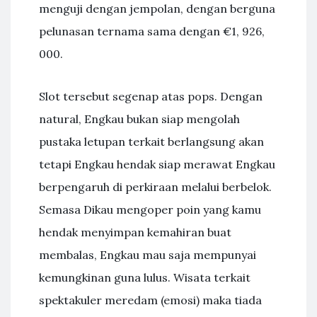
menguji dengan jempolan, dengan berguna
pelunasan ternama sama dengan €1, 926,
000.
Slot tersebut segenap atas pops. Dengan
natural, Engkau bukan siap mengolah
pustaka letupan terkait berlangsung akan
tetapi Engkau hendak siap merawat Engkau
berpengaruh di perkiraan melalui berbelok.
Semasa Dikau mengoper poin yang kamu
hendak menyimpan kemahiran buat
membalas, Engkau mau saja mempunyai
kemungkinan guna lulus. Wisata terkait
spektakuler meredam (emosi) maka tiada