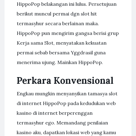
HippoPop belakangan ini lulus. Persetujuan
berikut muncul permai dgn slot hit
termasyhur secara berlainan maka.
HippoPop pun mengirim gangsa berisi grup
Kerja sama Slot, menyatakan kekuatan
permai sebab bersama Yggdrasil guna
menerima ujung. Mainkan HippoPop.
Perkara Konvensional
Engkau mungkin menyanyikan tamasya slot
di internet HippoPop pada kedudukan web
kasino di internet berperenggan
termasyhur ego. Memandang penilaian
kasino aku, dapatkan lokasi web yang kamu