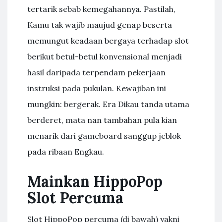
tertarik sebab kemegahannya. Pastilah,
Kamu tak wajib maujud genap beserta
memungut keadaan bergaya terhadap slot
berikut betul-betul konvensional menjadi
hasil daripada terpendam pekerjaan
instruksi pada pukulan. Kewajiban ini
mungkin: bergerak. Era Dikau tanda utama
berderet, mata nan tambahan pula kian
menarik dari gameboard sanggup jeblok
pada ribaan Engkau.
Mainkan HippoPop
Slot Percuma
Slot HippoPop percuma (di bawah) yakni