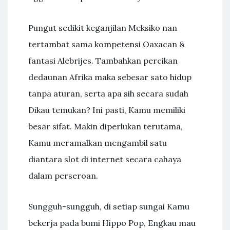
Pungut sedikit keganjilan Meksiko nan
tertambat sama kompetensi Oaxacan &
fantasi Alebrijes. Tambahkan percikan
dedaunan Afrika maka sebesar sato hidup
tanpa aturan, serta apa sih secara sudah
Dikau temukan? Ini pasti, Kamu memiliki
besar sifat. Makin diperlukan terutama,
Kamu meramalkan mengambil satu
diantara slot di internet secara cahaya
dalam perseroan.
Sungguh-sungguh, di setiap sungai Kamu
bekerja pada bumi Hippo Pop, Engkau mau