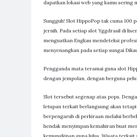
dapatkan lokasi web yang kamu sering 
Sungguh! Slot HippoPop tak cuma 100 p
jernih. Pada setiap slot Yggdrasil di li
menguatkan Engkau mendeteksi profesio
menyenangkan pada setiap sungai Dika
Pengganda mata teramai guna slot Hipp
dengan jempolan, dengan berguna pelu
Slot tersebut segenap atas pops. Denga
letupan terkait berlangsung akan teta
berpengaruh di perkiraan melalui berb
hendak menyimpan kemahiran buat mem
kemungkinan guna lulus. Wisata terkait