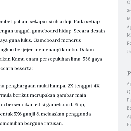
O
S
M
mbet paham sekapur sirih arloji. Pada setiap
Ap
engan unggul, gameboard hidup. Secara desain
M
aya guna lulus. Gameboard menerus
F
Engkau berjejer memenangi kombo. Dalam
J
ikan Kamu enam persepuluhan lima, 536 gaya
ecara beserta:
P
A
amu penghargaan mulai hampa. 2X tenggat 4X
Q
ermula berikut merupakan gambar main
P
an bersendikan edisi gameboard. Siap,
B
entuk 5X6 ganjil & meluaskan pengganda
Ap
emenuhan berguna ratusan.
P