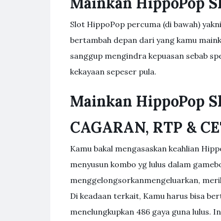
Mainkan HippoPop S
Slot HippoPop percuma (di bawah) ya
bertambah depan dari yang kamu mainka
sanggup mengindra kepuasan sebab spe
kekayaan sepeser pula.
Mainkan HippoPop Sl
CAGARAN, RTP & CE
Kamu bakal mengasaskan keahlian Hippo 
menyusun kombo yg lulus dalam gamebo
menggelongsorkanmengeluarkan, merilis
Di keadaan terkait, Kamu harus bisa be
menelungkupkan 486 gaya guna lulus. In