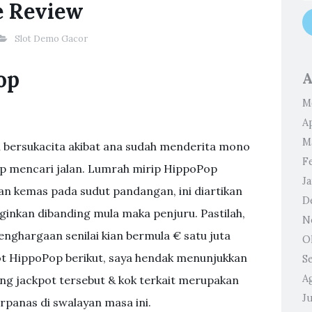
e Review
Slot Demo Gacor
op
A
M
Ap
M
 bersukacita akibat ana sudah menderita mono
F
gup mencari jalan. Lumrah mirip HippoPop
J
n kemas pada sudut pandangan, ini diartikan
D
inkan dibanding mula maka penjuru. Pastilah,
N
nghargaan senilai kian bermula € satu juta
O
lot HippoPop berikut, saya hendak menunjukkan
S
A
g jackpot tersebut & kok terkait merupakan
Ju
erpanas di swalayan masa ini.