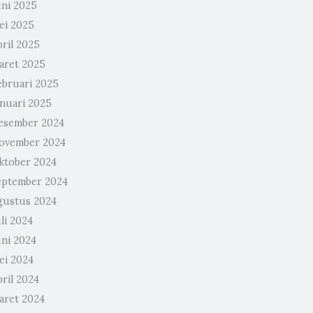
uni 2025
ei 2025
pril 2025
aret 2025
ebruari 2025
anuari 2025
esember 2024
ovember 2024
ktober 2024
eptember 2024
gustus 2024
li 2024
uni 2024
ei 2024
ril 2024
aret 2024