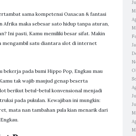
J
M
 tertambat sama kompetensi Oaxacan & fantasi
A
 Afrika maka sebesar sato hidup tanpa aturan,
M
n? Ini pasti, Kamu memiliki besar sifat. Makin
F
mengambil satu diantara slot di internet
J
D
N
O
u bekerja pada bumi Hippo Pop, Engkau mau
S
 Kamu tak wajib maujud genap beserta
A
t berikut betul-betul konvensional menjadi
Ju
truksi pada pukulan. Kewajiban ini mungkin:
J
ret, mata nan tambahan pula kian menarik dari
M
 Engkau.
Ap
M