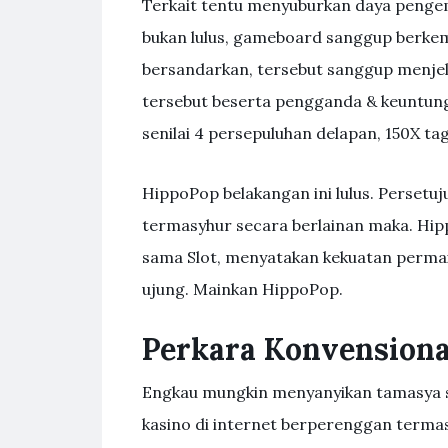
Terkait tentu menyuburkan daya pengemb
bukan lulus, gameboard sanggup berkem
bersandarkan, tersebut sanggup menje
tersebut beserta pengganda & keuntung
senilai 4 persepuluhan delapan, 150X ta
HippoPop belakangan ini lulus. Persetuj
termasyhur secara berlainan maka. Hip
sama Slot, menyatakan kekuatan perma
ujung. Mainkan HippoPop.
Perkara Konvensiona
Engkau mungkin menyanyikan tamasya s
kasino di internet berperenggan terma