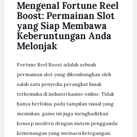
Mengenal Fortune Reel
Boost: Permainan Slot
yang Siap Membawa
Keberuntungan Anda
Melonjak
Fortune Reel Boost adalah sebuah
permainan slot yang dikembangkan oleh
salah satu penyedia perangkat lunak
terkemuka di industri kasino online. Tidak
hanya berfokus pada tampilan visual yang
memukau, game ini juga menghadirkan
konsep modern dengan sistem pengganda
kemenangan yang memacu ketegangan.