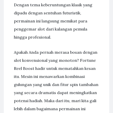
Dengan tema keberuntungan klasik yang
dipadu dengan sentuhan futuristik,
permainan ini langsung memikat para
penggemar slot dari kalangan pemula
hingga profesional.
Apakah Anda pernah merasa bosan dengan
slot konvensional yang monoton? Fortune
Reel Boost hadir untuk mematahkan kesan
itu. Mesin ini menawarkan kombinasi
gulungan yang unik dan fitur spin tambahan
yang secara dramatis dapat meningkatkan
potensi hadiah. Maka dari itu, mari kita gali
lebih dalam bagaimana permainan ini