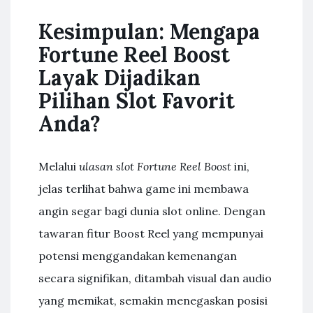
Kesimpulan: Mengapa
Fortune Reel Boost
Layak Dijadikan
Pilihan Slot Favorit
Anda?
Melalui
ulasan slot Fortune Reel Boost
ini,
jelas terlihat bahwa game ini membawa
angin segar bagi dunia slot online. Dengan
tawaran fitur Boost Reel yang mempunyai
potensi menggandakan kemenangan
secara signifikan, ditambah visual dan audio
yang memikat, semakin menegaskan posisi