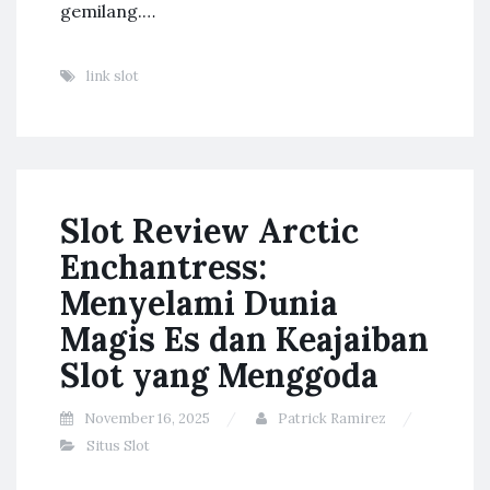
gemilang.…
link slot
Slot Review Arctic
Enchantress:
Menyelami Dunia
Magis Es dan Keajaiban
Slot yang Menggoda
November 16, 2025
Patrick Ramirez
Situs Slot