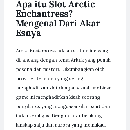
Apa itu Slot Arctic
Enchantress?
Mengenal Dari Akar
Esnya
Arctic Enchantress
adalah slot online yang
dirancang dengan tema Arktik yang penuh
pesona dan misteri. Dikembangkan oleh
provider ternama yang sering
menghadirkan slot dengan visual luar biasa,
game ini menghadirkan kisah seorang
penyihir es yang menguasai sihir pahit dan
indah sekaligus. Dengan latar belakang
lanskap salju dan aurora yang memukau,