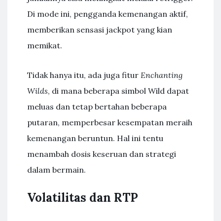
Di mode ini, pengganda kemenangan aktif,
memberikan sensasi jackpot yang kian
memikat.
Tidak hanya itu, ada juga fitur
Enchanting
Wilds
, di mana beberapa simbol Wild dapat
meluas dan tetap bertahan beberapa
putaran, memperbesar kesempatan meraih
kemenangan beruntun. Hal ini tentu
menambah dosis keseruan dan strategi
dalam bermain.
Volatilitas dan RTP