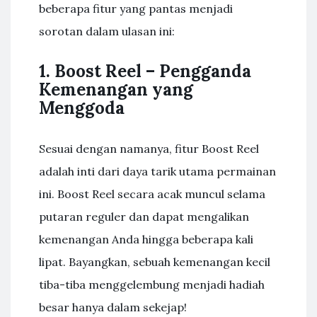
beberapa fitur yang pantas menjadi
sorotan dalam ulasan ini:
1. Boost Reel – Pengganda
Kemenangan yang
Menggoda
Sesuai dengan namanya, fitur Boost Reel
adalah inti dari daya tarik utama permainan
ini. Boost Reel secara acak muncul selama
putaran reguler dan dapat mengalikan
kemenangan Anda hingga beberapa kali
lipat. Bayangkan, sebuah kemenangan kecil
tiba-tiba menggelembung menjadi hadiah
besar hanya dalam sekejap!