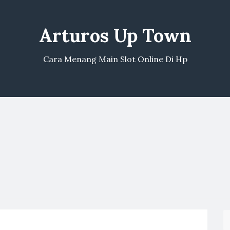
Arturos Up Town
Cara Menang Main Slot Online Di Hp