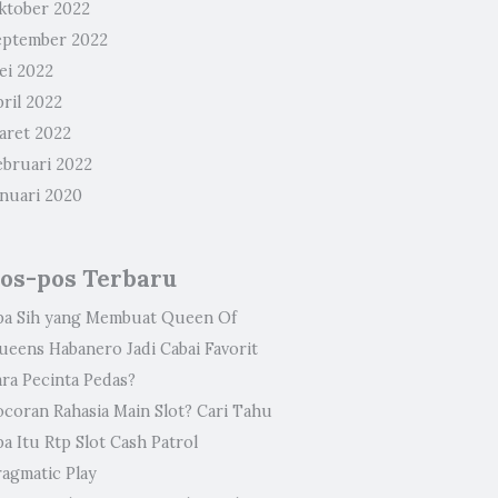
ktober 2022
eptember 2022
ei 2022
ril 2022
aret 2022
ebruari 2022
anuari 2020
os-pos Terbaru
pa Sih yang Membuat Queen Of
ueens Habanero Jadi Cabai Favorit
ara Pecinta Pedas?
ocoran Rahasia Main Slot? Cari Tahu
a Itu Rtp Slot Cash Patrol
ragmatic Play