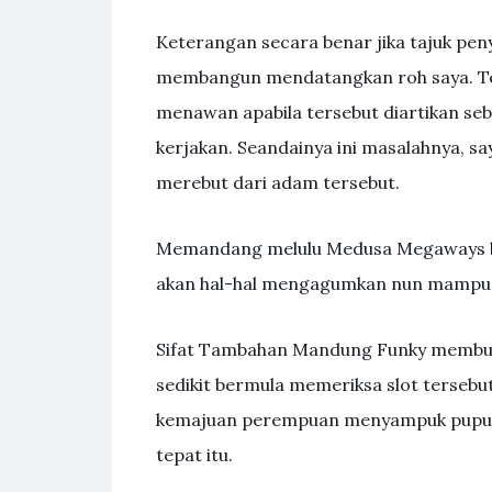
Keterangan secara benar jika tajuk pe
membangun mendatangkan roh saya. Ter
menawan apabila tersebut diartikan s
kerjakan. Seandainya ini masalahnya, say
merebut dari adam tersebut.
Memandang melulu Medusa Megaways bu
akan hal-hal mengagumkan nun mampu di
Sifat Tambahan Mandung Funky membu
sedikit bermula memeriksa slot tersebut
kemajuan perempuan menyampuk pupur 
tepat itu.