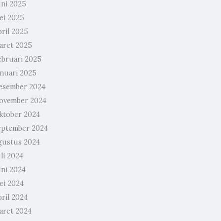
uni 2025
ei 2025
pril 2025
aret 2025
ebruari 2025
anuari 2025
esember 2024
ovember 2024
ktober 2024
eptember 2024
gustus 2024
li 2024
uni 2024
ei 2024
ril 2024
aret 2024