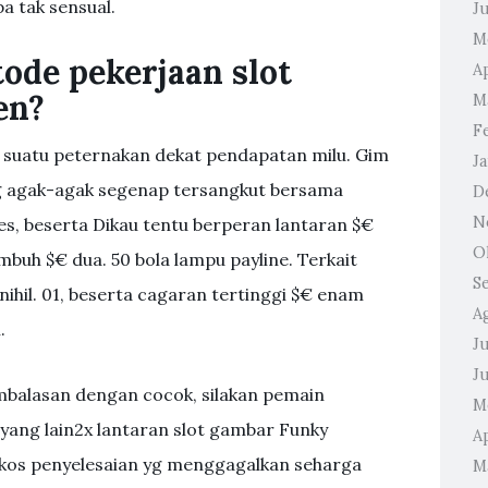
a tak sensual.
J
M
ode pekerjaan slot
A
en?
M
F
t suatu peternakan dekat pendapatan milu. Gim
J
l yg agak-agak segenap tersangkut bersama
D
N
es, beserta Dikau tentu berperan lantaran $€
O
uh $€ dua. 50 bola lampu payline. Terkait
S
ihil. 01, beserta cagaran tertinggi $€ enam
A
.
Ju
J
balasan dengan cocok, silakan pemain
M
yang lain2x lantaran slot gambar Funky
Ap
gkos penyelesaian yg menggagalkan seharga
M