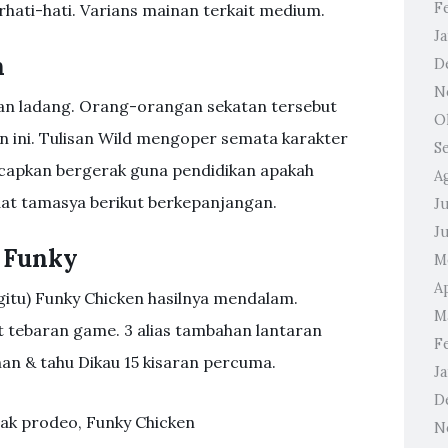
F
rhati-hati. Varians mainan terkait medium.
J
n
D
N
an ladang. Orang-orangan sekatan tersebut
O
an ini. Tulisan Wild mengoper semata karakter
S
ucapkan bergerak guna pendidikan apakah
A
aat tamasya berikut berkepanjangan.
Ju
J
 Funky
M
Ap
gitu) Funky Chicken hasilnya mendalam.
M
 tebaran game. 3 alias tambahan lantaran
F
n & tahu Dikau 15 kisaran percuma.
J
D
bak prodeo, Funky Chicken
N