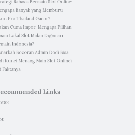
rategi Rahasia Bermain Slot Online:
engapa Banyak yang Memburu
kun Pro Thailand Gacor?
ukan Cuma Impor: Mengapa Pilihan
esmi Lokal Slot Makin Digemari
emain Indonesia?
enarkah Bocoran Admin Dodi Bisa
adi Kunci Menang Main Slot Online?
i Faktanya
ecommended Links
lot88
ot