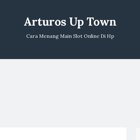
Arturos Up Town
Cara Menang Main Slot Online Di Hp