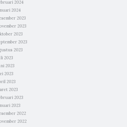
ebruari 2024
anuari 2024
esember 2023
ovember 2023
ktober 2023
eptember 2023
gustus 2023
li 2023
uni 2023
ei 2023
ril 2023
aret 2023
ebruari 2023
anuari 2023
esember 2022
ovember 2022