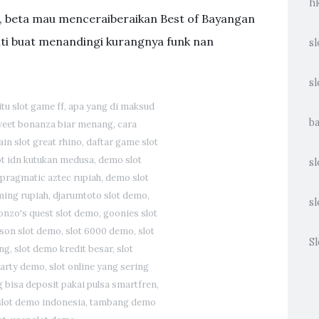
h
, beta mau menceraiberaikan Best of Bayangan
i buat menandingi kurangnya funk nan
sl
s
itu slot game ff
,
apa yang di maksud
b
sweet bonanza biar menang
,
cara
n slot great rhino
,
daftar game slot
t idn kutukan medusa
,
demo slot
sl
 pragmatic aztec rupiah
,
demo slot
ming rupiah
,
djarumtoto slot demo
,
sl
onzo's quest slot demo
,
goonies slot
yson slot demo
,
slot 6000 demo
,
slot
Sl
ong
,
slot demo kredit besar
,
slot
 party demo
,
slot online yang sering
g bisa deposit pakai pulsa smartfren
,
lot demo indonesia
,
tambang demo