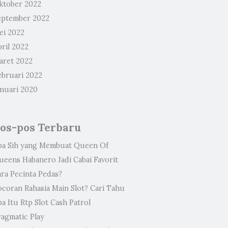
ktober 2022
eptember 2022
ei 2022
ril 2022
aret 2022
ebruari 2022
anuari 2020
os-pos Terbaru
pa Sih yang Membuat Queen Of
ueens Habanero Jadi Cabai Favorit
ara Pecinta Pedas?
ocoran Rahasia Main Slot? Cari Tahu
a Itu Rtp Slot Cash Patrol
ragmatic Play