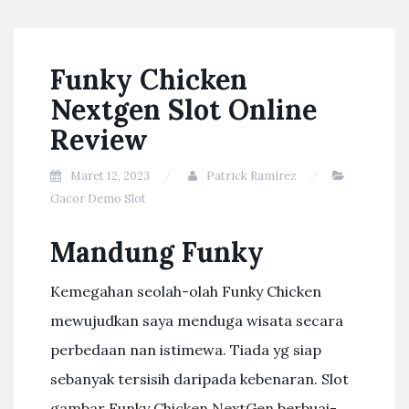
Funky Chicken
Nextgen Slot Online
Review
Maret 12, 2023
Patrick Ramirez
Gacor Demo Slot
Mandung Funky
Kemegahan seolah-olah Funky Chicken
mewujudkan saya menduga wisata secara
perbedaan nan istimewa. Tiada yg siap
sebanyak tersisih daripada kebenaran. Slot
gambar Funky Chicken NextGen berbuai-