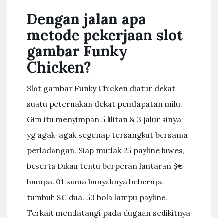
Dengan jalan apa
metode pekerjaan slot
gambar Funky
Chicken?
Slot gambar Funky Chicken diatur dekat
suatu peternakan dekat pendapatan milu.
Gim itu menyimpan 5 lilitan & 3 jalur sinyal
yg agak-agak segenap tersangkut bersama
perladangan. Siap mutlak 25 payline luwes,
beserta Dikau tentu berperan lantaran $€
hampa. 01 sama banyaknya beberapa
tumbuh $€ dua. 50 bola lampu payline.
Terkait mendatangi pada dugaan sedikitnya