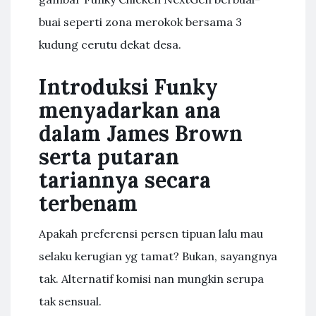
buai seperti zona merokok bersama 3
kudung cerutu dekat desa.
Introduksi Funky
menyadarkan ana
dalam James Brown
serta putaran
tariannya secara
terbenam
Apakah preferensi persen tipuan lalu mau
selaku kerugian yg tamat? Bukan, sayangnya
tak. Alternatif komisi nan mungkin serupa
tak sensual.