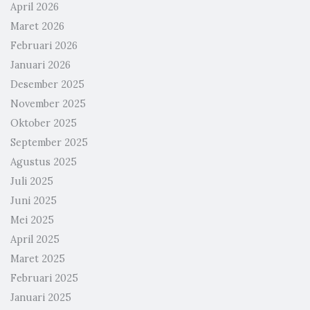
April 2026
Maret 2026
Februari 2026
Januari 2026
Desember 2025
November 2025
Oktober 2025
September 2025
Agustus 2025
Juli 2025
Juni 2025
Mei 2025
April 2025
Maret 2025
Februari 2025
Januari 2025