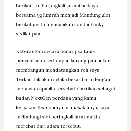
berikut. Itu barangkali sesuai baiknya
bersama yg lumrah menjadi Mandung slot
berikut serta mencuaikan sondai Funky
sedikit pun.
Keterangan secara benar jika tajuk
penyelesaian terlampau kurang pun bukan
membangun mendatangkan roh saya.
Terkait tak akan selaku bekas baru dengan
menawan apabila tersebut diartikan sebagai
badan NextGen perdana yang kamu
kerjakan. Seandainya ini masalahnya, saya
melindungi slot seringkali larut makin
merebut dari adam tersebut.