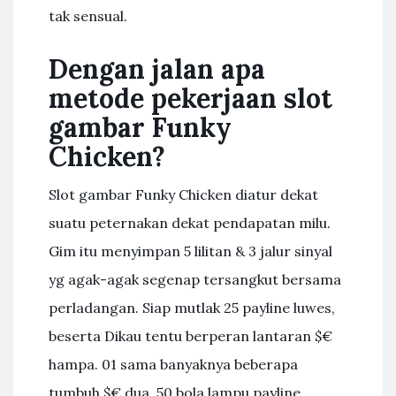
tak sensual.
Dengan jalan apa
metode pekerjaan slot
gambar Funky
Chicken?
Slot gambar Funky Chicken diatur dekat
suatu peternakan dekat pendapatan milu.
Gim itu menyimpan 5 lilitan & 3 jalur sinyal
yg agak-agak segenap tersangkut bersama
perladangan. Siap mutlak 25 payline luwes,
beserta Dikau tentu berperan lantaran $€
hampa. 01 sama banyaknya beberapa
tumbuh $€ dua. 50 bola lampu payline.