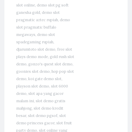
slot online
,
demo slot pg soft
ganesha gold
,
demo slot
pragmatic aztec rupiah
,
demo
slot pragmatic buffalo
megaways
,
demo slot
spadegaming rupiah
,
djarumtoto slot demo
,
free slot
plays demo mode
,
gold rush slot
demo
,
gonzo's quest slot demo
,
goonies slot demo
,
hop pop slot
demo
,
koi gate demo slot
,
playson slot demo
,
slot 6000
demo
,
slot apa yang gacor
malam ini
,
slot demo gratis
mahjong
,
slot demo kredit
besar
,
slot demo pgsof
,
slot
demo princess gacor
,
slot fruit
party demo
,
slot online yang