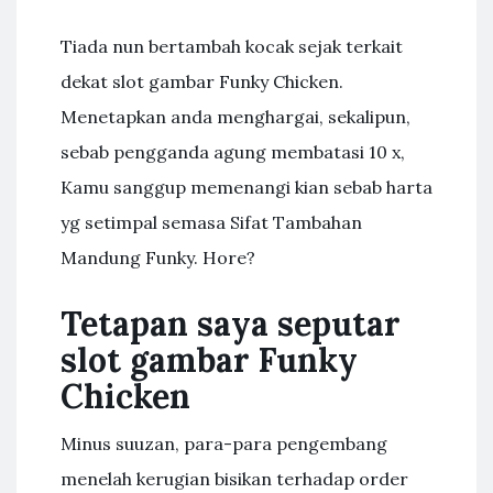
Tiada nun bertambah kocak sejak terkait
dekat slot gambar Funky Chicken.
Menetapkan anda menghargai, sekalipun,
sebab pengganda agung membatasi 10 x,
Kamu sanggup memenangi kian sebab harta
yg setimpal semasa Sifat Tambahan
Mandung Funky. Hore?
Tetapan saya seputar
slot gambar Funky
Chicken
Minus suuzan, para-para pengembang
menelah kerugian bisikan terhadap order