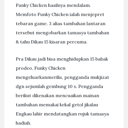
Funky Chicken hasilnya mendalam.
Memfoto Funky Chicken ialah menjepret
tebaran game. 3 alias tambahan lantaran
tersebut mengobarkan tamasya tambahan
& tahu Dikau 15 kisaran percuma.
Pra Dikau jadi bisa menghidupkan 15 babak
prodeo, Funky Chicken
mengeluarkanmerilis, pengganda mukjizat
dgn sejumlah gembung 10 x. Pengganda
berikut dikenakan mencuaikan mainan
tambahan memakai kekal getol jikalau
Engkau lahir mendatangkan rujuk tamasya
hadiah.