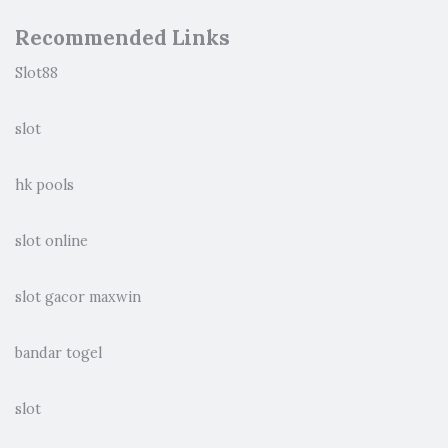
Recommended Links
Slot88
slot
hk pools
slot online
slot gacor maxwin
bandar togel
slot