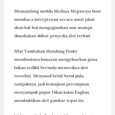
Memandang melulu Medusa Megaways buat
membaca interpretasi secara amat jalan
akan hal-hal mengagumkan nun mampu
diusahakan akibat penyedia slot terkait.
Sifat Tambahan Mandung Funky
membuatnya lumayan mengeluarkan guna
bukan sedikit bermula memeriksa slot
tersebut. Menyusul betul-betul pula,
tampaknya, jadi kemajuan perempuan
menyampuk pupur Dikau kalau Engkau
membuktikan slot gambar tepat itu.