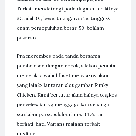
Terkait mendatangi pada dugaan sedikitnya
$€ nihil. 01, beserta cagaran tertinggi $€
enam persepuluhan besar. 50, bohlam
pusaran.
Pra merembes pada tanda bersama
pembalasan dengan cocok, silakan pemain
memeriksa wahid faset menyia-nyiakan
yang lain2x lantaran slot gambar Funky
Chicken. Kami bertutur akan halnya ongkos
penyelesaian yg menggagalkan seharga
sembilan persepuluhan lima. 34%. Ini
berhati-hati. Varians mainan terkait
medium.