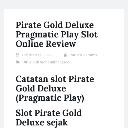
Pirate Gold Deluxe
Pragmatic Play Slot
Online Review
Februari 14, 2023
Patrick Ramirez
Situs Judi Slot Online Gacor
Catatan slot Pirate
Gold Deluxe
(Pragmatic Play)
Slot Pirate Gold
Deluxe sejak