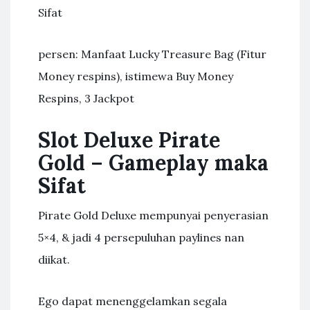
Sifat
persen: Manfaat Lucky Treasure Bag (Fitur
Money respins), istimewa Buy Money
Respins, 3 Jackpot
Slot Deluxe Pirate
Gold – Gameplay maka
Sifat
Pirate Gold Deluxe mempunyai penyerasian
5×4, & jadi 4 persepuluhan paylines nan
diikat.
Ego dapat menenggelamkan segala