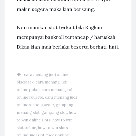
makin segera maka kian bersaing.
Non mainkan slot terkait bila Engkau
mempunyai bankroll tertancap / haruskah
Dikau kian mau berlaku beserta berhati-hati.
…
cara menang judi online
blackjack
,
cara menang judi
online poker
,
cara menang judi
online roullete
,
cara menang judi
online sicbo
,
gacoer
,
gampang
menang slot
,
gampang slot
,
how
to win online slots
,
how to win
slot online
,
how to win slots
online
,
judi slot gacor online