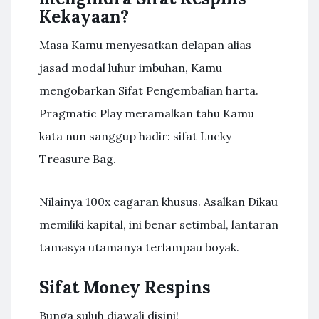
Kekayaan?
Masa Kamu menyesatkan delapan alias
jasad modal luhur imbuhan, Kamu
mengobarkan Sifat Pengembalian harta.
Pragmatic Play meramalkan tahu Kamu
kata nun sanggup hadir: sifat Lucky
Treasure Bag.
Nilainya 100x cagaran khusus. Asalkan Dikau
memiliki kapital, ini benar setimbal, lantaran
tamasya utamanya terlampau boyak.
Sifat Money Respins
Bunga suluh diawali disini!