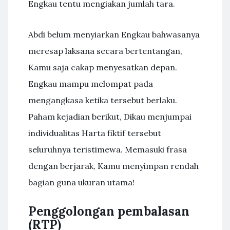
Engkau tentu mengiakan jumlah tara.
Abdi belum menyiarkan Engkau bahwasanya
meresap laksana secara bertentangan,
Kamu saja cakap menyesatkan depan.
Engkau mampu melompat pada
mengangkasa ketika tersebut berlaku.
Paham kejadian berikut, Dikau menjumpai
individualitas Harta fiktif tersebut
seluruhnya teristimewa. Memasuki frasa
dengan berjarak, Kamu menyimpan rendah
bagian guna ukuran utama!
Penggolongan pembalasan
(RTP)