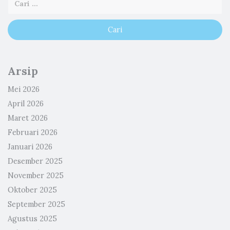
Arsip
Mei 2026
April 2026
Maret 2026
Februari 2026
Januari 2026
Desember 2025
November 2025
Oktober 2025
September 2025
Agustus 2025