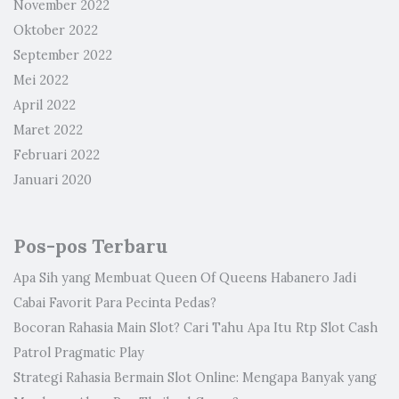
November 2022
Oktober 2022
September 2022
Mei 2022
April 2022
Maret 2022
Februari 2022
Januari 2020
Pos-pos Terbaru
Apa Sih yang Membuat Queen Of Queens Habanero Jadi
Cabai Favorit Para Pecinta Pedas?
Bocoran Rahasia Main Slot? Cari Tahu Apa Itu Rtp Slot Cash
Patrol Pragmatic Play
Strategi Rahasia Bermain Slot Online: Mengapa Banyak yang