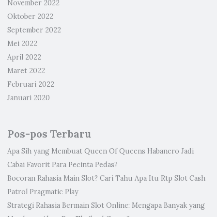
November 2022
Oktober 2022
September 2022
Mei 2022
April 2022
Maret 2022
Februari 2022
Januari 2020
Pos-pos Terbaru
Apa Sih yang Membuat Queen Of Queens Habanero Jadi
Cabai Favorit Para Pecinta Pedas?
Bocoran Rahasia Main Slot? Cari Tahu Apa Itu Rtp Slot Cash
Patrol Pragmatic Play
Strategi Rahasia Bermain Slot Online: Mengapa Banyak yang