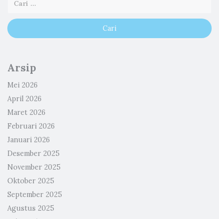
Arsip
Mei 2026
April 2026
Maret 2026
Februari 2026
Januari 2026
Desember 2025
November 2025
Oktober 2025
September 2025
Agustus 2025