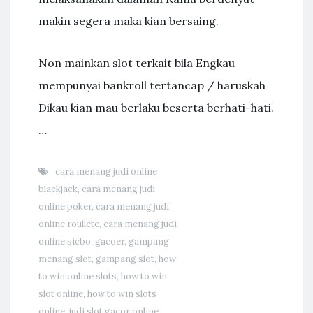
makin segera maka kian bersaing.
Non mainkan slot terkait bila Engkau
mempunyai bankroll tertancap / haruskah
Dikau kian mau berlaku beserta berhati-hati.
…
cara menang judi online
blackjack
,
cara menang judi
online poker
,
cara menang judi
online roullete
,
cara menang judi
online sicbo
,
gacoer
,
gampang
menang slot
,
gampang slot
,
how
to win online slots
,
how to win
slot online
,
how to win slots
online
,
judi slot gacor online