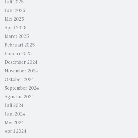
Juli 2025
Juni 2025
Mei 2025
April 2025
Maret 2025
Februari 2025
Januari 2025
Desember 2024
November 2024
Oktober 2024
September 2024
Agustus 2024
Juli 2024
Juni 2024
Mei 2024
April 2024