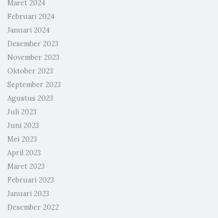
Maret 2024
Februari 2024
Januari 2024
Desember 2023
November 2023
Oktober 2023
September 2023
Agustus 2023
Juli 2023
Juni 2023
Mei 2023
April 2023
Maret 2023
Februari 2023
Januari 2023
Desember 2022