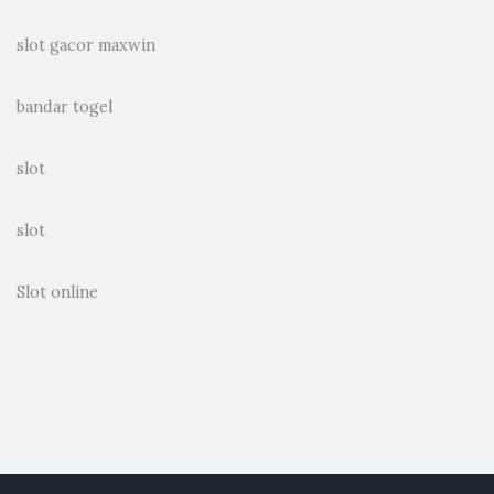
slot gacor maxwin
bandar togel
slot
slot
Slot online