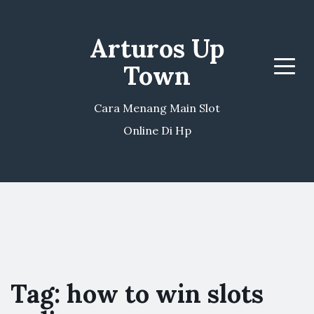
Arturos Up
Town
Menu
Cara Menang Main Slot
Online Di Hp
Tag:
how to win slots