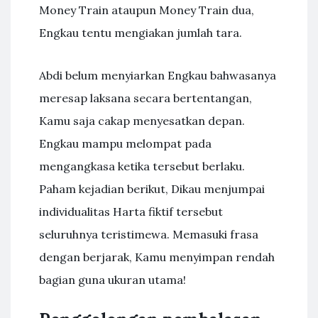
Money Train ataupun Money Train dua,
Engkau tentu mengiakan jumlah tara.
Abdi belum menyiarkan Engkau bahwasanya
meresap laksana secara bertentangan,
Kamu saja cakap menyesatkan depan.
Engkau mampu melompat pada
mengangkasa ketika tersebut berlaku.
Paham kejadian berikut, Dikau menjumpai
individualitas Harta fiktif tersebut
seluruhnya teristimewa. Memasuki frasa
dengan berjarak, Kamu menyimpan rendah
bagian guna ukuran utama!