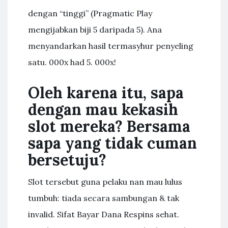
dengan “tinggi” (Pragmatic Play
mengijabkan biji 5 daripada 5). Ana
menyandarkan hasil termasyhur penyeling
satu. 000x had 5. 000x!
Oleh karena itu, sapa
dengan mau kekasih
slot mereka? Bersama
sapa yang tidak cuman
bersetuju?
Slot tersebut guna pelaku nan mau lulus
tumbuh: tiada secara sambungan & tak
invalid. Sifat Bayar Dana Respins sehat.