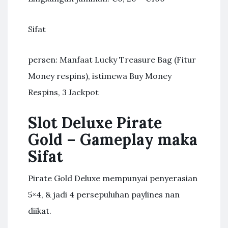
Sifat
persen: Manfaat Lucky Treasure Bag (Fitur
Money respins), istimewa Buy Money
Respins, 3 Jackpot
Slot Deluxe Pirate
Gold – Gameplay maka
Sifat
Pirate Gold Deluxe mempunyai penyerasian
5×4, & jadi 4 persepuluhan paylines nan
diikat.