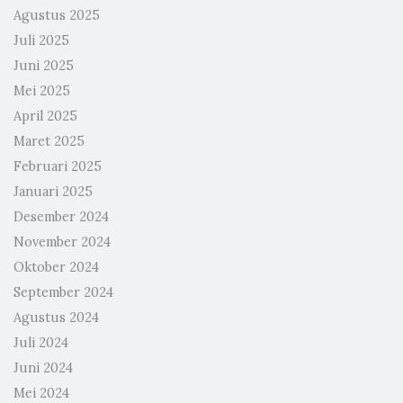
Agustus 2025
Juli 2025
Juni 2025
Mei 2025
April 2025
Maret 2025
Februari 2025
Januari 2025
Desember 2024
November 2024
Oktober 2024
September 2024
Agustus 2024
Juli 2024
Juni 2024
Mei 2024