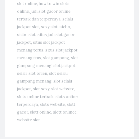
slot online
,
how to win slots
online
,
judi slot gacor online
terbaik dan terpercaya
,
selalu
jackpot slot
,
sexy slot
,
sicbo
,
sicbo slot
,
situs judi slot gacor
jackpot
,
situs slot jackpot
menang terus
,
situs slot jackpot
menang trus
,
slot gampang
,
slot
gampang menang
,
slot jackpot
selali
,
slot onlen
,
slot selalu
gampang menang
,
slot selalu
jackpot
,
slot sexy
,
slot website
,
slots online terbaik
,
slots online
terpercaya
,
slots website
,
slott
gacor
,
slott online
,
slott onlinee
,
website slot