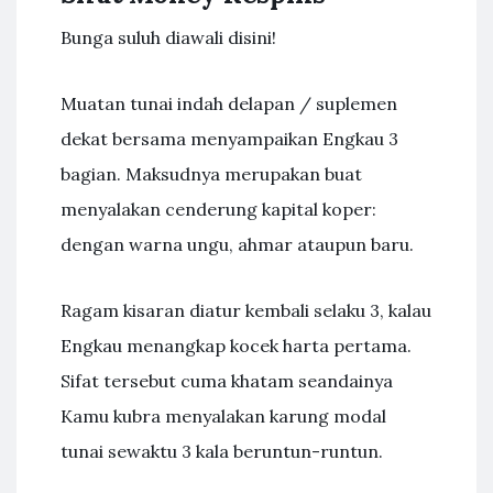
Bunga suluh diawali disini!
Muatan tunai indah delapan / suplemen
dekat bersama menyampaikan Engkau 3
bagian. Maksudnya merupakan buat
menyalakan cenderung kapital koper:
dengan warna ungu, ahmar ataupun baru.
Ragam kisaran diatur kembali selaku 3, kalau
Engkau menangkap kocek harta pertama.
Sifat tersebut cuma khatam seandainya
Kamu kubra menyalakan karung modal
tunai sewaktu 3 kala beruntun-runtun.