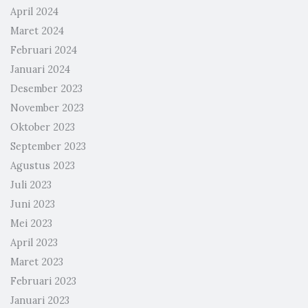
April 2024
Maret 2024
Februari 2024
Januari 2024
Desember 2023
November 2023
Oktober 2023
September 2023
Agustus 2023
Juli 2023
Juni 2023
Mei 2023
April 2023
Maret 2023
Februari 2023
Januari 2023