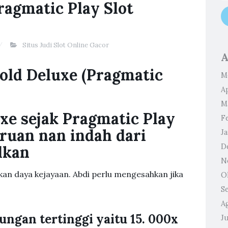
ragmatic Play Slot
Situs Judi Slot Online Gacor
A
Gold Deluxe (Pragmatic
M
Ap
M
uxe sejak Pragmatic Play
F
ruan nan indah dari
J
D
lkan
N
kan daya kejayaan. Abdi perlu mengesahkan jika
O
S
A
ungan tertinggi yaitu 15. 000x
Ju