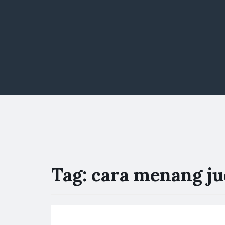
Tag:
cara menang jud