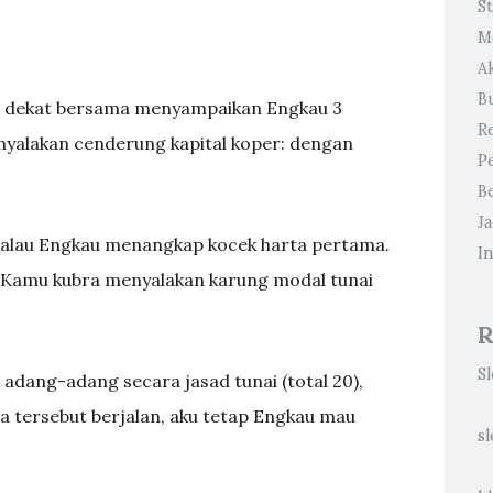
St
M
A
B
n dekat bersama menyampaikan Engkau 3
R
yalakan cenderung kapital koper: dengan
P
B
J
 kalau Engkau menangkap kocek harta pertama.
In
 Kamu kubra menyalakan karung modal tunai
R
S
adang-adang secara jasad tunai (total 20),
ila tersebut berjalan, aku tetap Engkau mau
sl