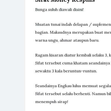
Bunga suluh diawali disini!
Muatan tunai indah delapan / supleme
bagian. Maksudnya merupakan buat men
warna ungu, ahmar ataupun baru.
Ragam kisaran diatur kembali selaku 3,
Sifat tersebut cuma khatam seandainya
sewaktu 3 kala beruntun-runtun.
Seandainya Engkau lulus memuat segala 
Sifat tersebut selalu berhenti. Namun b
menempuh sirap!