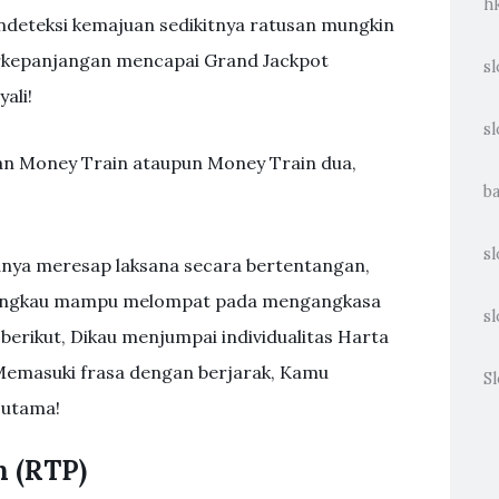
h
ndeteksi kemajuan sedikitnya ratusan mungkin
erkepanjangan mencapai Grand Jackpot
sl
ali!
s
kan Money Train ataupun Money Train dua,
b
sl
nya meresap laksana secara bertentangan,
 Engkau mampu melompat pada mengangkasa
sl
 berikut, Dikau menjumpai individualitas Harta
. Memasuki frasa dengan berjarak, Kamu
Sl
 utama!
 (RTP)