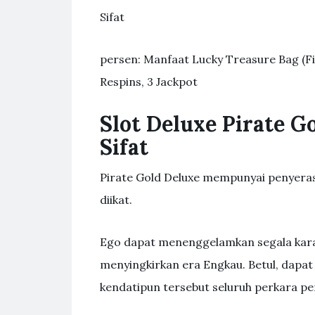
Sifat
persen: Manfaat Lucky Treasure Bag (F
Respins, 3 Jackpot
Slot Deluxe Pirate 
Sifat
Pirate Gold Deluxe mempunyai penyerasi
diikat.
Ego dapat menenggelamkan segala karak
menyingkirkan era Engkau. Betul, dapa
kendatipun tersebut seluruh perkara per