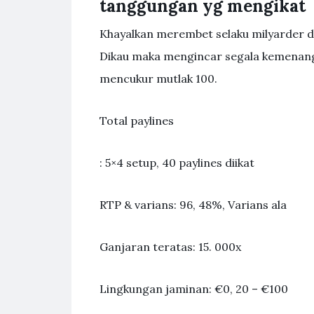
tanggungan yg mengikat
Khayalkan merembet selaku milyarder 
Dikau maka mengincar segala kemenang
mencukur mutlak 100.
Total paylines
: 5×4 setup, 40 paylines diikat
RTP & varians: 96, 48%, Varians ala
Ganjaran teratas: 15. 000x
Lingkungan jaminan: €0, 20 – €100