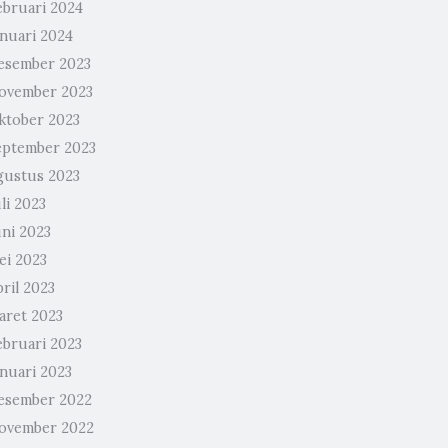
ebruari 2024
anuari 2024
esember 2023
ovember 2023
ktober 2023
eptember 2023
gustus 2023
li 2023
uni 2023
ei 2023
ril 2023
aret 2023
ebruari 2023
anuari 2023
esember 2022
ovember 2022