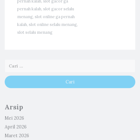
pernah kalah
,
slot gacor ga
pernah kalah
,
slot gacor selalu
menang
,
slot online ga pernah
kalah
,
slot online selalu menang
,
slot selalu menang
Arsip
Mei 2026
April 2026
Maret 2026