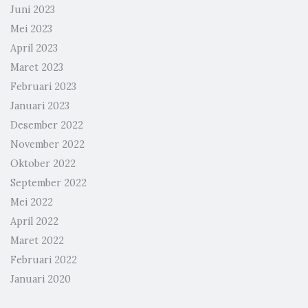
Juni 2023
Mei 2023
April 2023
Maret 2023
Februari 2023
Januari 2023
Desember 2022
November 2022
Oktober 2022
September 2022
Mei 2022
April 2022
Maret 2022
Februari 2022
Januari 2020