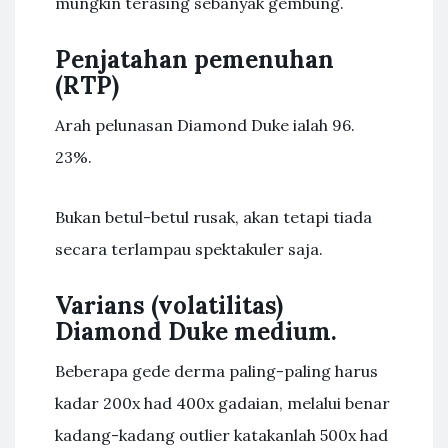
mungkin terasing sebanyak gembung.
Penjatahan pemenuhan
(RTP)
Arah pelunasan Diamond Duke ialah 96.
23%.
Bukan betul-betul rusak, akan tetapi tiada
secara terlampau spektakuler saja.
Varians (volatilitas)
Diamond Duke medium.
Beberapa gede derma paling-paling harus
kadar 200x had 400x gadaian, melalui benar
kadang-kadang outlier katakanlah 500x had