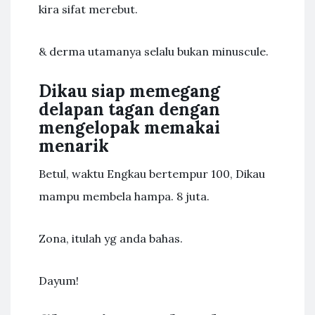
kira sifat merebut.
& derma utamanya selalu bukan minuscule.
Dikau siap memegang
delapan tagan dengan
mengelopak memakai
menarik
Betul, waktu Engkau bertempur 100, Dikau
mampu membela hampa. 8 juta.
Zona, itulah yg anda bahas.
Dayum!