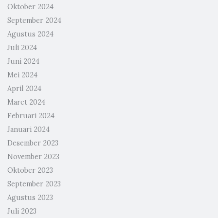
Oktober 2024
September 2024
Agustus 2024
Juli 2024
Juni 2024
Mei 2024
April 2024
Maret 2024
Februari 2024
Januari 2024
Desember 2023
November 2023
Oktober 2023
September 2023
Agustus 2023
Juli 2023