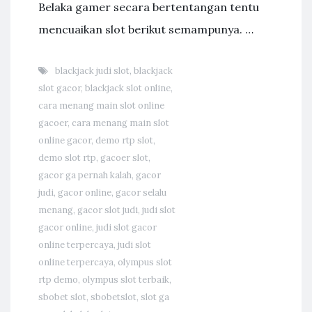
Belaka gamer secara bertentangan tentu
mencuaikan slot berikut semampunya. …
blackjack judi slot
,
blackjack
slot gacor
,
blackjack slot online
,
cara menang main slot online
gacoer
,
cara menang main slot
online gacor
,
demo rtp slot
,
demo slot rtp
,
gacoer slot
,
gacor ga pernah kalah
,
gacor
judi
,
gacor online
,
gacor selalu
menang
,
gacor slot judi
,
judi slot
gacor online
,
judi slot gacor
online terpercaya
,
judi slot
online terpercaya
,
olympus slot
rtp demo
,
olympus slot terbaik
,
sbobet slot
,
sbobetslot
,
slot ga