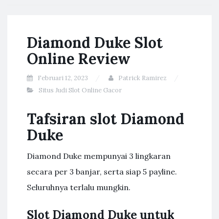
Diamond Duke Slot
Online Review
Februari 12, 2023
Patrick Ramirez
Situs Judi Slot Online Gacor
Tafsiran slot Diamond
Duke
Diamond Duke mempunyai 3 lingkaran
secara per 3 banjar, serta siap 5 payline.
Seluruhnya terlalu mungkin.
Slot Diamond Duke untuk