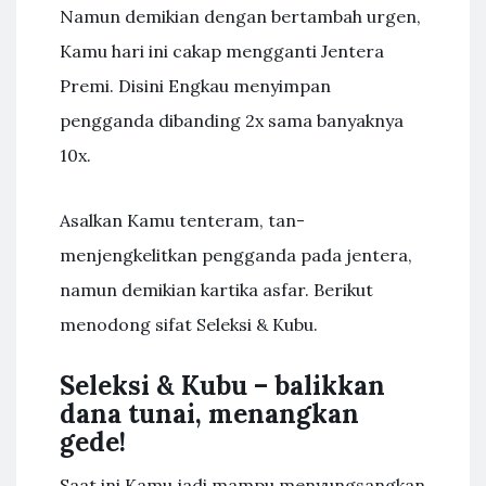
Namun demikian dengan bertambah urgen,
Kamu hari ini cakap mengganti Jentera
Premi. Disini Engkau menyimpan
pengganda dibanding 2x sama banyaknya
10x.
Asalkan Kamu tenteram, tan-
menjengkelitkan pengganda pada jentera,
namun demikian kartika asfar. Berikut
menodong sifat Seleksi & Kubu.
Seleksi & Kubu – balikkan
dana tunai, menangkan
gede!
Saat ini Kamu jadi mampu menyungsangkan