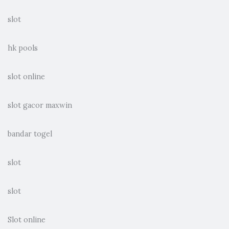
slot
hk pools
slot online
slot gacor maxwin
bandar togel
slot
slot
Slot online