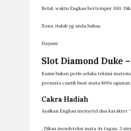
Betul, waktu Engkau bertempur 100, Di
Zona, itulah yg anda bahas.
Dayum!
Slot Diamond Duke –
Kamu bukan perlu selaku teknisi matem
permata cantik buat mata 800x agunan.
Cakra Hadiah
Asalkan Engkau menyetel dua karakter 
, Dikau mendeteksi mata 4x tagan. 3 sin