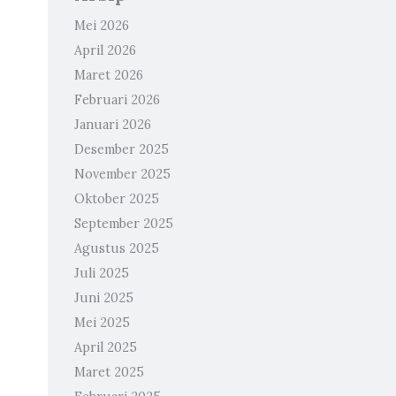
Mei 2026
April 2026
Maret 2026
Februari 2026
Januari 2026
Desember 2025
November 2025
Oktober 2025
September 2025
Agustus 2025
Juli 2025
Juni 2025
Mei 2025
April 2025
Maret 2025