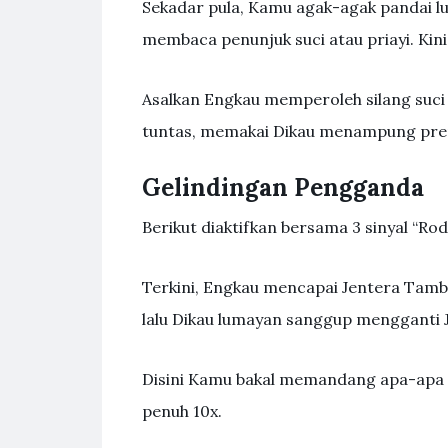
Sekadar pula, Kamu agak-agak pandai l
membaca penunjuk suci atau priayi. Kin
Asalkan Engkau memperoleh silang suci a
tuntas, memakai Dikau menampung prem
Gelindingan Pengganda
Berikut diaktifkan bersama 3 sinyal “Rod
Terkini, Engkau mencapai Jentera Tamba
lalu Dikau lumayan sanggup mengganti
Disini Kamu bakal memandang apa-apa p
penuh 10x.