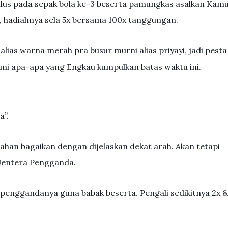
ulus pada sepak bola ke-3 beserta pamungkas asalkan Kam
i, hadiahnya sela 5x bersama 100x tanggungan.
lias warna merah pra busur murni alias priyayi, jadi pesta
i apa-apa yang Engkau kumpulkan batas waktu ini.
a”.
han bagaikan dengan dijelaskan dekat arah. Akan tetapi
 Jentera Pengganda.
enggandanya guna babak beserta. Pengali sedikitnya 2x &