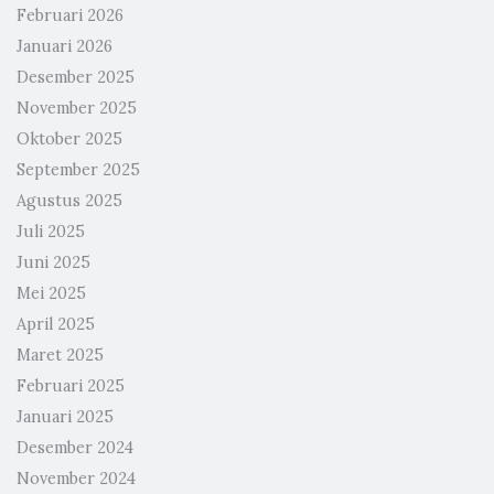
Februari 2026
Januari 2026
Desember 2025
November 2025
Oktober 2025
September 2025
Agustus 2025
Juli 2025
Juni 2025
Mei 2025
April 2025
Maret 2025
Februari 2025
Januari 2025
Desember 2024
November 2024