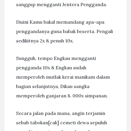
sanggup mengganti Jentera Pengganda.
Disini Kamu bakal memandang apa-apa
penggandanya guna babak beserta. Pengali
sedikitnya 2x & penuh 10x.
Sungguh, tempo Engkau mengganti
pengganda 10x & Engkau sudah
memperoleh mutlak kerai manikam dalam
bagian selanjutnya, Dikau sangka
memperoleh ganjaran 8. 000x simpanan.
Secara jalan pada mana, angin terjamin
sebab tabokan[cak] cemeti dewa sepuluh