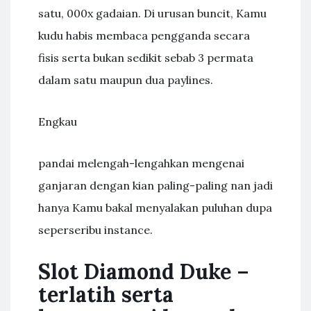
satu, 000x gadaian. Di urusan buncit, Kamu
kudu habis membaca pengganda secara
fisis serta bukan sedikit sebab 3 permata
dalam satu maupun dua paylines.
Engkau
pandai melengah-lengahkan mengenai
ganjaran dengan kian paling-paling nan jadi
hanya Kamu bakal menyalakan puluhan dupa
seperseribu instance.
Slot Diamond Duke –
terlatih serta