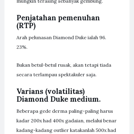
mungkin terasing sebanyak gembung.
Penjatahan pemenuhan
(RTP)
Arah pelunasan Diamond Duke ialah 96.
23%.
Bukan betul-betul rusak, akan tetapi tiada
secara terlampau spektakuler saja.
Varians (volatilitas)
Diamond Duke medium.
Beberapa gede derma paling-paling harus
kadar 200x had 400x gadaian, melalui benar
kadang-kadang outlier katakanlah 500x had