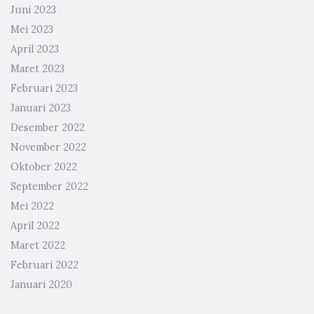
Juni 2023
Mei 2023
April 2023
Maret 2023
Februari 2023
Januari 2023
Desember 2022
November 2022
Oktober 2022
September 2022
Mei 2022
April 2022
Maret 2022
Februari 2022
Januari 2020