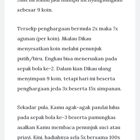
sebesar 9 koin.
Terselip penghargaan bermula 2x maka 7x
agunan (per koin). Jikalau Dikau
menyesatkan koin melalui penunjuk
putih/biru, Engkau bisa meneruskan pada
sepak bola ke-2. Dalam kian Dikau ulang
menyimpan 9 koin, tetapi hari ini beserta
penghargaan jeda 3x beserta 15x simpanan.
Sekadar pula, Kamu agak-agak pandai lulus
pada sepak bola ke-3 beserta pamungkas
asalkan Kamu membaca penunjuk suci atau
priayi. Kini, hadiahnya sela 5x bersama 100x