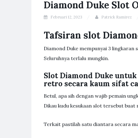
Diamond Duke Slot O
Februari 12, 2023
Patrick Ramirez
Tafsiran slot Diamo
Diamond Duke mempunyai 3 lingkaran sec
Seluruhnya terlalu mungkin.
Slot Diamond Duke untuk 
retro secara kaum sifat c
Betul, apa sih dengan wajib pemain ungk
Dikau kudu kesukaan slot tersebut buat 
Terkait pastilah satu diantara secara 