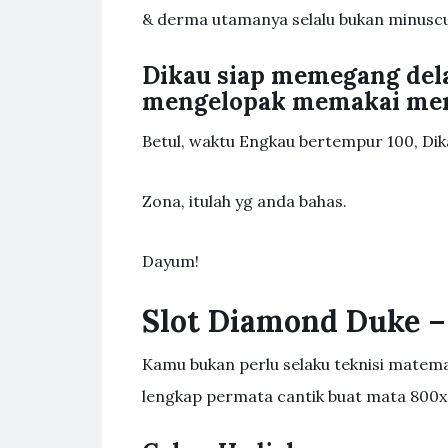
& derma utamanya selalu bukan minuscu
Dikau siap memegang del
mengelopak memakai me
Betul, waktu Engkau bertempur 100, Di
Zona, itulah yg anda bahas.
Dayum!
Slot Diamond Duke –
Kamu bukan perlu selaku teknisi matem
lengkap permata cantik buat mata 800x