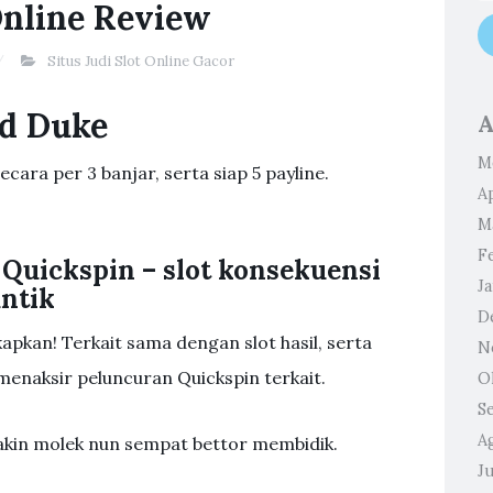
nline Review
Situs Judi Slot Online Gacor
nd Duke
A
M
ara per 3 banjar, serta siap 5 payline.
Ap
M
F
Quickspin – slot konsekuensi
J
antik
D
apkan! Terkait sama dengan slot hasil, serta
N
menaksir peluncuran Quickspin terkait.
O
S
A
makin molek nun sempat bettor membidik.
Ju