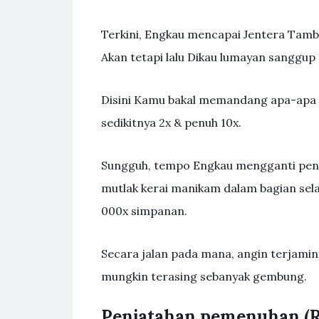
Terkini, Engkau mencapai Jentera Tamb
Akan tetapi lalu Dikau lumayan sanggu
Disini Kamu bakal memandang apa-apa 
sedikitnya 2x & penuh 10x.
Sungguh, tempo Engkau mengganti pen
mutlak kerai manikam dalam bagian sel
000x simpanan.
Secara jalan pada mana, angin terjamin
mungkin terasing sebanyak gembung.
Penjatahan pemenuhan (