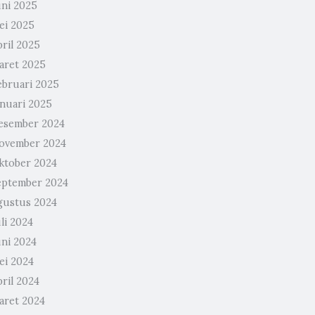
uni 2025
ei 2025
pril 2025
aret 2025
ebruari 2025
anuari 2025
esember 2024
ovember 2024
ktober 2024
eptember 2024
gustus 2024
li 2024
uni 2024
ei 2024
ril 2024
aret 2024