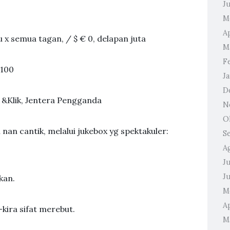
J
M
A
u x semua tagan, / $ € 0, delapan juta
M
F
 100
J
D
i &Klik, Jentera Pengganda
N
O
n cantik, melalui jukebox yg spektakuler:
S
A
Ju
J
kan.
M
Ap
-kira sifat merebut.
M