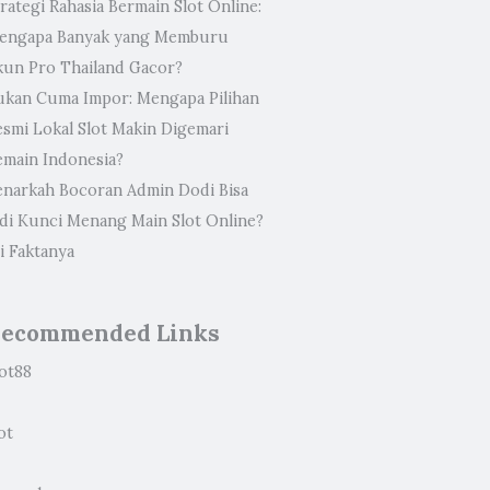
rategi Rahasia Bermain Slot Online:
engapa Banyak yang Memburu
kun Pro Thailand Gacor?
ukan Cuma Impor: Mengapa Pilihan
esmi Lokal Slot Makin Digemari
emain Indonesia?
enarkah Bocoran Admin Dodi Bisa
adi Kunci Menang Main Slot Online?
i Faktanya
ecommended Links
lot88
ot