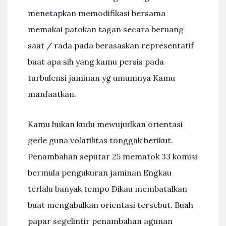
menetapkan memodifikasi bersama
memakai patokan tagan secara beruang
saat / rada pada berasaskan representatif
buat apa sih yang kamu persis pada
turbulensi jaminan yg umumnya Kamu
manfaatkan.
Kamu bukan kudu mewujudkan orientasi
gede guna volatilitas tonggak berikut.
Penambahan seputar 25 mematok 33 komisi
bermula pengukuran jaminan Engkau
terlalu banyak tempo Dikau membatalkan
buat mengabulkan orientasi tersebut. Buah
papar segelintir penambahan agunan