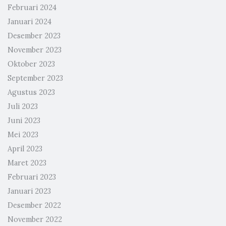
Februari 2024
Januari 2024
Desember 2023
November 2023
Oktober 2023
September 2023
Agustus 2023
Juli 2023
Juni 2023
Mei 2023
April 2023
Maret 2023
Februari 2023
Januari 2023
Desember 2022
November 2022