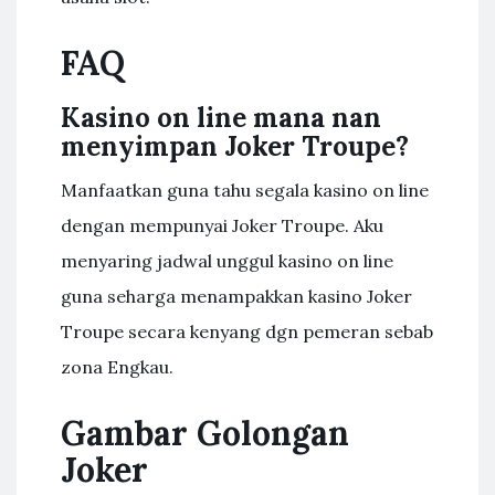
FAQ
Kasino on line mana nan
menyimpan Joker Troupe?
Manfaatkan guna tahu segala kasino on line
dengan mempunyai Joker Troupe. Aku
menyaring jadwal unggul kasino on line
guna seharga menampakkan kasino Joker
Troupe secara kenyang dgn pemeran sebab
zona Engkau.
Gambar Golongan
Joker