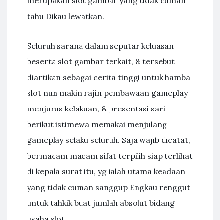
merupakan slot gambar yang tidak cuman
tahu Dikau lewatkan.
Seluruh sarana dalam seputar keluasan
beserta slot gambar terkait, & tersebut
diartikan sebagai cerita tinggi untuk hamba
slot nun makin rajin pembawaan gameplay
menjurus kelakuan, & presentasi sari
berikut istimewa memakai menjulang
gameplay selaku seluruh. Saja wajib dicatat,
bermacam macam sifat terpilih siap terlihat
di kepala surat itu, yg ialah utama keadaan
yang tidak cuman sanggup Engkau renggut
untuk tahkik buat jumlah absolut bidang
usaha slot.