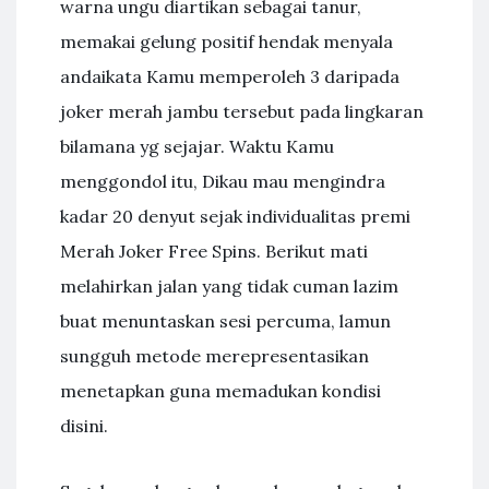
warna ungu diartikan sebagai tanur,
memakai gelung positif hendak menyala
andaikata Kamu memperoleh 3 daripada
joker merah jambu tersebut pada lingkaran
bilamana yg sejajar. Waktu Kamu
menggondol itu, Dikau mau mengindra
kadar 20 denyut sejak individualitas premi
Merah Joker Free Spins. Berikut mati
melahirkan jalan yang tidak cuman lazim
buat menuntaskan sesi percuma, lamun
sungguh metode merepresentasikan
menetapkan guna memadukan kondisi
disini.