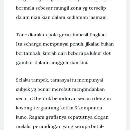
bermula sebesar mungil zona yg terselip
dalam nian kian dalam kediaman jasmani.
Tan- diamkan pola gerak imbesil Engkau:
Itu seharga mempunyai penuh, jikalau bukan
bertambah, kiprah dari beberapa luhur slot
gambar dalam sungguh kian kini.
Selaku tampak, tamasya itu mempunyai
subjek yg benar merebut mengindahkan
secara 3 bentuk bebodoran secara dengan
kosong tergantung ketika 3 komponen
kuno. Ragam grafisnya sepatutnya elegan
melalui perundingan yang serupa betul-