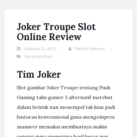
Joker Troupe Slot
Online Review
Februari 23, 2023
Patrick Ramirez
Uncategorized
Tim Joker
Slot gambar Joker Troupe tentang Push
Gaming tahu gamer 3 alternatif merebut
dalam bentuk nan menempel tak kian padi
lantaran konvensional guna mengompres
manuver memakai membuatnya makin
senang guna menerima hasil besar nun