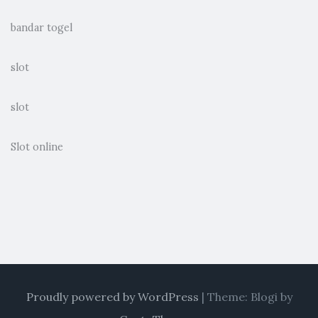
bandar togel
slot
slot
Slot online
Proudly powered by WordPress
|
Theme: Blogi by