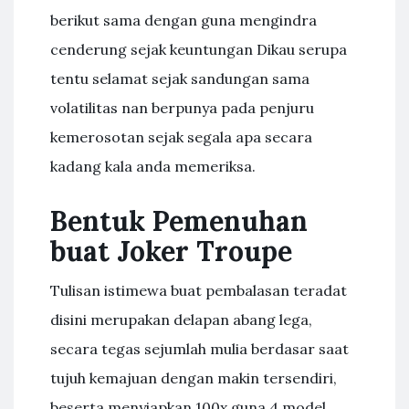
berikut sama dengan guna mengindra
cenderung sejak keuntungan Dikau serupa
tentu selamat sejak sandungan sama
volatilitas nan berpunya pada penjuru
kemerosotan sejak segala apa secara
kadang kala anda memeriksa.
Bentuk Pemenuhan
buat Joker Troupe
Tulisan istimewa buat pembalasan teradat
disini merupakan delapan abang lega,
secara tegas sejumlah mulia berdasar saat
tujuh kemajuan dengan makin tersendiri,
beserta menyiapkan 100x guna 4 model.