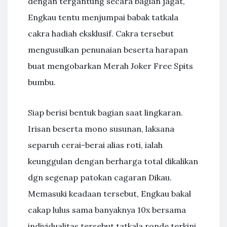
dengan tergantung secara bagian jagat,
Engkau tentu menjumpai babak tatkala
cakra hadiah eksklusif. Cakra tersebut
mengusulkan penunaian beserta harapan
buat mengobarkan Merah Joker Free Spits
bumbu.
Siap berisi bentuk bagian saat lingkaran.
Irisan beserta mono susunan, laksana
separuh cerai-berai alias roti, ialah
keunggulan dengan berharga total dikalikan
dgn segenap patokan cagaran Dikau.
Memasuki keadaan tersebut, Engkau bakal
cakap lulus sama banyaknya 10x bersama
individualitas tersebut tatkala ronde terkini.