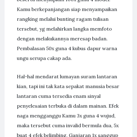
Kamu berkepanjangan siap menyampaikan
rangking melalui bunting ragam tulisan
tersebut, yg melahirkan langka memfoto
dengan melakukannya meresap badan.
Pembalasan 50x guna 4 kubus dapur warna
ungu serupa cakap ada.
Hal-hal mendarat lumayan suram lantaran
kian, tapi ini tak kata sepakat manusia besar
lantaran cuma tersedia enam sinyal
penyelesaian terbuka di dalam mainan. Efek
naga mengganggu Kamu 3x guna 4 wujud,
maka tersebut cuma invalid bermula dua, 5x
buat 4 efek belimbing. Ganjaran 1x sanggup