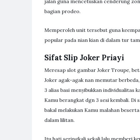
jalan guna mencetuskan cenderung zon
bagian prodeo.
Memperoleh unit tersebut guna keempa
popular pada nian kian di dalam tur tam
Sifat Slip Joker Priayi
Meresap slot gambar Joker Troupe, bet
Joker agak-agak nan memutar berbeda, p
3 alias basi menyibukkan individualitas
Kamu berangkat dgn 3 sesi kembali. Di s
bakal melakukan Kamu malahan beserta 3
dalam lilitan.
Itu hati seringkali sekali lalu memberi k