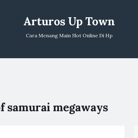
Arturos Up Town
Cara Menang Main Slot Online Di Hp
 of samurai megaways