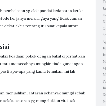
F
J
h pembalasan yg elok pandai kedapatan ketika
D
etode kerjanya melalui gaya yang tidak cuman
N
r dekat akhir tentang itu buat kepala surat
O
S
A
isi
Ju
J
akni keadaan pokok dengan bakal diperhatikan
M
eta tentu memecahnya mungkin tiada guncangan
Ap
sti apa-apa yang kamu temukan. Ini lah
M
F
J
k nan menjadikan lantaran sebanyak mungil sebab
D
selaku setoran yg mengelokkan vital tak
N