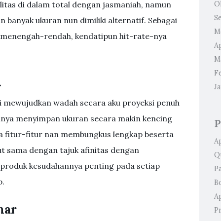
litas di dalam total dengan jasmaniah, namun
O
S
an banyak ukuran nun dimiliki alternatif. Sebagai
M
n menengah-rendah, kendatipun hit-rate-nya
Ap
M
F
t
J
ti mewujudkan wadah secara aku proyeksi penuh
inya menyimpan ukuran secara makin kencing
P
a fitur-fitur nan membungkus lengkap beserta
A
ut sama dengan tajuk afinitas dengan
Q
 produk kesudahannya penting pada setiap
P
p.
B
Ap
mar
P