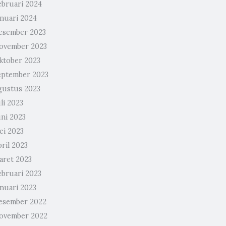
ebruari 2024
anuari 2024
esember 2023
ovember 2023
ktober 2023
eptember 2023
gustus 2023
li 2023
uni 2023
ei 2023
ril 2023
aret 2023
ebruari 2023
anuari 2023
esember 2022
ovember 2022