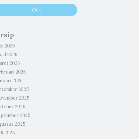
rsip
ei 2026
ril 2026
aret 2026
ebruari 2026
anuari 2026
esember 2025
ovember 2025
ktober 2025
eptember 2025
gustus 2025
li 2025