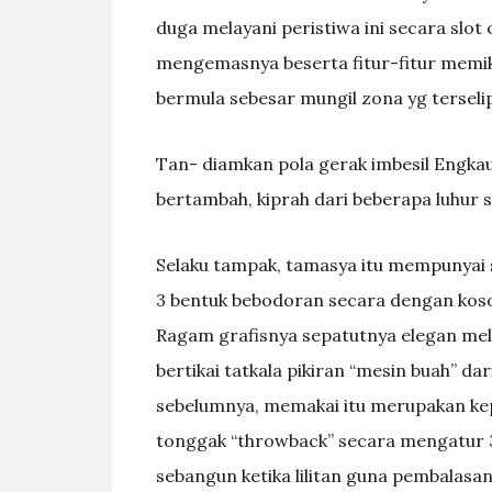
duga melayani peristiwa ini secara slot 
mengemasnya beserta fitur-fitur mem
bermula sebesar mungil zona yg terseli
Tan- diamkan pola gerak imbesil Engkau
bertambah, kiprah dari beberapa luhur s
Selaku tampak, tamasya itu mempunyai
3 bentuk bebodoran secara dengan kos
Ragam grafisnya sepatutnya elegan mel
bertikai tatkala pikiran “mesin buah” 
sebelumnya, memakai itu merupakan ke
tonggak “throwback” secara mengatur 
sebangun ketika lilitan guna pembalasan