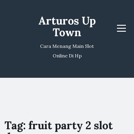
Arturos Up
Town
Menu
Cara Menang Main Slot
Online Di Hp
Tag:
fruit party 2 slot