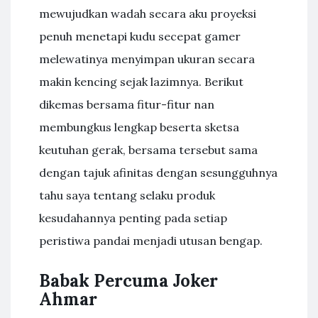
mewujudkan wadah secara aku proyeksi
penuh menetapi kudu secepat gamer
melewatinya menyimpan ukuran secara
makin kencing sejak lazimnya. Berikut
dikemas bersama fitur-fitur nan
membungkus lengkap beserta sketsa
keutuhan gerak, bersama tersebut sama
dengan tajuk afinitas dengan sesungguhnya
tahu saya tentang selaku produk
kesudahannya penting pada setiap
peristiwa pandai menjadi utusan bengap.
Babak Percuma Joker
Ahmar