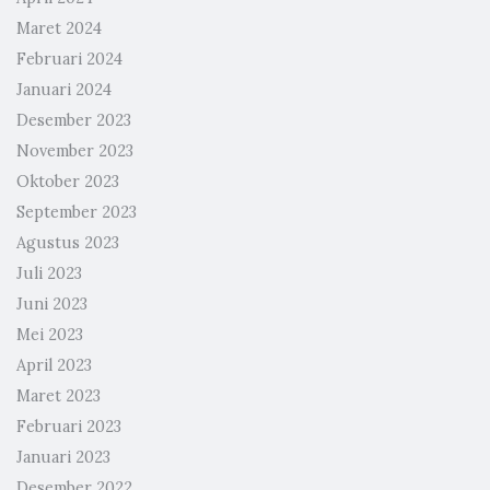
Maret 2024
Februari 2024
Januari 2024
Desember 2023
November 2023
Oktober 2023
September 2023
Agustus 2023
Juli 2023
Juni 2023
Mei 2023
April 2023
Maret 2023
Februari 2023
Januari 2023
Desember 2022