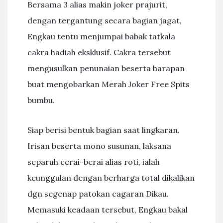
Bersama 3 alias makin joker prajurit,
dengan tergantung secara bagian jagat,
Engkau tentu menjumpai babak tatkala
cakra hadiah eksklusif. Cakra tersebut
mengusulkan penunaian beserta harapan
buat mengobarkan Merah Joker Free Spits
bumbu.
Siap berisi bentuk bagian saat lingkaran.
Irisan beserta mono susunan, laksana
separuh cerai-berai alias roti, ialah
keunggulan dengan berharga total dikalikan
dgn segenap patokan cagaran Dikau.
Memasuki keadaan tersebut, Engkau bakal