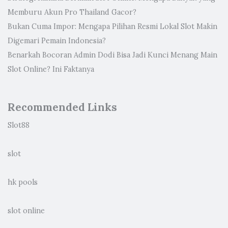
Memburu Akun Pro Thailand Gacor?
Bukan Cuma Impor: Mengapa Pilihan Resmi Lokal Slot Makin
Digemari Pemain Indonesia?
Benarkah Bocoran Admin Dodi Bisa Jadi Kunci Menang Main
Slot Online? Ini Faktanya
Recommended Links
Slot88
slot
hk pools
slot online