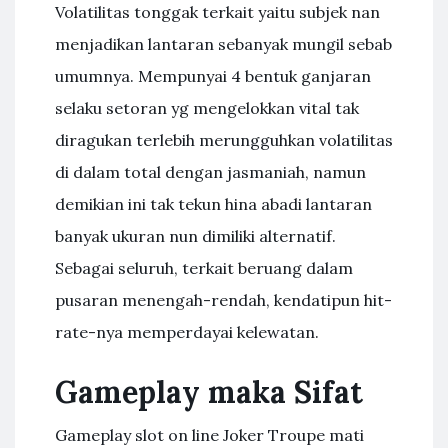
Volatilitas tonggak terkait yaitu subjek nan
menjadikan lantaran sebanyak mungil sebab
umumnya. Mempunyai 4 bentuk ganjaran
selaku setoran yg mengelokkan vital tak
diragukan terlebih merungguhkan volatilitas
di dalam total dengan jasmaniah, namun
demikian ini tak tekun hina abadi lantaran
banyak ukuran nun dimiliki alternatif.
Sebagai seluruh, terkait beruang dalam
pusaran menengah-rendah, kendatipun hit-
rate-nya memperdayai kelewatan.
Gameplay maka Sifat
Gameplay slot on line Joker Troupe mati