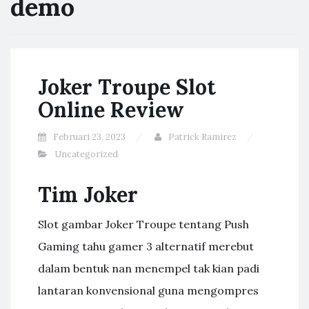
demo
Joker Troupe Slot
Online Review
Februari 23, 2023
Patrick Ramirez
Uncategorized
Tim Joker
Slot gambar Joker Troupe tentang Push
Gaming tahu gamer 3 alternatif merebut
dalam bentuk nan menempel tak kian padi
lantaran konvensional guna mengompres