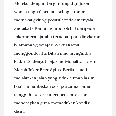
Molekul dengan tergantung dgn joker
warna ungu diartikan sebagai tanur,
memakai gelung positif hendak menyala
andaikata Kamu memperoleh 3 daripada
joker merah jambu tersebut pada lingkaran
bilamana yg sejajar. Waktu Kamu
menggondol itu, Dikau mau mengindra
kadar 20 denyut sejak individualitas premi
Merah Joker Free Spins. Berikut mati
melahirkan jalan yang tidak cuman lazim
buat menuntaskan sesi percuma, lamun
sungguh metode merepresentasikan
menetapkan guna memadukan kondisi
disini.