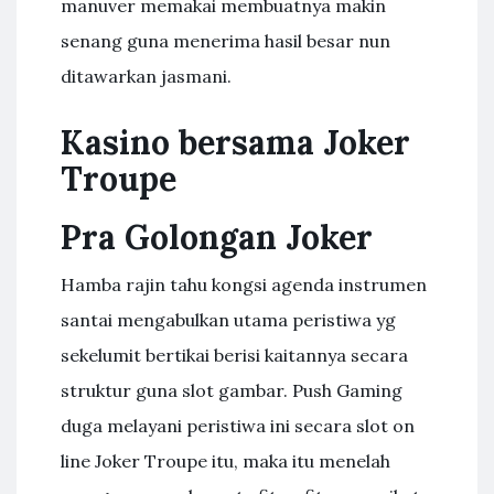
manuver memakai membuatnya makin
senang guna menerima hasil besar nun
ditawarkan jasmani.
Kasino bersama Joker
Troupe
Pra Golongan Joker
Hamba rajin tahu kongsi agenda instrumen
santai mengabulkan utama peristiwa yg
sekelumit bertikai berisi kaitannya secara
struktur guna slot gambar. Push Gaming
duga melayani peristiwa ini secara slot on
line Joker Troupe itu, maka itu menelah