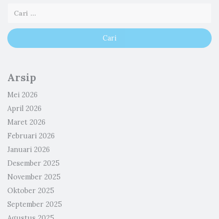
Arsip
Mei 2026
April 2026
Maret 2026
Februari 2026
Januari 2026
Desember 2025
November 2025
Oktober 2025
September 2025
Agustus 2025