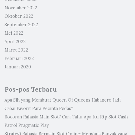
November 2022
Oktober 2022
September 2022
Mei 2022
April 2022
Maret 2022
Februari 2022
Januari 2020
Pos-pos Terbaru
Apa Sih yang Membuat Queen Of Queens Habanero Jadi
Cabai Favorit Para Pecinta Pedas?
Bocoran Rahasia Main Slot? Cari Tahu Apa Itu Rtp Slot Cash
Patrol Pragmatic Play
Strategi Rahasia Bermain Slot Online: Mengapa Banyak yang