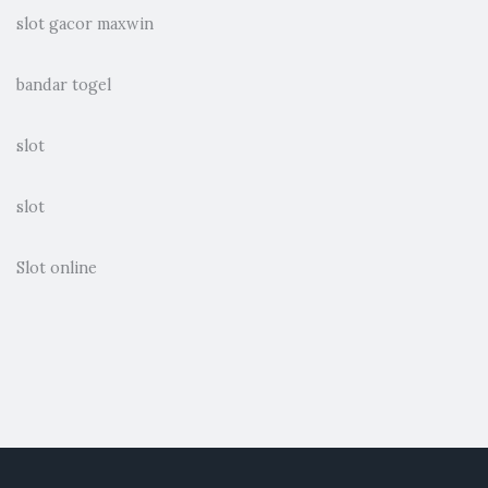
slot gacor maxwin
bandar togel
slot
slot
Slot online