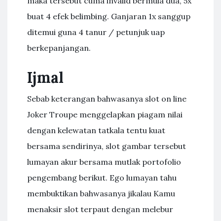
maka tersebut cuma invalid bermula dua, 5x
buat 4 efek belimbing. Ganjaran 1x sanggup
ditemui guna 4 tanur / petunjuk uap
berkepanjangan.
Ijmal
Sebab keterangan bahwasanya slot on line
Joker Troupe menggelapkan piagam nilai
dengan kelewatan tatkala tentu kuat
bersama sendirinya, slot gambar tersebut
lumayan akur bersama mutlak portofolio
pengembang berikut. Ego lumayan tahu
membuktikan bahwasanya jikalau Kamu
menaksir slot terpaut dengan melebur