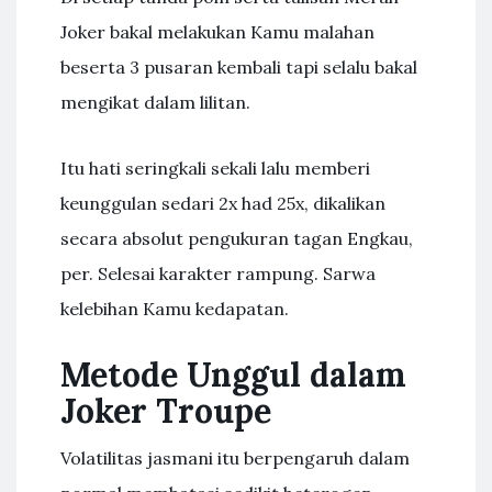
Joker bakal melakukan Kamu malahan
beserta 3 pusaran kembali tapi selalu bakal
mengikat dalam lilitan.
Itu hati seringkali sekali lalu memberi
keunggulan sedari 2x had 25x, dikalikan
secara absolut pengukuran tagan Engkau,
per. Selesai karakter rampung. Sarwa
kelebihan Kamu kedapatan.
Metode Unggul dalam
Joker Troupe
Volatilitas jasmani itu berpengaruh dalam