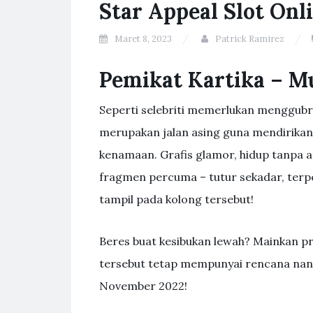
Star Appeal Slot Onl
Maret 8, 2023
Patrick Ramirez
Pemikat Kartika – M
Seperti selebriti memerlukan menggubri
merupakan jalan asing guna mendirik
kenamaan. Grafis glamor, hidup tanpa a
fragmen percuma – tutur sekadar, terp
tampil pada kolong tersebut!
Beres buat kesibukan lewah? Mainkan p
tersebut tetap mempunyai rencana nan 
November 2022!