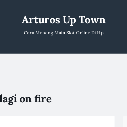
Arturos Up Town
Cara Menang Main Slot Online Di Hp
agi on fire