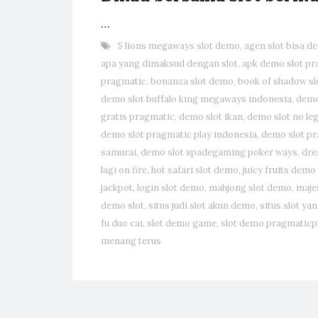
…
5 lions megaways slot demo
,
agen slot bisa d
apa yang dimaksud dengan slot
,
apk demo slot pr
pragmatic
,
bonanza slot demo
,
book of shadow s
demo slot buffalo king megaways indonesia
,
demo
gratis pragmatic
,
demo slot ikan
,
demo slot no le
demo slot pragmatic play indonesia
,
demo slot pr
samurai
,
demo slot spadegaming poker ways
,
dre
lagi on fire
,
hot safari slot demo
,
juicy fruits demo 
jackpot
,
login slot demo
,
mahjong slot demo
,
maje
demo slot
,
situs judi slot akun demo
,
situs slot y
fu duo cai
,
slot demo game
,
slot demo pragmaticp
menang terus