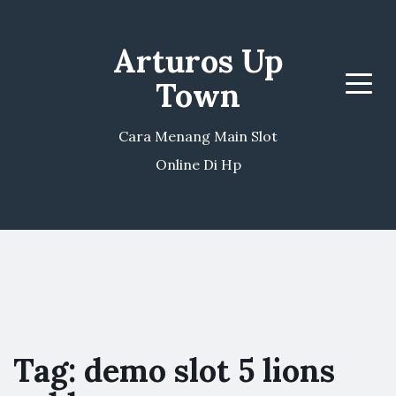
Arturos Up
Town
Menu
Cara Menang Main Slot
Online Di Hp
Tag:
demo slot 5 lions