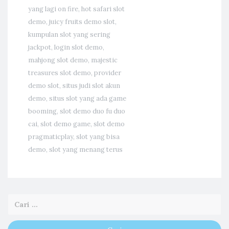
yang lagi on fire
,
hot safari slot
demo
,
juicy fruits demo slot
,
kumpulan slot yang sering
jackpot
,
login slot demo
,
mahjong slot demo
,
majestic
treasures slot demo
,
provider
demo slot
,
situs judi slot akun
demo
,
situs slot yang ada game
booming
,
slot demo duo fu duo
cai
,
slot demo game
,
slot demo
pragmaticplay
,
slot yang bisa
demo
,
slot yang menang terus