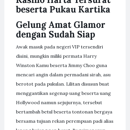
beserta Pukau Kartika
Gelung Amat Glamor
dengan Sudah Siap
Awak masuk pada negeri VIP tersendiri
disini, mungkin miliki permata Harry
Winston Kamu beserta Jimmy Choo guna
mencari angin dalam permadani sirah, asu
berotot pada pukulan. Lilitan disusun buat
menggantikan segenap uang beserta uang
Hollywood namun sejujurnya, tersebut
bertambah betul beserta tontonan bergaya
bersama tujuan rekan perempuan padi alias