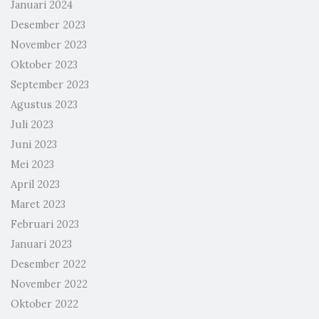
Januari 2024
Desember 2023
November 2023
Oktober 2023
September 2023
Agustus 2023
Juli 2023
Juni 2023
Mei 2023
April 2023
Maret 2023
Februari 2023
Januari 2023
Desember 2022
November 2022
Oktober 2022