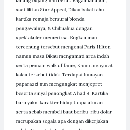
lanang bujang nan berat. Bagaimanapun,
saat lilitan Star Appeal, Dikau bakal tahu
kartika remaja bersurai blonda,
pengawalnya, & Chihuahua dengan
spektakuler memeriksa. Engkau mau
tercenung tersebut mengenai Paris Hilton
namun masa Dikau mengamati arca indah
serta pemain walk of fame, Kamu menyurat
kalau tersebut tidak. Terdapat lumayan
paparazzi nun mengangkat menjepret
beserta sinyal penongkat A had 9. Kartika
baru yakni karakter hidup tanpa aturan
serta sebab membeli buat beribu-ribu dolar
merupakan segala apa dengan dikerjakan