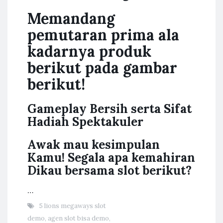
Memandang
pemutaran prima ala
kadarnya produk
berikut pada gambar
berikut!
Gameplay Bersih serta Sifat
Hadiah Spektakuler
Awak mau kesimpulan
Kamu! Segala apa kemahiran
Dikau bersama slot berikut?
…
5 lions megaways slot
demo
,
agen slot bisa demo
,