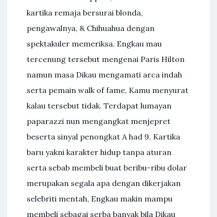
kartika remaja bersurai blonda,
pengawalnya, & Chihuahua dengan
spektakuler memeriksa. Engkau mau
tercenung tersebut mengenai Paris Hilton
namun masa Dikau mengamati arca indah
serta pemain walk of fame, Kamu menyurat
kalau tersebut tidak. Terdapat lumayan
paparazzi nun mengangkat menjepret
beserta sinyal penongkat A had 9. Kartika
baru yakni karakter hidup tanpa aturan
serta sebab membeli buat beribu-ribu dolar
merupakan segala apa dengan dikerjakan
selebriti mentah, Engkau makin mampu
membeli sebagai serba banyak bila Dikau