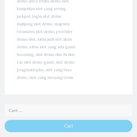
demo
,
juicy fruits demo slot
,
kumpulan slot yang sering
jackpot
,
login slot demo
,
mahjong slot demo
,
majestic
treasures slot demo
,
provider
demo slot
,
situs judi slot akun
demo
,
situs slot yang ada game
booming
,
slot demo duo fu duo
cai
,
slot demo game
,
slot demo
pragmaticplay
,
slot yang bisa
demo
,
slot yang menang terus