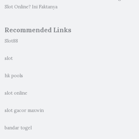
Slot Online? Ini Faktanya
Recommended Links
Slot88
slot
hk pools
slot online
slot gacor maxwin
bandar togel