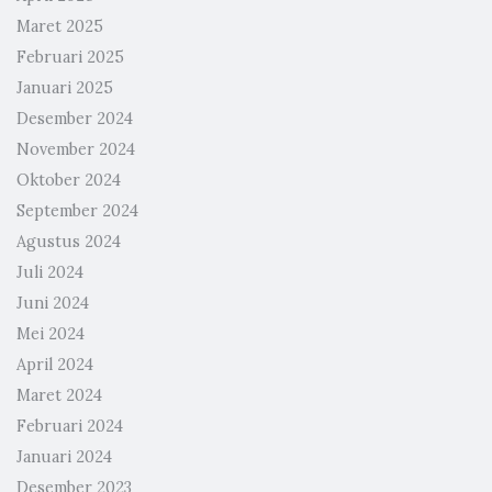
Maret 2025
Februari 2025
Januari 2025
Desember 2024
November 2024
Oktober 2024
September 2024
Agustus 2024
Juli 2024
Juni 2024
Mei 2024
April 2024
Maret 2024
Februari 2024
Januari 2024
Desember 2023