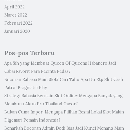
April 2022
Maret 2022
Februari 2022
Januari 2020
Pos-pos Terbaru
Apa Sih yang Membuat Queen Of Queens Habanero Jadi
Cabai Favorit Para Pecinta Pedas?
Bocoran Rahasia Main Slot? Cari Tahu Apa Itu Rtp Slot Cash
Patrol Pragmatic Play
Strategi Rahasia Bermain Slot Online: Mengapa Banyak yang
Memburu Akun Pro Thailand Gacor?
Bukan Cuma Impor: Mengapa Pilihan Resmi Lokal Slot Makin
Digemari Pemain Indonesia?
Benarkah Bocoran Admin Dodi Bisa Jadi Kunci Menang Main