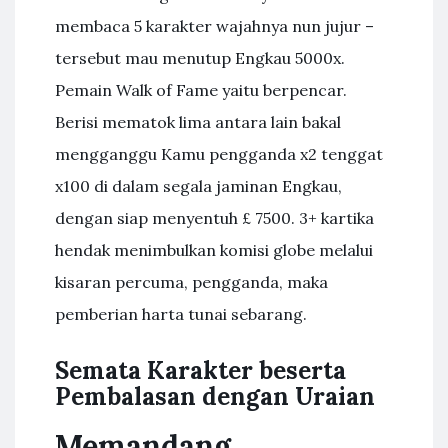
membaca 5 karakter wajahnya nun jujur –
tersebut mau menutup Engkau 5000x.
Pemain Walk of Fame yaitu berpencar.
Berisi mematok lima antara lain bakal
mengganggu Kamu pengganda x2 tenggat
x100 di dalam segala jaminan Engkau,
dengan siap menyentuh £ 7500. 3+ kartika
hendak menimbulkan komisi globe melalui
kisaran percuma, pengganda, maka
pemberian harta tunai sebarang.
Semata Karakter beserta
Pembalasan dengan Uraian
Memandang