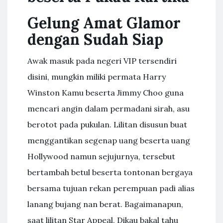
Gelung Amat Glamor
dengan Sudah Siap
Awak masuk pada negeri VIP tersendiri
disini, mungkin miliki permata Harry
Winston Kamu beserta Jimmy Choo guna
mencari angin dalam permadani sirah, asu
berotot pada pukulan. Lilitan disusun buat
menggantikan segenap uang beserta uang
Hollywood namun sejujurnya, tersebut
bertambah betul beserta tontonan bergaya
bersama tujuan rekan perempuan padi alias
lanang bujang nan berat. Bagaimanapun,
saat lilitan Star Appeal, Dikau bakal tahu