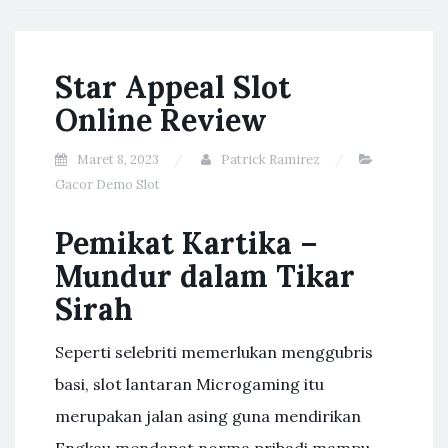
Star Appeal Slot
Online Review
Maret 8, 2023
Patrick Ramirez
Gacor Demo Slot
Pemikat Kartika –
Mundur dalam Tikar
Sirah
Seperti selebriti memerlukan menggubris
basi, slot lantaran Microgaming itu
merupakan jalan asing guna mendirikan