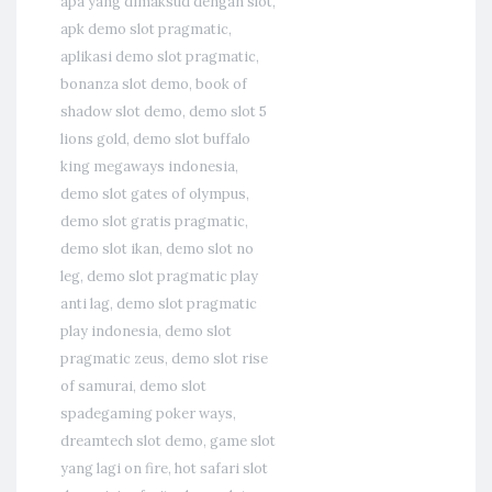
apa yang dimaksud dengan slot
,
apk demo slot pragmatic
,
aplikasi demo slot pragmatic
,
bonanza slot demo
,
book of
shadow slot demo
,
demo slot 5
lions gold
,
demo slot buffalo
king megaways indonesia
,
demo slot gates of olympus
,
demo slot gratis pragmatic
,
demo slot ikan
,
demo slot no
leg
,
demo slot pragmatic play
anti lag
,
demo slot pragmatic
play indonesia
,
demo slot
pragmatic zeus
,
demo slot rise
of samurai
,
demo slot
spadegaming poker ways
,
dreamtech slot demo
,
game slot
yang lagi on fire
,
hot safari slot