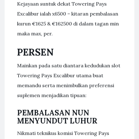
Kejayaan suntuk dekat Towering Pays
Excalibur ialah x6500 – kitaran pembalasan
kurun €1625 & €162500 di dalam tagan min
maka max, per.
PERSEN
Mainkan pada satu diantara kedudukan slot
Towering Pays Excalibur utama buat
memandu serta menimbulkan preferensi
suplemen menjadikan tipuan:
PEMBALASAN NUN
MENYUNDUT LUHUR
Nikmati teknikus komisi Towering Pays