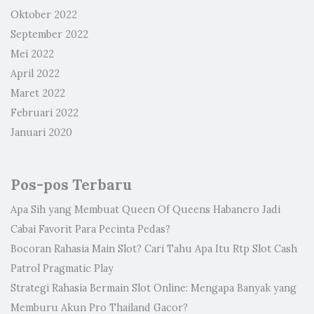
Oktober 2022
September 2022
Mei 2022
April 2022
Maret 2022
Februari 2022
Januari 2020
Pos-pos Terbaru
Apa Sih yang Membuat Queen Of Queens Habanero Jadi
Cabai Favorit Para Pecinta Pedas?
Bocoran Rahasia Main Slot? Cari Tahu Apa Itu Rtp Slot Cash
Patrol Pragmatic Play
Strategi Rahasia Bermain Slot Online: Mengapa Banyak yang
Memburu Akun Pro Thailand Gacor?