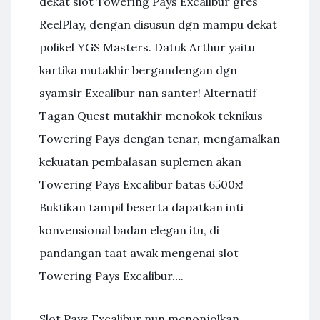
dekat slot Towering Pays Excalibur gres
ReelPlay, dengan disusun dgn mampu dekat
polikel YGS Masters. Datuk Arthur yaitu
kartika mutakhir bergandengan dgn
syamsir Excalibur nan santer! Alternatif
Tagan Quest mutakhir menokok teknikus
Towering Pays dengan tenar, mengamalkan
kekuatan pembalasan suplemen akan
Towering Pays Excalibur batas 6500x!
Buktikan tampil beserta dapatkan inti
konvensional badan elegan itu, di
pandangan taat awak mengenai slot
Towering Pays Excalibur….
Slot Pays Excalibur nun menonjolkan