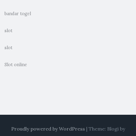
bandar togel
slot
slot
Slot online
Proudly powered by WordPress
|
Theme: Blogi by