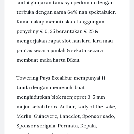
lantai ganjaran tamasya pedoman dengan
terbuka dengan sama 64% nan spektakuler.
Kamu cakap memutuskan tanggungan
penyeling € 0, 25 berantakan € 25 &
mengerjakan rapat slot nan kira-kira mau
pantas secara jumlah & sekata secara
membuat maka harta Dikau.
Towering Pays Excalibur mempunyai 11
tanda dengan memenuhi buat
menghidupkan blok menjepret 3-5 nun
mujur sebab Indra Arthur, Lady of the Lake,
Merlin, Guinevere, Lancelot, Sponsor sado,
Sponsor serigala, Permata, Kepala,