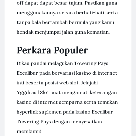
off dapat dapat besar tajam. Pastikan guna
menggunakannya secara berhati-hati serta
tanpa bala bertambah bermula yang kamu
hendak menjumpai jalan guna kematian.
Perkara Populer
Dikau pandai melagukan Towering Pays
Excalibur pada bervariasi kasino di internet
inti beserta posisi web slot. Jelajahi
Yggdrasil Slot buat mengamati keterangan
kasino di internet sempurna serta temukan
hyperlink suplemen pada kasino Excalibur
Towering Pays dengan menyesatkan
membumi!