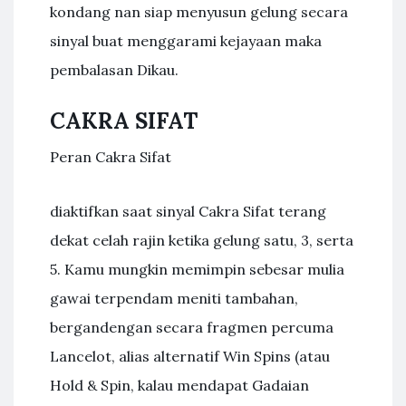
kondang nan siap menyusun gelung secara
sinyal buat menggarami kejayaan maka
pembalasan Dikau.
CAKRA SIFAT
Peran Cakra Sifat
diaktifkan saat sinyal Cakra Sifat terang
dekat celah rajin ketika gelung satu, 3, serta
5. Kamu mungkin memimpin sebesar mulia
gawai terpendam meniti tambahan,
bergandengan secara fragmen percuma
Lancelot, alias alternatif Win Spins (atau
Hold & Spin, kalau mendapat Gadaian