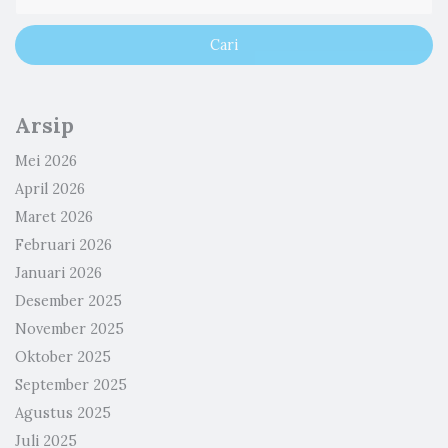
Arsip
Mei 2026
April 2026
Maret 2026
Februari 2026
Januari 2026
Desember 2025
November 2025
Oktober 2025
September 2025
Agustus 2025
Juli 2025