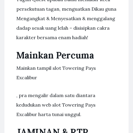
persekutuan tagan, menguatkan Dikau guna
Mengangkat & Menyesatkan & menggalang
dadap sesak uang lelah – disisipkan cakra
karakter bersama enam hadiah!
Mainkan Percuma
Mainkan tampil slot Towering Pays
Excalibur
, pra mengalir dalam satu diantara
kedudukan web slot Towering Pays
Excalibur harta tunai unggul.
JAMINAN & RTP