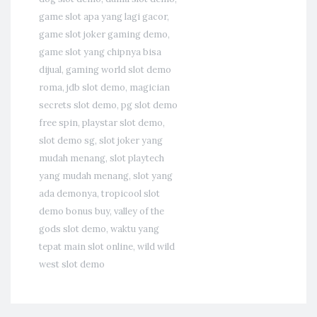
game slot apa yang lagi gacor
,
game slot joker gaming demo
,
game slot yang chipnya bisa
dijual
,
gaming world slot demo
roma
,
jdb slot demo
,
magician
secrets slot demo
,
pg slot demo
free spin
,
playstar slot demo
,
slot demo sg
,
slot joker yang
mudah menang
,
slot playtech
yang mudah menang
,
slot yang
ada demonya
,
tropicool slot
demo bonus buy
,
valley of the
gods slot demo
,
waktu yang
tepat main slot online
,
wild wild
west slot demo