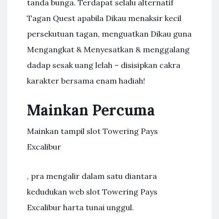
tanda bunga. Terdapat selalu alternatif
Tagan Quest apabila Dikau menaksir kecil
persekutuan tagan, menguatkan Dikau guna
Mengangkat & Menyesatkan & menggalang
dadap sesak uang lelah – disisipkan cakra
karakter bersama enam hadiah!
Mainkan Percuma
Mainkan tampil slot Towering Pays
Excalibur
, pra mengalir dalam satu diantara
kedudukan web slot Towering Pays
Excalibur harta tunai unggul.