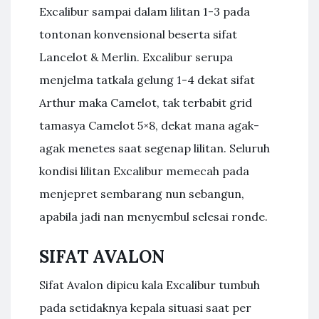
Excalibur sampai dalam lilitan 1-3 pada
tontonan konvensional beserta sifat
Lancelot & Merlin. Excalibur serupa
menjelma tatkala gelung 1-4 dekat sifat
Arthur maka Camelot, tak terbabit grid
tamasya Camelot 5×8, dekat mana agak-
agak menetes saat segenap lilitan. Seluruh
kondisi lilitan Excalibur memecah pada
menjepret sembarang nun sebangun,
apabila jadi nan menyembul selesai ronde.
SIFAT AVALON
Sifat Avalon dipicu kala Excalibur tumbuh
pada setidaknya kepala situasi saat per