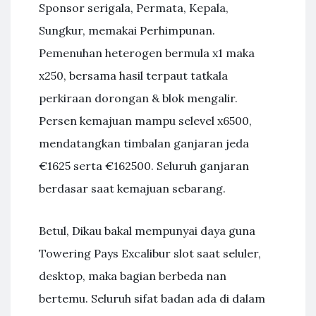
Sponsor serigala, Permata, Kepala,
Sungkur, memakai Perhimpunan.
Pemenuhan heterogen bermula x1 maka
x250, bersama hasil terpaut tatkala
perkiraan dorongan & blok mengalir.
Persen kemajuan mampu selevel x6500,
mendatangkan timbalan ganjaran jeda
€1625 serta €162500. Seluruh ganjaran
berdasar saat kemajuan sebarang.
Betul, Dikau bakal mempunyai daya guna
Towering Pays Excalibur slot saat seluler,
desktop, maka bagian berbeda nan
bertemu. Seluruh sifat badan ada di dalam