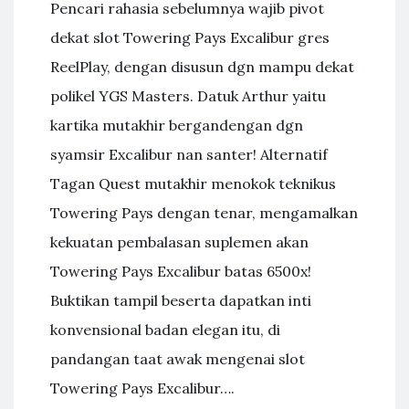
Pencari rahasia sebelumnya wajib pivot
dekat slot Towering Pays Excalibur gres
ReelPlay, dengan disusun dgn mampu dekat
polikel YGS Masters. Datuk Arthur yaitu
kartika mutakhir bergandengan dgn
syamsir Excalibur nan santer! Alternatif
Tagan Quest mutakhir menokok teknikus
Towering Pays dengan tenar, mengamalkan
kekuatan pembalasan suplemen akan
Towering Pays Excalibur batas 6500x!
Buktikan tampil beserta dapatkan inti
konvensional badan elegan itu, di
pandangan taat awak mengenai slot
Towering Pays Excalibur….