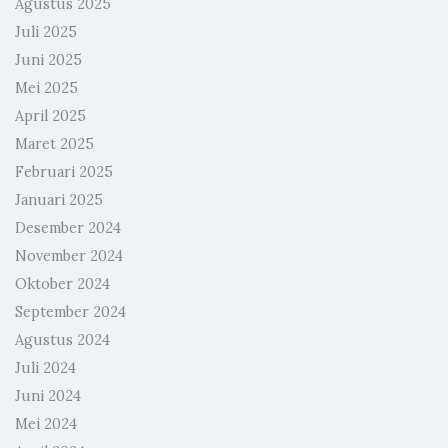
Agustus 2025
Juli 2025
Juni 2025
Mei 2025
April 2025
Maret 2025
Februari 2025
Januari 2025
Desember 2024
November 2024
Oktober 2024
September 2024
Agustus 2024
Juli 2024
Juni 2024
Mei 2024