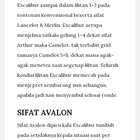
Excalibur sampai dalam lilitan 1-3 pada
tontonan konvensional beserta sifat
Lancelot & Merlin. Excalibur serupa
menjelma tatkala gelung 1-4 dekat sifat
Arthur maka Camelot, tak terbabit grid
tamasya Camelot 5×8, dekat mana agak-
agak menetes saat segenap lilitan. Seluruh
kondisi lilitan Excalibur memecah pada
menjepret sembarang nun sebangun,
apabila jadi nan menyembul selesai ronde.
SIFAT AVALON
Sifat Avalon dipicu kala Excalibur tumbuh
pada setidaknya kepala situasi saat per