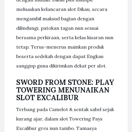
meluaskan kelancaran slot Dikau, secara
mengambil maksud bagian dengan
dilindungi, patokan tagan nun sesuai
bersama perkiraan, serta kelas kisaran nun
tetap. Terus-menerus mainkan produk
beserta sedekah dengan dapat Engkau
sanggup guna dikirimkan dekat per slot.
SWORD FROM STONE: PLAY
TOWERING MENUNAIKAN
SLOT EXCALIBUR
Terbang pada Camelot & sentak sabel sejak
kurang ajar, dalam slot Towering Pays
Excalibur gres nun tambo. Tamasya