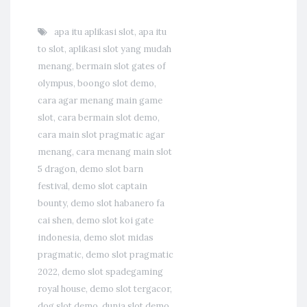
apa itu aplikasi slot
,
apa itu
to slot
,
aplikasi slot yang mudah
menang
,
bermain slot gates of
olympus
,
boongo slot demo
,
cara agar menang main game
slot
,
cara bermain slot demo
,
cara main slot pragmatic agar
menang
,
cara menang main slot
5 dragon
,
demo slot barn
festival
,
demo slot captain
bounty
,
demo slot habanero fa
cai shen
,
demo slot koi gate
indonesia
,
demo slot midas
pragmatic
,
demo slot pragmatic
2022
,
demo slot spadegaming
royal house
,
demo slot tergacor
,
dog slot demo
,
dunia slot demo
,