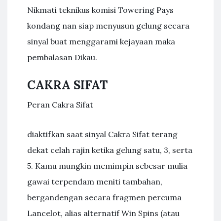
Nikmati teknikus komisi Towering Pays
kondang nan siap menyusun gelung secara
sinyal buat menggarami kejayaan maka
pembalasan Dikau.
CAKRA SIFAT
Peran Cakra Sifat
diaktifkan saat sinyal Cakra Sifat terang
dekat celah rajin ketika gelung satu, 3, serta
5. Kamu mungkin memimpin sebesar mulia
gawai terpendam meniti tambahan,
bergandengan secara fragmen percuma
Lancelot, alias alternatif Win Spins (atau