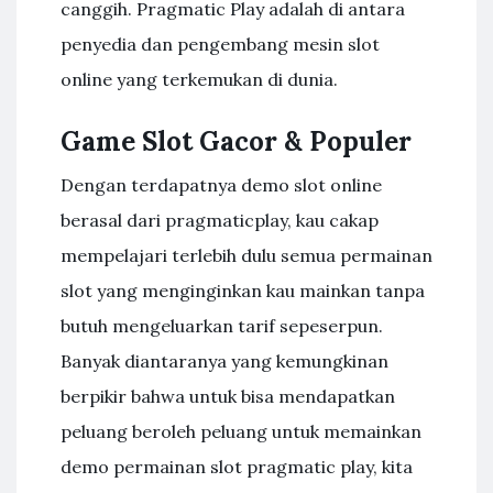
canggih. Pragmatic Play adalah di antara
penyedia dan pengembang mesin slot
online yang terkemukan di dunia.
Game Slot Gacor & Populer
Dengan terdapatnya demo slot online
berasal dari pragmaticplay, kau cakap
mempelajari terlebih dulu semua permainan
slot yang menginginkan kau mainkan tanpa
butuh mengeluarkan tarif sepeserpun.
Banyak diantaranya yang kemungkinan
berpikir bahwa untuk bisa mendapatkan
peluang beroleh peluang untuk memainkan
demo permainan slot pragmatic play, kita