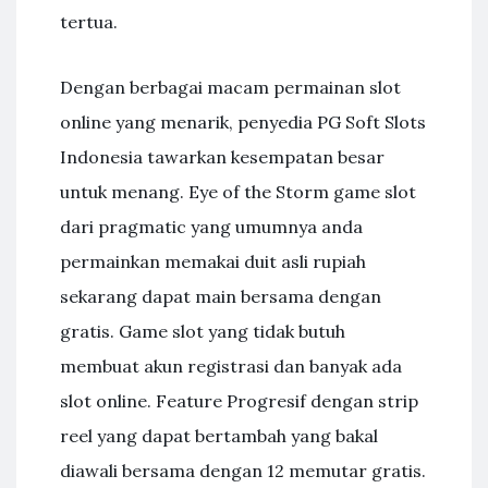
tertua.
Dengan berbagai macam permainan slot
online yang menarik, penyedia PG Soft Slots
Indonesia tawarkan kesempatan besar
untuk menang. Eye of the Storm game slot
dari pragmatic yang umumnya anda
permainkan memakai duit asli rupiah
sekarang dapat main bersama dengan
gratis. Game slot yang tidak butuh
membuat akun registrasi dan banyak ada
slot online. Feature Progresif dengan strip
reel yang dapat bertambah yang bakal
diawali bersama dengan 12 memutar gratis.