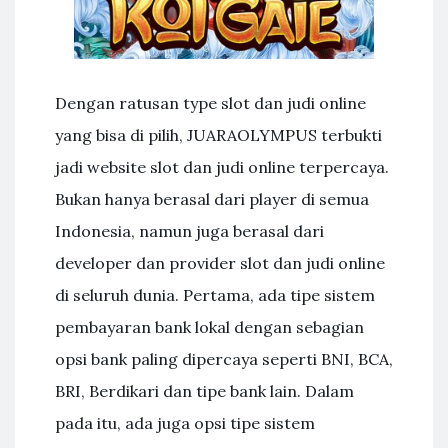
Dengan ratusan type slot dan judi online
yang bisa di pilih, JUARAOLYMPUS terbukti
jadi website slot dan judi online terpercaya.
Bukan hanya berasal dari player di semua
Indonesia, namun juga berasal dari
developer dan provider slot dan judi online
di seluruh dunia. Pertama, ada tipe sistem
pembayaran bank lokal dengan sebagian
opsi bank paling dipercaya seperti BNI, BCA,
BRI, Berdikari dan tipe bank lain. Dalam
pada itu, ada juga opsi tipe sistem