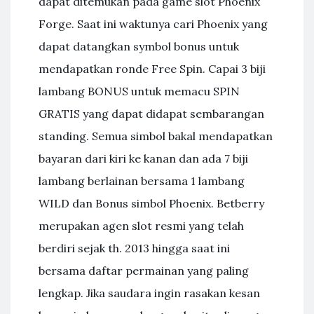
dapat ditemukan pada game slot Phoenix
Forge. Saat ini waktunya cari Phoenix yang
dapat datangkan symbol bonus untuk
mendapatkan ronde Free Spin. Capai 3 biji
lambang BONUS untuk memacu SPIN
GRATIS yang dapat didapat sembarangan
standing. Semua simbol bakal mendapatkan
bayaran dari kiri ke kanan dan ada 7 biji
lambang berlainan bersama 1 lambang
WILD dan Bonus simbol Phoenix. Betberry
merupakan agen slot resmi yang telah
berdiri sejak th. 2013 hingga saat ini
bersama daftar permainan yang paling
lengkap. Jika saudara ingin rasakan kesan