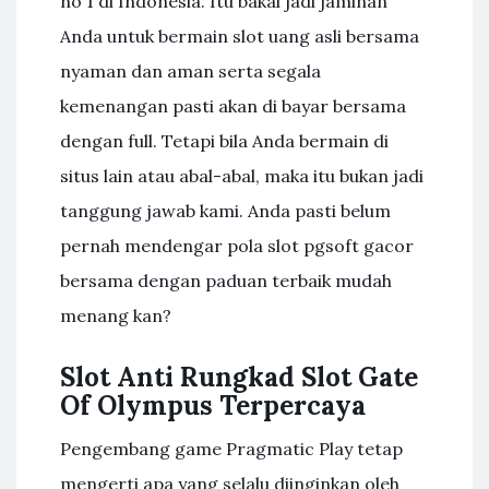
no 1 di Indonesia. Itu bakal jadi jaminan
Anda untuk bermain slot uang asli bersama
nyaman dan aman serta segala
kemenangan pasti akan di bayar bersama
dengan full. Tetapi bila Anda bermain di
situs lain atau abal-abal, maka itu bukan jadi
tanggung jawab kami. Anda pasti belum
pernah mendengar pola slot pgsoft gacor
bersama dengan paduan terbaik mudah
menang kan?
Slot Anti Rungkad Slot Gate
Of Olympus Terpercaya
Pengembang game Pragmatic Play tetap
mengerti apa yang selalu diinginkan oleh