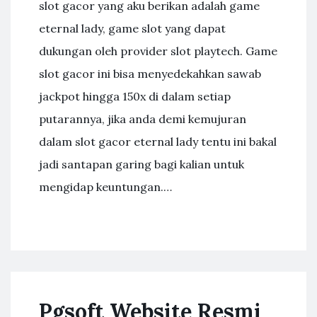
slot gacor yang aku berikan adalah game
eternal lady, game slot yang dapat
dukungan oleh provider slot playtech. Game
slot gacor ini bisa menyedekahkan sawab
jackpot hingga 150x di dalam setiap
putarannya, jika anda demi kemujuran
dalam slot gacor eternal lady tentu ini bakal
jadi santapan garing bagi kalian untuk
mengidap keuntungan.…
Pgsoft Website Resmi