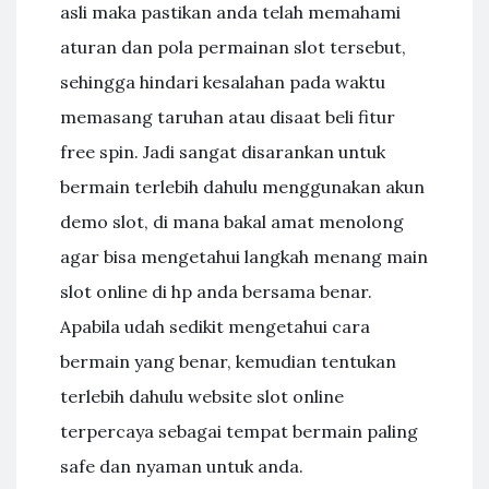
asli maka pastikan anda telah memahami
aturan dan pola permainan slot tersebut,
sehingga hindari kesalahan pada waktu
memasang taruhan atau disaat beli fitur
free spin. Jadi sangat disarankan untuk
bermain terlebih dahulu menggunakan akun
demo slot, di mana bakal amat menolong
agar bisa mengetahui langkah menang main
slot online di hp anda bersama benar.
Apabila udah sedikit mengetahui cara
bermain yang benar, kemudian tentukan
terlebih dahulu website slot online
terpercaya sebagai tempat bermain paling
safe dan nyaman untuk anda.