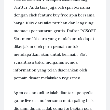
Scatter. Anda bisa juga beli spin bersama
dengan click feature buy free spin bersama
harga 100x dari nilai taruhan dan langsung
memacu perputaran gratis. Daftar PGSOFT
Slot memiliki cara yang mudah untuk dapat
dikerjakan oleh para pemain untuk
mendapatkan akun untuk bermain. Slot
senantiasa bakal menjamin semua
information yang telah diserahkan oleh
pemain disaat melakukan registrasi.
Agen casino online ialah diantara penyedia
game live casino bersama mutu paling baik
didalam dunia. Tidak cuma itu bagian pula