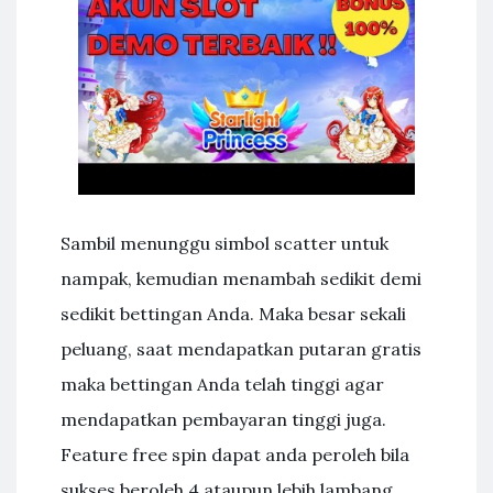
Sambil menunggu simbol scatter untuk
nampak, kemudian menambah sedikit demi
sedikit bettingan Anda. Maka besar sekali
peluang, saat mendapatkan putaran gratis
maka bettingan Anda telah tinggi agar
mendapatkan pembayaran tinggi juga.
Feature free spin dapat anda peroleh bila
sukses beroleh 4 ataupun lebih lambang