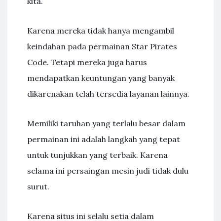
kita.
Karena mereka tidak hanya mengambil
keindahan pada permainan Star Pirates
Code. Tetapi mereka juga harus
mendapatkan keuntungan yang banyak
dikarenakan telah tersedia layanan lainnya.
Memiliki taruhan yang terlalu besar dalam
permainan ini adalah langkah yang tepat
untuk tunjukkan yang terbaik. Karena
selama ini persaingan mesin judi tidak dulu
surut.
Karena situs ini selalu setia dalam