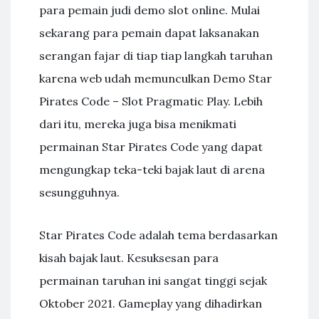
para pemain judi demo slot online. Mulai
sekarang para pemain dapat laksanakan
serangan fajar di tiap tiap langkah taruhan
karena web udah memunculkan Demo Star
Pirates Code – Slot Pragmatic Play. Lebih
dari itu, mereka juga bisa menikmati
permainan Star Pirates Code yang dapat
mengungkap teka-teki bajak laut di arena
sesungguhnya.
Star Pirates Code adalah tema berdasarkan
kisah bajak laut. Kesuksesan para
permainan taruhan ini sangat tinggi sejak
Oktober 2021. Gameplay yang dihadirkan