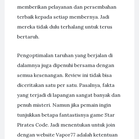
memberikan pelayanan dan persembahan
terbaik kepada setiap membernya. Jadi
mereka tidak dulu terhalang untuk terus
bertaruh.
Pengoptimalan taruhan yang berjalan di
dalamnya juga dipenuhi bersama dengan
semua kesenangan. Review ini tidak bisa
diceritakan satu per satu. Pasalnya, fakta
yang terjadi di lapangan sangat banyak dan
penuh misteri. Namun jika pemain ingin
tunjukkan betapa fantastisnya game Star
Pirates Code. Jadi menentukan untuk join
dengan website Vapor77 adalah ketentuan