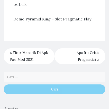
terbaik.
Demo Pyramid King – Slot Pragmatic Play
Fitur Menarik Di Apk
Apa Itu Crisis
Pou Mod 2021
Pragmatic?
Arsip