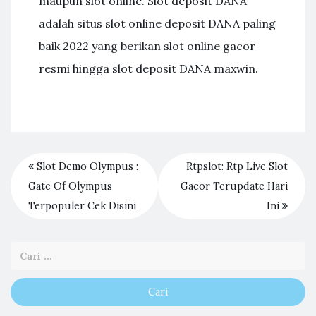
maupun slot online. Slot deposit DANA
adalah situs slot online deposit DANA paling
baik 2022 yang berikan slot online gacor
resmi hingga slot deposit DANA maxwin.
Slot Demo Olympus :
Rtpslot: Rtp Live Slot
Gate Of Olympus
Gacor Terupdate Hari
Terpopuler Cek Disini
Ini