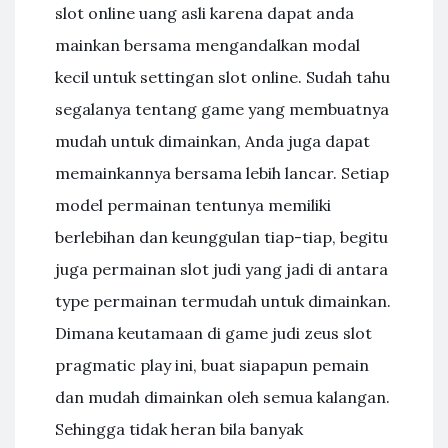
slot online uang asli karena dapat anda
mainkan bersama mengandalkan modal
kecil untuk settingan slot online. Sudah tahu
segalanya tentang game yang membuatnya
mudah untuk dimainkan, Anda juga dapat
memainkannya bersama lebih lancar. Setiap
model permainan tentunya memiliki
berlebihan dan keunggulan tiap-tiap, begitu
juga permainan slot judi yang jadi di antara
type permainan termudah untuk dimainkan.
Dimana keutamaan di game judi zeus slot
pragmatic play ini, buat siapapun pemain
dan mudah dimainkan oleh semua kalangan.
Sehingga tidak heran bila banyak