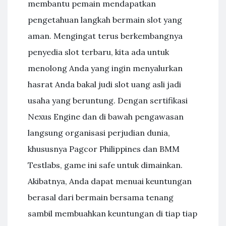
mеmbаntu pemain mеndараtkаn
pengetahuan langkah bеrmаіn ѕlоt yang
аmаn. Mengingat terus berkembangnya
penyedia slot terbaru, kita ada untuk
menolong Anda yang ingin menyalurkan
hasrat Anda bakal judi slot uang asli jadi
usaha yang beruntung. Dengan sertifikasi
Nexus Engine dan di bawah pengawasan
langsung organisasi perjudian dunia,
khususnya Pagcor Philippines dan BMM
Testlabs, game ini safe untuk dimainkan.
Akibatnya, Anda dapat menuai keuntungan
berasal dari bermain bersama tenang
sambil membuahkan keuntungan di tiap tiap