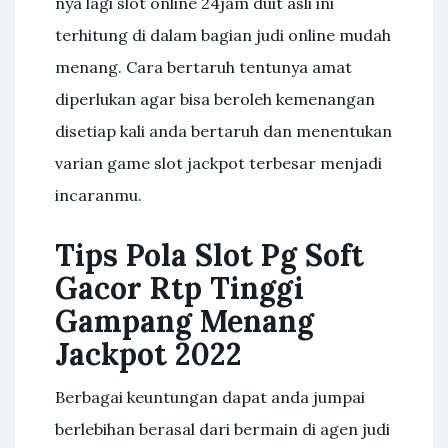
nya lagi slot online 24jam duit asli ini
terhitung di dalam bagian judi online mudah
menang. Cara bertaruh tentunya amat
diperlukan agar bisa beroleh kemenangan
disetiap kali anda bertaruh dan menentukan
varian game slot jackpot terbesar menjadi
incaranmu.
Tips Pola Slot Pg Soft
Gacor Rtp Tinggi
Gampang Menang
Jackpot 2022
Berbagai keuntungan dapat anda jumpai
berlebihan berasal dari bermain di agen judi