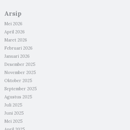
Arsip
Mei 2026
April 2026
Maret 2026
Februari 2026
Januari 2026
Desember 2025
November 2025
Oktober 2025
September 2025
Agustus 2025
Juli 2025
Juni 2025
Mei 2025
April 2025