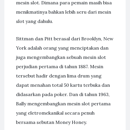
mesin slot. Dimana para pemain masih bisa
menikmatinya bahkan lebih seru dari mesin
slot yang dahulu.
Sittman dan Pitt berasal dari Brooklyn, New
York adalah orang yang menciptakan dan
juga mengembangkan sebuah mesin slot
perjudian pertama di tahun 1887. Mesin
tersebut hadir dengan lima drum yang
dapat menahan total 50 kartu terbuka dan
didasarkan pada poker. Dan di tahun 1963,
Bally mengembangkan mesin slot pertama
yang eletromekanikal secara penuh
bersama sebutan Money Honey.