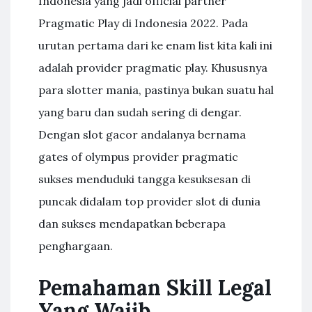
Indonesia yang jadi official partner
Pragmatic Play di Indonesia 2022. Pada
urutan pertama dari ke enam list kita kali ini
adalah provider pragmatic play. Khususnya
para slotter mania, pastinya bukan suatu hal
yang baru dan sudah sering di dengar.
Dengan slot gacor andalanya bernama
gates of olympus provider pragmatic
sukses menduduki tangga kesuksesan di
puncak didalam top provider slot di dunia
dan sukses mendapatkan beberapa
penghargaan.
Pemahaman Skill Legal
Yang Wajib