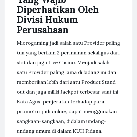
Diperhatikan Oleh
Divisi Hukum
Perusahaan
Microgaming jadi salah satu Provider paling
tua yang berikan 2 permainan sekaligus dari
slot dan juga Live Casino. Menjadi salah
satu Provider paling lama di bidang ini dan
memberikan lebih dari satu Product Stand
out dan juga miliki Jackpot terbesar saat ini.
Kata Agus, penjeratan terhadap para
promotor judi online, dapat menggunakan
sangkaan-sangkaan, didalam undang-
undang umum di dalam KUH Pidana.