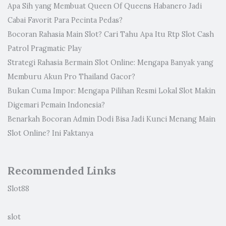
Apa Sih yang Membuat Queen Of Queens Habanero Jadi
Cabai Favorit Para Pecinta Pedas?
Bocoran Rahasia Main Slot? Cari Tahu Apa Itu Rtp Slot Cash
Patrol Pragmatic Play
Strategi Rahasia Bermain Slot Online: Mengapa Banyak yang
Memburu Akun Pro Thailand Gacor?
Bukan Cuma Impor: Mengapa Pilihan Resmi Lokal Slot Makin
Digemari Pemain Indonesia?
Benarkah Bocoran Admin Dodi Bisa Jadi Kunci Menang Main
Slot Online? Ini Faktanya
Recommended Links
Slot88
slot