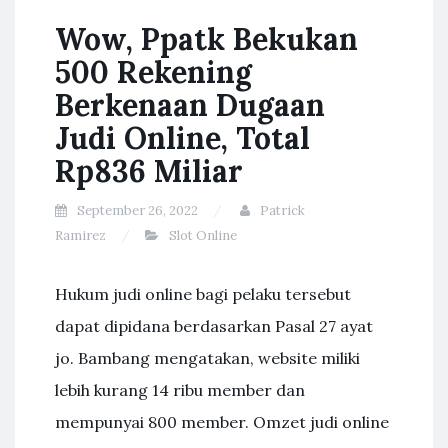
Wow, Ppatk Bekukan
500 Rekening
Berkenaan Dugaan
Judi Online, Total
Rp836 Miliar
September 26, 2022
Patrick
Ramirez
Slot Online
Hukum judi online bagi pelaku tersebut
dapat dipidana berdasarkan Pasal 27 ayat
jo. Bambang mengatakan, website miliki
lebih kurang 14 ribu member dan
mempunyai 800 member. Omzet judi online