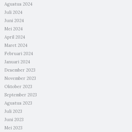
Agustus 2024
Juli 2024
Juni 2024
Mei 2024
April 2024
Maret 2024
Februari 2024
Januari 2024
Desember 2023
November 2023
Oktober 2023
September 2023
Agustus 2023
Juli 2023
Juni 2023
Mei 2023