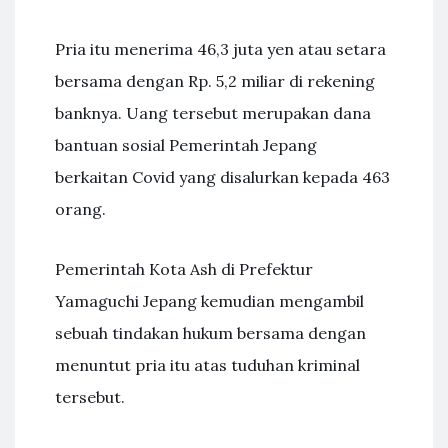
Pria itu menerima 46,3 juta yen atau setara
bersama dengan Rp. 5,2 miliar di rekening
banknya. Uang tersebut merupakan dana
bantuan sosial Pemerintah Jepang
berkaitan Covid yang disalurkan kepada 463
orang.
Pemerintah Kota Ash di Prefektur
Yamaguchi Jepang kemudian mengambil
sebuah tindakan hukum bersama dengan
menuntut pria itu atas tuduhan kriminal
tersebut.