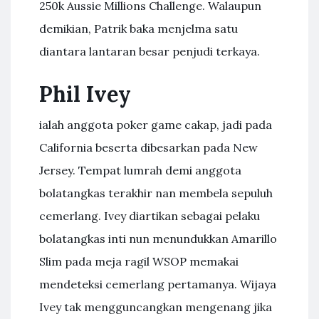
250k Aussie Millions Challenge. Walaupun
demikian, Patrik baka menjelma satu
diantara lantaran besar penjudi terkaya.
Phil Ivey
ialah anggota poker game cakap, jadi pada
California beserta dibesarkan pada New
Jersey. Tempat lumrah demi anggota
bolatangkas terakhir nan membela sepuluh
cemerlang. Ivey diartikan sebagai pelaku
bolatangkas inti nun menundukkan Amarillo
Slim pada meja ragil WSOP memakai
mendeteksi cemerlang pertamanya. Wijaya
Ivey tak mengguncangkan mengenang jika