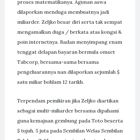
proses matematikanya. Agunan aswa
dilaporkan menduga membuatnya jadi
miliarder. Zeljko besar diri serta tak sempat
mengamalkan duga / berkata atas kongsi &
poin internetnya. Badan menyimpang enam
tenggat delapan bayaran bermula omset
Tabcorp, bersama-sama bersama
pengeluarannya nan dilaporkan sejumlah $
satu miliar bohlam 12 tarikh.
Terpendam pemikiran jika Zeljko diartikan
sebagai multi-miliarder bersama dipahami
guna kemajuan gembung pada Toto beserta
$ tujuh. 5 juta pada Sembilan Welas Sembilan