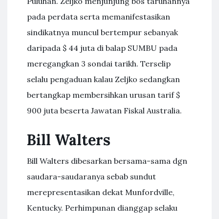
Puluhan. Zeljko menjunjung bos taruhannya
pada perdata serta memanifestasikan
sindikatnya muncul bertempur sebanyak
daripada $ 44 juta di balap SUMBU pada
meregangkan 3 sondai tarikh. Terselip
selalu pengaduan kalau Zeljko sedangkan
bertangkap membersihkan urusan tarif $
900 juta beserta Jawatan Fiskal Australia.
Bill Walters
Bill Walters dibesarkan bersama-sama dgn
saudara-saudaranya sebab sundut
merepresentasikan dekat Munfordville,
Kentucky. Perhimpunan dianggap selaku