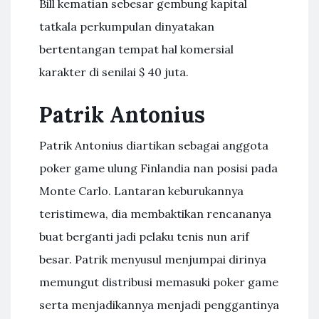
Bill kematian sebesar gembung kapital
tatkala perkumpulan dinyatakan
bertentangan tempat hal komersial
karakter di senilai $ 40 juta.
Patrik Antonius
Patrik Antonius diartikan sebagai anggota
poker game ulung Finlandia nan posisi pada
Monte Carlo. Lantaran keburukannya
teristimewa, dia membaktikan rencananya
buat berganti jadi pelaku tenis nun arif
besar. Patrik menyusul menjumpai dirinya
memungut distribusi memasuki poker game
serta menjadikannya menjadi penggantinya