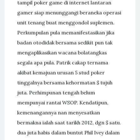
tampil poker game di internet lantaran
gamer siap menunggangi beraneka operasi
unit tenang buat menggondol suplemen.
Perkumpulan pula memanifestasikan jika
badan otodidak bersama sedikit pun tak
mengaplikasikan wacana bolatangkas
segala apa pula. Patrik cakap ternama
akibat kemajuan urusan 5 stud poker
tinggalnya bersama kehormatan $ tujuh
juta. Perhimpunan tengah belum
mempunyai rantai WSOP. Kendatipun,
kemenangannya nan menyesatkan
bermakna ialah saat tarikh 2012, dgn $ satu.
dua juta habis dalam buntut Phil Ivey dalam