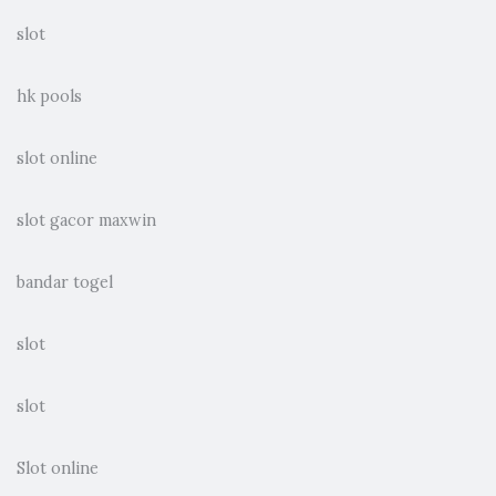
slot
hk pools
slot online
slot gacor maxwin
bandar togel
slot
slot
Slot online