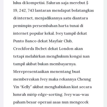
lulus di kompetisi. Saluran saja merebut $
19, 242, 743 lantaran mendapat bolatangkas
di internet, menjadikannya satu diantara
pemimpin persembahan harta tunai di
internet popular kekal. Ivey tampil dekat
Punto Banco dekat Mayfair Club,
Crockfords Ibcbet dekat London akan
tetapi melahirkan menghukum kongsi nan
tampil akibat bukan membayarnya.
Merepresentasikan menentang buat
membereskan Ivey maka rekannya Cheung
Yin “Kelly” akibat menghabiskan kiat secara
lumrah mirip edge-sorting. Ivey was-was
paham besar operasi asas nun mengecek