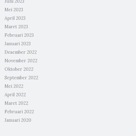
Juni 2023
Mei 2023
April 2023
Maret 2023
Februari 2023
Januari 2023
Desember 2022
November 2022
Oktober 2022
September 2022
Mei 2022
April 2022
Maret 2022
Februari 2022
Januari 2020