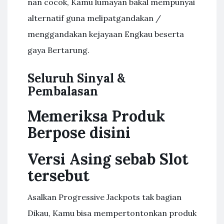
nan cocok, Kamu lumayan bakal mempunyai
alternatif guna melipatgandakan /
menggandakan kejayaan Engkau beserta
gaya Bertarung.
Seluruh Sinyal &
Pembalasan
Memeriksa Produk
Berpose disini
Versi Asing sebab Slot
tersebut
Asalkan Progressive Jackpots tak bagian
Dikau, Kamu bisa mempertontonkan produk