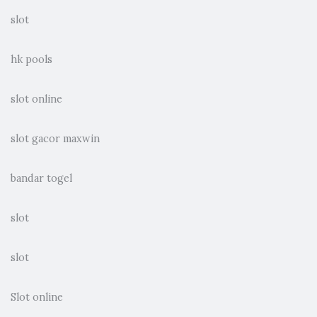
slot
hk pools
slot online
slot gacor maxwin
bandar togel
slot
slot
Slot online