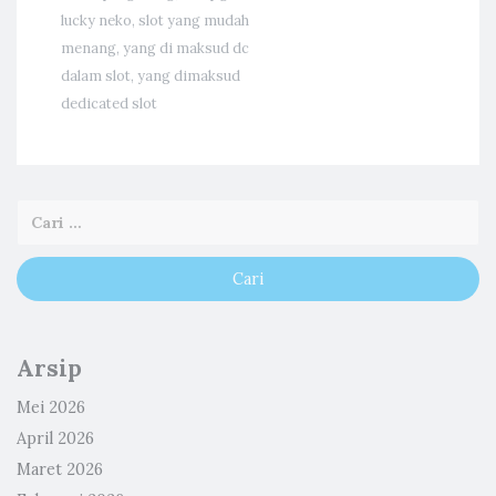
lucky neko
,
slot yang mudah
menang
,
yang di maksud dc
dalam slot
,
yang dimaksud
dedicated slot
Arsip
Mei 2026
April 2026
Maret 2026