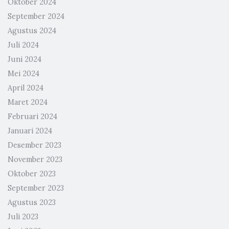
Oktober 2024
September 2024
Agustus 2024
Juli 2024
Juni 2024
Mei 2024
April 2024
Maret 2024
Februari 2024
Januari 2024
Desember 2023
November 2023
Oktober 2023
September 2023
Agustus 2023
Juli 2023