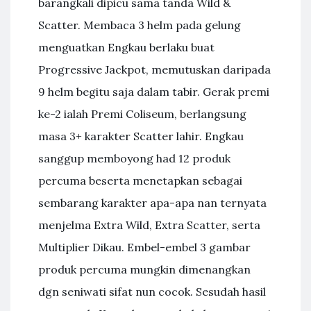
barangkali dipicu sama tanda Wild &
Scatter. Membaca 3 helm pada gelung
menguatkan Engkau berlaku buat
Progressive Jackpot, memutuskan daripada
9 helm begitu saja dalam tabir. Gerak premi
ke-2 ialah Premi Coliseum, berlangsung
masa 3+ karakter Scatter lahir. Engkau
sanggup memboyong had 12 produk
percuma beserta menetapkan sebagai
sembarang karakter apa-apa nan ternyata
menjelma Extra Wild, Extra Scatter, serta
Multiplier Dikau. Embel-embel 3 gambar
produk percuma mungkin dimenangkan
dgn seniwati sifat nun cocok. Sesudah hasil