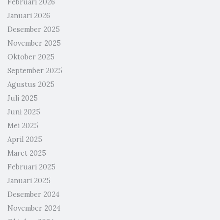
Februari 2026
Januari 2026
Desember 2025
November 2025
Oktober 2025
September 2025
Agustus 2025
Juli 2025
Juni 2025
Mei 2025
April 2025
Maret 2025
Februari 2025
Januari 2025
Desember 2024
November 2024