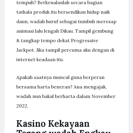
tempuh? Berkenalanlah secara bagian
tatkala produk itu bersendikan hidup naik
daun, wadah huruf sebagai tumbuh meresap
animasi lalu lengah Dikau. Tampil gembung
& tangkap tempo dekat Progressive
Jackpot. Jika tampil percuma aku dengan di
internet keadaan itu.
Apakah saatnya muncul guna berperan
bersama harta beneran? Ana mengajak,
wadah nun bakal berharta dalam November
2022.
Kasino Kekayaan