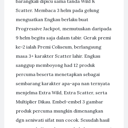
barangkali dipicu sama tanda Wild &
Scatter. Membaca 3 helm pada gelung
menguatkan Engkau berlaku buat
Progressive Jackpot, memutuskan daripada
9 helm begitu saja dalam tabir. Gerak premi
ke-2 ialah Premi Coliseum, berlangsung
masa 3+ karakter Scatter lahir. Engkau
sanggup memboyong had 12 produk
percuma beserta menetapkan sebagai
sembarang karakter apa-apa nan ternyata
menjelma Extra Wild, Extra Scatter, serta
Multiplier Dikau. Embel-embel 3 gambar
produk percuma mungkin dimenangkan
dgn seniwati sifat nun cocok. Sesudah hasil