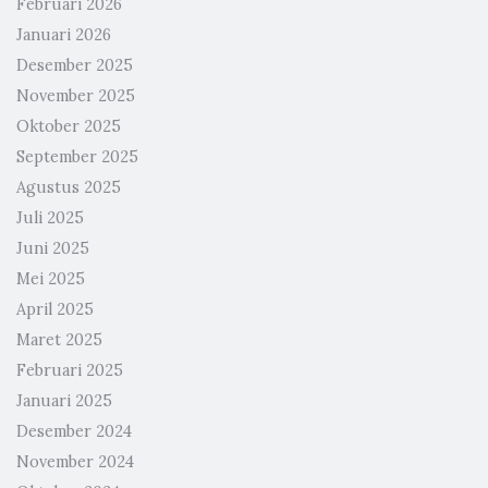
Februari 2026
Januari 2026
Desember 2025
November 2025
Oktober 2025
September 2025
Agustus 2025
Juli 2025
Juni 2025
Mei 2025
April 2025
Maret 2025
Februari 2025
Januari 2025
Desember 2024
November 2024