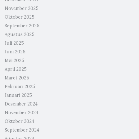
November 2025
Oktober 2025
September 2025
Agustus 2025
Juli 2025
Juni 2025
Mei 2025
April 2025
Maret 2025
Februari 2025
Januari 2025
Desember 2024
November 2024
Oktober 2024
September 2024
Agustus 2024