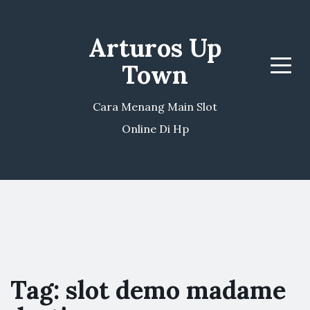
Arturos Up
Town
Menu
Cara Menang Main Slot
Online Di Hp
Tag:
slot demo madame