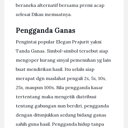
beraneka alternatif bersama premi acap
selesai Dikau memuatnya.
Pengganda Ganas
Pengintai popular Elegan Prajurit yakni
Tanda Ganas. Simbol-simbol tersebut siap
mengoper kurang sinyal pemenuhan yg lain
buat mendirikan hasil. Itu selalu siap
merapat dgn maslahat pengali 2x, 5x, 10x,
25x, maupun 100x. Bila pengganda kasar
tertentang maka mengetik distribusi
tentang gabungan nun berdiri, pengganda
dengan ditunjukkan sedang bidang ganas
sahih guna hasil. Pengganda hidup tanpa