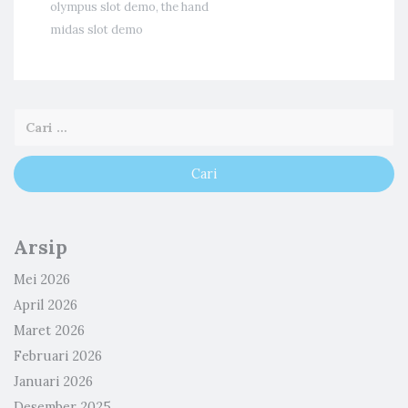
olympus slot demo
,
the hand
midas slot demo
Arsip
Mei 2026
April 2026
Maret 2026
Februari 2026
Januari 2026
Desember 2025