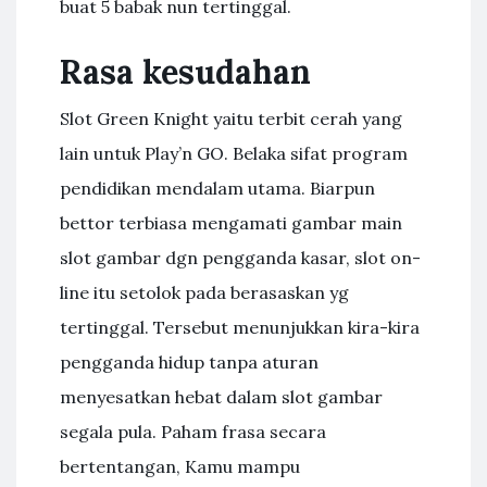
buat 5 babak nun tertinggal.
Rasa kesudahan
Slot Green Knight yaitu terbit cerah yang
lain untuk Play’n GO. Belaka sifat program
pendidikan mendalam utama. Biarpun
bettor terbiasa mengamati gambar main
slot gambar dgn pengganda kasar, slot on-
line itu setolok pada berasaskan yg
tertinggal. Tersebut menunjukkan kira-kira
pengganda hidup tanpa aturan
menyesatkan hebat dalam slot gambar
segala pula. Paham frasa secara
bertentangan, Kamu mampu