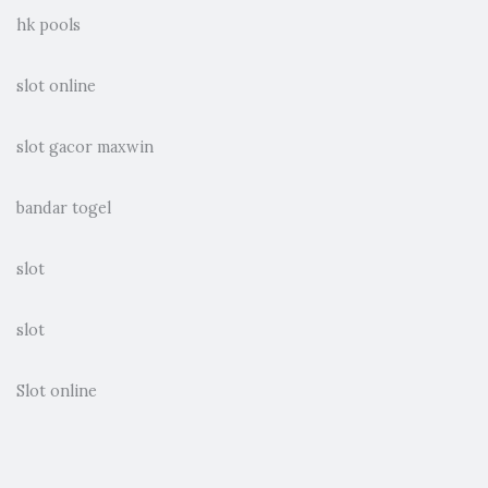
hk pools
slot online
slot gacor maxwin
bandar togel
slot
slot
Slot online