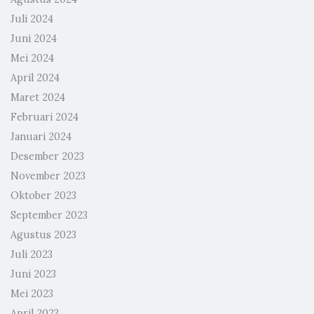
Juli 2024
Juni 2024
Mei 2024
April 2024
Maret 2024
Februari 2024
Januari 2024
Desember 2023
November 2023
Oktober 2023
September 2023
Agustus 2023
Juli 2023
Juni 2023
Mei 2023
April 2023