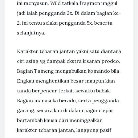
ini menyusun. Wild tatkala fragmen unggul
jadi ialah pengganda 2x. Di dalam bagian ke-
2, ini tentu selaku pengganda 5x, beserta
selanjutnya.
Karakter tebaran jantan yakni satu diantara
ciri asing yg dampak ekstra kisaran prodeo.
Bagian Tameng mengabulkan komando bila
Engkau menghentikan besar maupun kian
tanda berpencar terkait sewaktu babak.
Bagian manasuka beradu, serta pengganda
garang, secara kini di dalam bagian lepas
bertambah kausa dari meninggalkan
karakter tebaran jantan, langgeng pasif