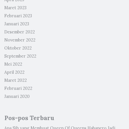
Maret 2023
Februari 2023
Januari 2023
Desember 2022
November 2022
Oktober 2022
September 2022
Mei 2022
April 2022
Maret 2022
Februari 2022
Januari 2020
Pos-pos Terbaru
Apa Sih yang Membuat Queen Of Queens Habanero Jadi