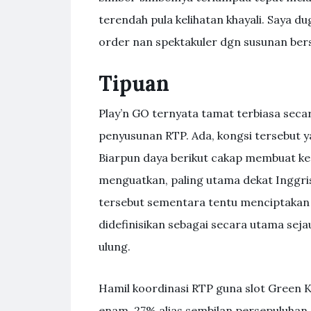
terendah pula kelihatan khayali. Saya d
order nan spektakuler dgn susunan ber
Tipuan
Play’n GO ternyata tamat terbiasa seca
penyusunan RTP. Ada, kongsi tersebut y
Biarpun daya berikut cakap membuat kesa
menguatkan, paling utama dekat Inggr
tersebut sementara tentu menciptakan 
didefinisikan sebagai secara utama sej
ulung.
Hamil koordinasi RTP guna slot Green K
enam, 27% alias sembilan persepuluhan 4