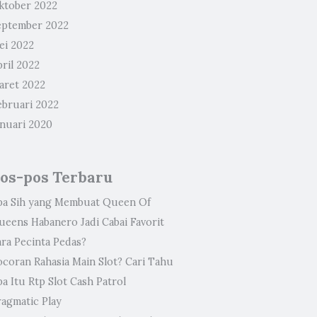
ktober 2022
eptember 2022
ei 2022
ril 2022
aret 2022
ebruari 2022
anuari 2020
os-pos Terbaru
pa Sih yang Membuat Queen Of
ueens Habanero Jadi Cabai Favorit
ara Pecinta Pedas?
ocoran Rahasia Main Slot? Cari Tahu
a Itu Rtp Slot Cash Patrol
ragmatic Play