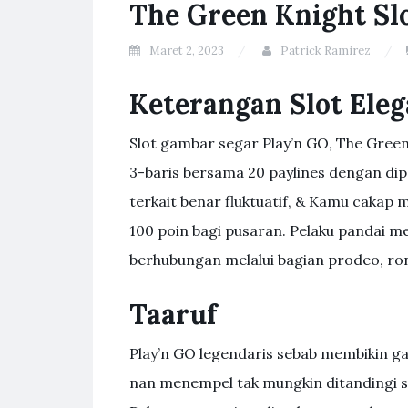
The Green Knight Sl
Maret 2, 2023
Patrick Ramirez
Keterangan Slot Ele
Slot gambar segar Play’n GO, The Gree
3-baris bersama 20 paylines dengan dip
terkait benar fluktuatif, & Kamu cakap 
100 poin bagi pusaran. Pelaku pandai m
berhubungan melalui bagian prodeo, r
Taaruf
Play’n GO legendaris sebab membikin g
nan menempel tak mungkin ditandingi s