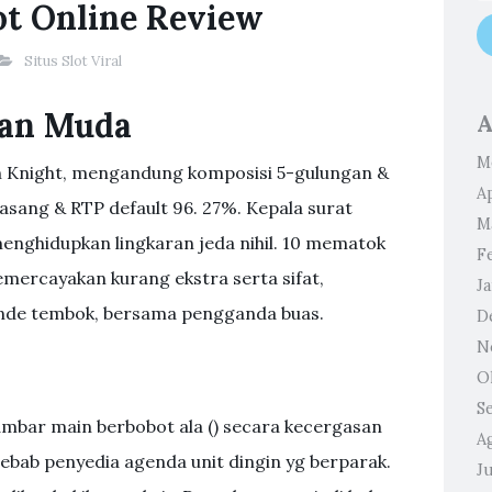
ot Online Review
Situs Slot Viral
gan Muda
A
M
n Knight, mengandung komposisi 5-gulungan &
Ap
asang & RTP default 96. 27%. Kepala surat
M
menghidupkan lingkaran jeda nihil. 10 mematok
F
emercayakan kurang ekstra serta sifat,
J
onde tembok, bersama pengganda buas.
D
N
O
S
ambar main berbobot ala () secara kecergasan
A
ebab penyedia agenda unit dingin yg berparak.
Ju