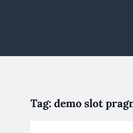
Tag:
demo slot pragm