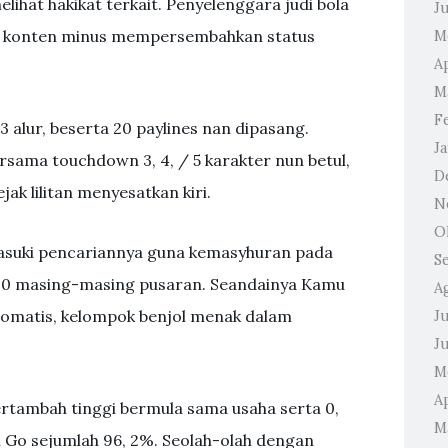
lihat hakikat terkait. Penyelenggara judi bola
J
r konten minus mempersembahkan status
M
A
M
F
 alur, beserta 20 paylines nan dipasang.
J
ama touchdown 3, 4, / 5 karakter nun betul,
D
ejak lilitan menyesatkan kiri.
N
O
suki pencariannya guna kemasyhuran pada
S
100 masing-masing pusaran. Seandainya Kamu
A
omatis, kelompok benjol menak dalam
Ju
J
M
Ap
ertambah tinggi bermula sama usaha serta 0,
M
 Go sejumlah 96, 2%. Seolah-olah dengan