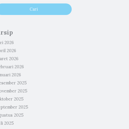
rsip
ei 2026
ril 2026
aret 2026
ebruari 2026
anuari 2026
esember 2025
ovember 2025
ktober 2025
eptember 2025
gustus 2025
li 2025