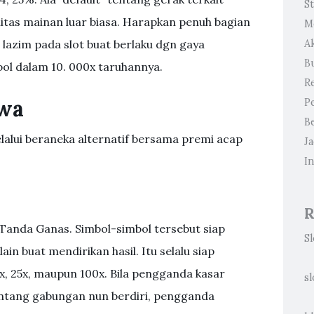
St
itas mainan luar biasa. Harapkan penuh bagian
M
 lazim pada slot buat berlaku dgn gaya
A
B
ol dalam 10. 000x taruhannya.
R
ewa
P
B
alui beraneka alternatif bersama premi acap
J
In
R
 Tanda Ganas. Simbol-simbol tersebut siap
S
n buat mendirikan hasil. Itu selalu siap
x, 25x, maupun 100x. Bila pengganda kasar
sl
entang gabungan nun berdiri, pengganda