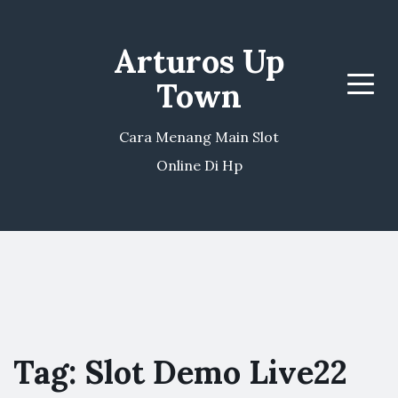
Arturos Up
Town
Menu
Cara Menang Main Slot
Online Di Hp
Tag:
Slot Demo Live22