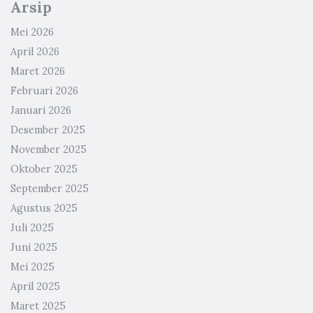
Arsip
Mei 2026
April 2026
Maret 2026
Februari 2026
Januari 2026
Desember 2025
November 2025
Oktober 2025
September 2025
Agustus 2025
Juli 2025
Juni 2025
Mei 2025
April 2025
Maret 2025