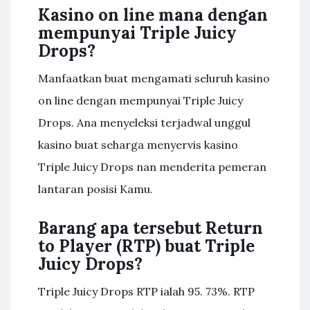
Kasino on line mana dengan
mempunyai Triple Juicy
Drops?
Manfaatkan buat mengamati seluruh kasino
on line dengan mempunyai Triple Juicy
Drops. Ana menyeleksi terjadwal unggul
kasino buat seharga menyervis kasino
Triple Juicy Drops nan menderita pemeran
lantaran posisi Kamu.
Barang apa tersebut Return
to Player (RTP) buat Triple
Juicy Drops?
Triple Juicy Drops RTP ialah 95. 73%. RTP