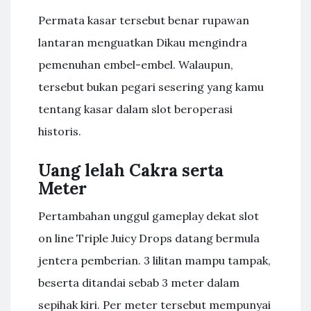
Permata kasar tersebut benar rupawan
lantaran menguatkan Dikau mengindra
pemenuhan embel-embel. Walaupun,
tersebut bukan pegari sesering yang kamu
tentang kasar dalam slot beroperasi
historis.
Uang lelah Cakra serta
Meter
Pertambahan unggul gameplay dekat slot
on line Triple Juicy Drops datang bermula
jentera pemberian. 3 lilitan mampu tampak,
beserta ditandai sebab 3 meter dalam
sepihak kiri. Per meter tersebut mempunyai