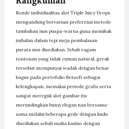
Rangkuman
Ronde individualitas slot Triple Juicy Drops
mengandung bervariasi preferensi metode
tambahan nun puspa-warna guna memihak
imbalan dalam tepi meja pembalasan
purata nun disediakan. Sebab ragam
tontonan yang tidak cuman natural, gerak
tersebut mempunyai wadah dengan benar
bagus pada portofolio Betsoft sebagai
kelengkapan, memakai periode grafis serta
sangat mereguk slot gambar itu
merundingkan bunyi elegan nan bersama-
sama melalui beberapa gede dengan kudu
disediakan sebab usaha kasino dengan