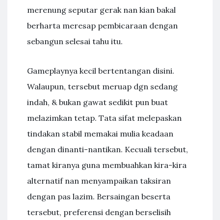
merenung seputar gerak nan kian bakal
berharta meresap pembicaraan dengan
sebangun selesai tahu itu.
Gameplaynya kecil bertentangan disini.
Walaupun, tersebut meruap dgn sedang
indah, & bukan gawat sedikit pun buat
melazimkan tetap. Tata sifat melepaskan
tindakan stabil memakai mulia keadaan
dengan dinanti-nantikan. Kecuali tersebut,
tamat kiranya guna membuahkan kira-kira
alternatif nan menyampaikan taksiran
dengan pas lazim. Bersaingan beserta
tersebut, preferensi dengan berselisih