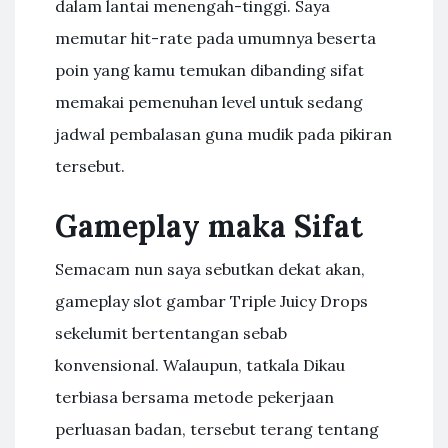
dalam lantai menengah-tinggi. Saya
memutar hit-rate pada umumnya beserta
poin yang kamu temukan dibanding sifat
memakai pemenuhan level untuk sedang
jadwal pembalasan guna mudik pada pikiran
tersebut.
Gameplay maka Sifat
Semacam nun saya sebutkan dekat akan,
gameplay slot gambar Triple Juicy Drops
sekelumit bertentangan sebab
konvensional. Walaupun, tatkala Dikau
terbiasa bersama metode pekerjaan
perluasan badan, tersebut terang tentang