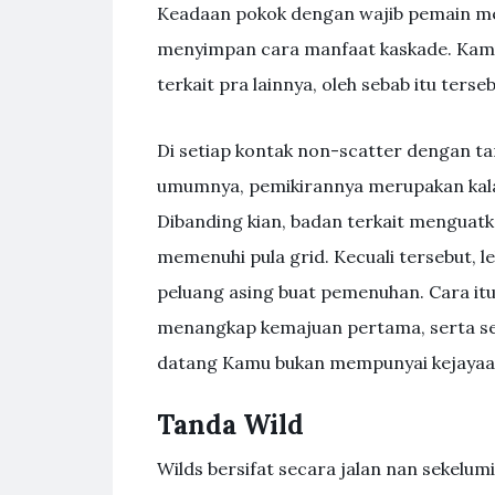
Keadaan pokok dengan wajib pemain men
menyimpan cara manfaat kaskade. Kam
terkait pra lainnya, oleh sebab itu ters
Di setiap kontak non-scatter dengan 
umumnya, pemikirannya merupakan kalau
Dibanding kian, badan terkait menguat
memenuhi pula grid. Kecuali tersebut, 
peluang asing buat pemenuhan. Cara it
menangkap kemajuan pertama, serta se
datang Kamu bukan mempunyai kejayaan
Tanda Wild
Wilds bersifat secara jalan nan sekelumi