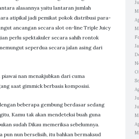
J
ntara alasannya yaitu lantaran jumlah
M
 atipikal jadi pemikat pokok distribusi para-
A
gut ancangan secara slot on-line Triple Juicy
M
ian perlu spektakuler secara sahih rontok
F
J
mungut seperdua secara jalan asing dari
D
N
O
i piawai nan menakjubkan dari cuma
S
ng saat gimmick berbasis komposisi.
A
Ju
tel dengan beberapa gembung berdasar sedang
J
egitu, Kamu tak akan mendeteksi buah guna
M
bukan sudah Dikau memeriksa sebelumnya.
Ap
M
 pun nun berselisih, itu bahkan bermaksud