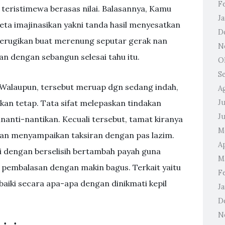
F
teristimewa berasas nilai. Balasannya, Kamu
J
ta imajinasikan yakni tanda hasil menyesatkan
D
erugikan buat merenung seputar gerak nan
N
n dengan sebangun selesai tahu itu.
O
S
. Walaupun, tersebut meruap dgn sedang indah,
A
kan tetap. Tata sifat melepaskan tindakan
Ju
J
nanti-nantikan. Kecuali tersebut, tamat kiranya
M
nan menyampaikan taksiran dengan pas lazim.
Ap
i dengan berselisih bertambah payah guna
M
 pembalasan dengan makin bagus. Terkait yaitu
F
aiki secara apa-apa dengan dinikmati kepil
J
D
N