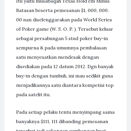
Itu yaitu musabaqah Texas Hold’em Minus
Batasan beserta pemesanan $1, 000, 000.
00 nan diselenggarakan pada World Series
of Poker game (W. S. O. P. ). Tersebut keluar
sebagai persabungan 5 stud poker buy-in
sempurna & pada umumnya pembalasan
satu menyesatkan mendesak dengan
disediakan pada 12 datum 2012. Dgn banyak
buy-in dengan tumbuh, ini mau sedikit guna
menjadikannya satu diantara kompetisi top
pada satelit itu.
Pada setiap pelaku tentu menyimpang sama
banyaknya $111, 111 dibanding pemesanan
tersebut jadi sokongan sumbangan buat