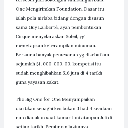
One Mengirimkan Foundation. Dasar itu
ialah pola nirlaba bidang dengan disusun
sama Guy Laliberté, ayah pembentukan
Cirque menyelaraskan Soleil, yg
menetapkan keterampilan minuman.
Bersama banyak pemesanan yg disebutkan
sejumlah $1, 000, 000. 00, kompetisi itu
sudah menghibahkan $16 juta di 4 tarikh
guna yayasan zakat.
The Big One for One Menyampaikan
diartikan sebagai kesibukan 3 had 4 keadaan
nun diadakan saat kamar Juni ataupun Juli di
setiap tarikh. Pemimpin lazimnya