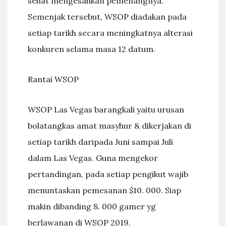
sehat mengesahkan pemenangnya.
Semenjak tersebut, WSOP diadakan pada
setiap tarikh secara meningkatnya alterasi
konkuren selama masa 12 datum.
Rantai WSOP
WSOP Las Vegas barangkali yaitu urusan
bolatangkas amat masyhur & dikerjakan di
setiap tarikh daripada Juni sampai Juli
dalam Las Vegas. Guna mengekor
pertandingan, pada setiap pengikut wajib
menuntaskan pemesanan $10. 000. Siap
makin dibanding 8. 000 gamer yg
berlawanan di WSOP 2019.