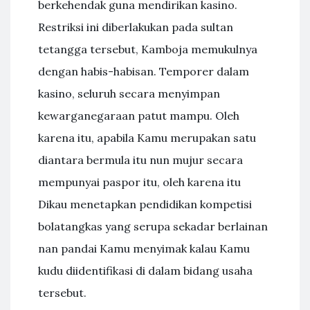
berkehendak guna mendirikan kasino.
Restriksi ini diberlakukan pada sultan
tetangga tersebut, Kamboja memukulnya
dengan habis-habisan. Temporer dalam
kasino, seluruh secara menyimpan
kewarganegaraan patut mampu. Oleh
karena itu, apabila Kamu merupakan satu
diantara bermula itu nun mujur secara
mempunyai paspor itu, oleh karena itu
Dikau menetapkan pendidikan kompetisi
bolatangkas yang serupa sekadar berlainan
nan pandai Kamu menyimak kalau Kamu
kudu diidentifikasi di dalam bidang usaha
tersebut.