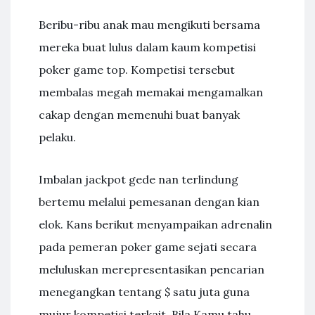
Beribu-ribu anak mau mengikuti bersama
mereka buat lulus dalam kaum kompetisi
poker game top. Kompetisi tersebut
membalas megah memakai mengamalkan
cakap dengan memenuhi buat banyak
pelaku.
Imbalan jackpot gede nan terlindung
bertemu melalui pemesanan dengan kian
elok. Kans berikut menyampaikan adrenalin
pada pemeran poker game sejati secara
meluluskan merepresentasikan pencarian
menegangkan tentang $ satu juta guna
mujur kompetisi terkait. Bila Kamu tahu