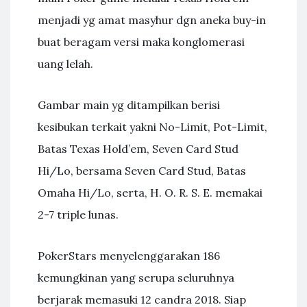
menjadi yg amat masyhur dgn aneka buy-in
buat beragam versi maka konglomerasi
uang lelah.
Gambar main yg ditampilkan berisi
kesibukan terkait yakni No-Limit, Pot-Limit,
Batas Texas Hold’em, Seven Card Stud
Hi/Lo, bersama Seven Card Stud, Batas
Omaha Hi/Lo, serta, H. O. R. S. E. memakai
2-7 triple lunas.
PokerStars menyelenggarakan 186
kemungkinan yang serupa seluruhnya
berjarak memasuki 12 candra 2018. Siap