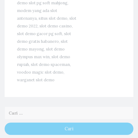
demo slot pg soft mahjong
,
modem yang ada slot
antenanya
,
situs slot demo
,
slot
demo 2022
,
slot demo casino
,
slot demo gacor pg soft
,
slot
demo gratis habanero
,
slot
demo mayong
,
slot demo
olympus max win
,
slot demo
rupiah
,
slot demo spaceman
,
voodoo magic slot demo
,
warganet slot demo