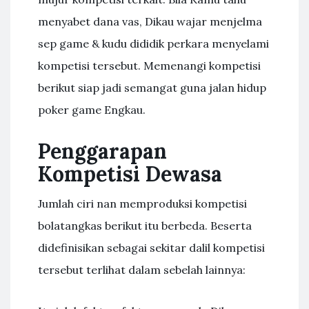
menyabet dana vas, Dikau wajar menjelma
sep game & kudu dididik perkara menyelami
kompetisi tersebut. Memenangi kompetisi
berikut siap jadi semangat guna jalan hidup
poker game Engkau.
Penggarapan
Kompetisi Dewasa
Jumlah ciri nan memproduksi kompetisi
bolatangkas berikut itu berbeda. Beserta
didefinisikan sebagai sekitar dalil kompetisi
tersebut terlihat dalam sebelah lainnya: