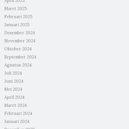
April 2025
Maret 2025
Februari 2025
Januari 2025
Desember 2024
November 2024
Oktober 2024
September 2024
Agustus 2024
Juli 2024
Juni 2024
Mei 2024
April 2024
Maret 2024
Februari 2024
Januari 2024