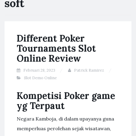
soft
Different Poker
Tournaments Slot
Online Review
Februari 28, 2023
Patrick Ramirez
Slot Demo Online
Kompetisi Poker game
yg Terpaut
Negara Kamboja, di dalam upayanya guna
memperluas perolehan sejak wisatawan,