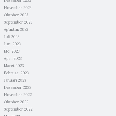
Desember 2023
November 2023
Oktober 2023
September 2023
Agustus 2023
Juli 2023
Juni 2023
Mei 2023
April 2023
Maret 2023
Februari 2023
Januari 2023
Desember 2022
November 2022
Oktober 2022
September 2022