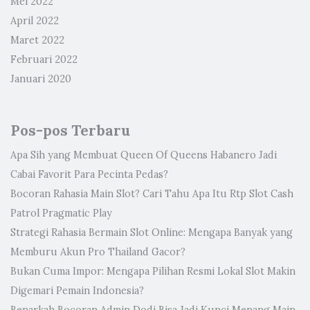
Mei 2022
April 2022
Maret 2022
Februari 2022
Januari 2020
Pos-pos Terbaru
Apa Sih yang Membuat Queen Of Queens Habanero Jadi
Cabai Favorit Para Pecinta Pedas?
Bocoran Rahasia Main Slot? Cari Tahu Apa Itu Rtp Slot Cash
Patrol Pragmatic Play
Strategi Rahasia Bermain Slot Online: Mengapa Banyak yang
Memburu Akun Pro Thailand Gacor?
Bukan Cuma Impor: Mengapa Pilihan Resmi Lokal Slot Makin
Digemari Pemain Indonesia?