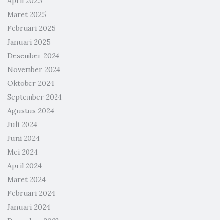
April 2025
Maret 2025
Februari 2025
Januari 2025
Desember 2024
November 2024
Oktober 2024
September 2024
Agustus 2024
Juli 2024
Juni 2024
Mei 2024
April 2024
Maret 2024
Februari 2024
Januari 2024