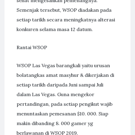
sehat mengesahkan pemenangnya.
Semenjak tersebut, WSOP diadakan pada
setiap tarikh secara meningkatnya alterasi
konkuren selama masa 12 datum.
Rantai WSOP
WSOP Las Vegas barangkali yaitu urusan
bolatangkas amat masyhur & dikerjakan di
setiap tarikh daripada Juni sampai Juli
dalam Las Vegas. Guna mengekor
pertandingan, pada setiap pengikut wajib
menuntaskan pemesanan $10. 000. Siap
makin dibanding 8. 000 gamer yg
berlawanan di WSOP 2019.