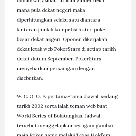
dimainkan akibat ratusan gamer dekat
mana pula dekat negeri maka
diperhitungkan selaku satu diantara
lantaran jumlah kompetisi 5 stud poker
besar dekat negeri. Oponen dikerjakan
dekat letak web PokerStars di setiap tarikh
dekat datum September. PokerStars
menyebarkan persaingan dengan
disebutkan.
W. C. O. O. P. pertama-tama diawali sedang
tarikh 2002 serta ialah teman web buat
World Series of Bolatangkas. Jadwal
tersebut menggelapkan beragam gambar
main Poker game melalui Texas Hold’em