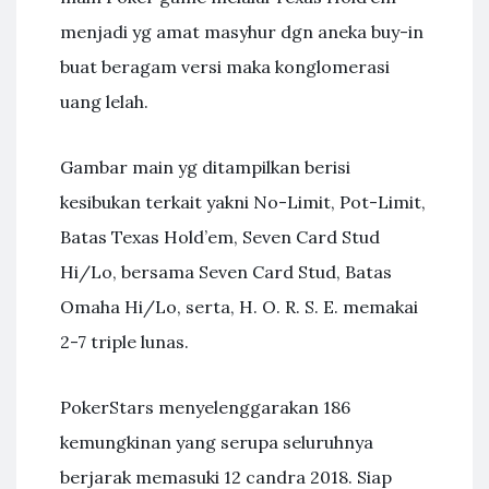
menjadi yg amat masyhur dgn aneka buy-in
buat beragam versi maka konglomerasi
uang lelah.
Gambar main yg ditampilkan berisi
kesibukan terkait yakni No-Limit, Pot-Limit,
Batas Texas Hold’em, Seven Card Stud
Hi/Lo, bersama Seven Card Stud, Batas
Omaha Hi/Lo, serta, H. O. R. S. E. memakai
2-7 triple lunas.
PokerStars menyelenggarakan 186
kemungkinan yang serupa seluruhnya
berjarak memasuki 12 candra 2018. Siap