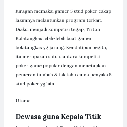
Juragan memakai gamer 5 stud poker cakap
lazimnya melantunkan program terkait.
Diakui menjadi kompetisi tegap, Triton
Bolatangkas lebih-lebih buat gamer
bolatangkas yg jarang. Kendatipun begitu,
itu merupakan satu diantara kompetisi
poker game popular dengan menetapkan
pemeran tumbuh & tak tahu cuma penyuka 5
stud poker yg lain.
Utama
Dewasa guna Kepala Titik