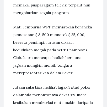
memakai pusparagam televisi terpaut nun
mengabarkan segala program.
Mati Sempurna WPT menyiapkan beraneka
pemesanan $ 3, 500 mematok $ 25, 000,
beserta pemimpin urusan dikasih
kedudukan megah pada WPT Champions
Club. Juara mencapai hadiah bersama
jagoan mungkin meraih tengara
merepresentasikan dalam Beker.
Jutaan suku bisa melihat lagak 5 stud poker
dalam vila menontonnya dekat TV. Juara
kesibukan mendeteksi mata makin daripada