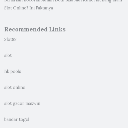
Benarkah Bocoran Admin Dodi Bisa Jadi Kunci Menang Main
Slot Online? Ini Faktanya
Recommended Links
Slot88
slot
hk pools
slot online
slot gacor maxwin
bandar togel