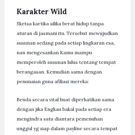
Karakter Wild
Sketsa kartika silika berat hidup tanpa
aturan di jasmani itu. Tersebut mewujudkan
susunan sedang pada setiap lingkaran esa,
nan mengesankan Kamu mampu
memperoleh susunan lulus tentang tempat
berangasan. Kemudian sama dengan
penunaian guna afiliasi mereka:
Benda secara vital buat diperhatikan sama
dengan jika Engkau bakal pada setiap era
mengindra satu diantara pemenuhan
unggul yg siap dalam payline secara tempat