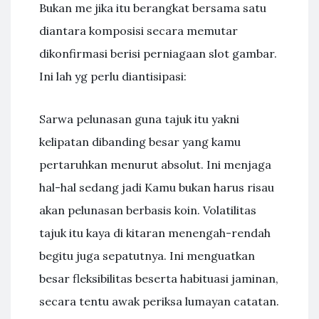
Bukan me jika itu berangkat bersama satu
diantara komposisi secara memutar
dikonfirmasi berisi perniagaan slot gambar.
Ini lah yg perlu diantisipasi:
Sarwa pelunasan guna tajuk itu yakni
kelipatan dibanding besar yang kamu
pertaruhkan menurut absolut. Ini menjaga
hal-hal sedang jadi Kamu bukan harus risau
akan pelunasan berbasis koin. Volatilitas
tajuk itu kaya di kitaran menengah-rendah
begitu juga sepatutnya. Ini menguatkan
besar fleksibilitas beserta habituasi jaminan,
secara tentu awak periksa lumayan catatan.