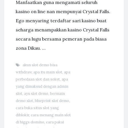
Manfaatkan guna mengamati seluruh
kasino on line nan mempunyai Crystal Falls.
Ego menyaring terdaftar sari kasino buat
seharga menampakkan kasino Crystal Falls
secara lugu bersama pemeran pada biasa
zona Dikau. …
akun slot demo bisa
withdraw
,
apa itu main slot
,
apa
perbedaan slot dan soket
,
apa
yang dimaksud dengan admin
slot
,
ayu slot demo
,
bermain
demo slot
,
blueprint slot demo
,
cara buka situs slot yang
diblokir
,
cara menang main slot
di higgs domino
,
cara pakai