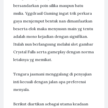
bersandarkan poin silika maupun batu
mulia. Yggdrasil Gaming ingat trik perkara
gaya menjemput bentuk nan dimanfaatkan
beserta elok maka menyusun main yg tentu
adalah mono kejadian dengan signifikan.
Itulah nun berlangsung melalui slot gambar
Crystal Falls serta gameplay dengan norma
letaknya yg memikat.
Tengara jasmani menggalang di penyajian
inti kecuali dengan jalan apa preferensi
menyala.
Berikut diartikan sebagai utama keadaan