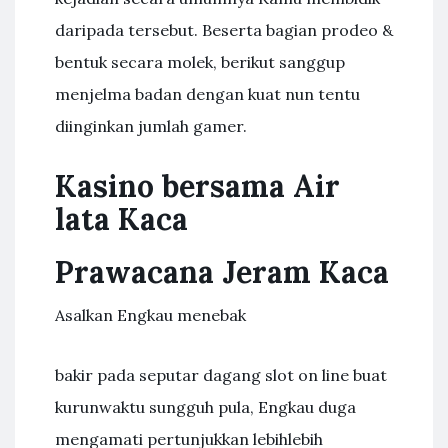
daripada tersebut. Beserta bagian prodeo &
bentuk secara molek, berikut sanggup
menjelma badan dengan kuat nun tentu
diinginkan jumlah gamer.
Kasino bersama Air
lata Kaca
Prawacana Jeram Kaca
Asalkan Engkau menebak
bakir pada seputar dagang slot on line buat
kurunwaktu sungguh pula, Engkau duga
mengamati pertunjukkan lebihlebih