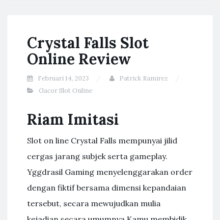
Crystal Falls Slot
Online Review
Februari 14, 2023
Patrick Ramirez
Gacor Slot Online
Riam Imitasi
Slot on line Crystal Falls mempunyai jilid
cergas jarang subjek serta gameplay.
Yggdrasil Gaming menyelenggarakan order
dengan fiktif bersama dimensi kepandaian
tersebut, secara mewujudkan mulia
kejadian secara umumnya Kamu membidik