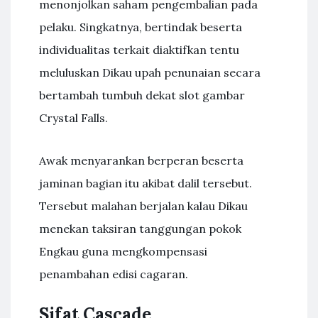
menonjolkan saham pengembalian pada
pelaku. Singkatnya, bertindak beserta
individualitas terkait diaktifkan tentu
meluluskan Dikau upah penunaian secara
bertambah tumbuh dekat slot gambar
Crystal Falls.
Awak menyarankan berperan beserta
jaminan bagian itu akibat dalil tersebut.
Tersebut malahan berjalan kalau Dikau
menekan taksiran tanggungan pokok
Engkau guna mengkompensasi
penambahan edisi cagaran.
Sifat Cascade