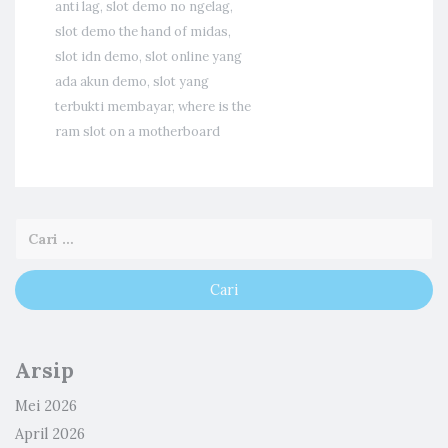
anti lag
,
slot demo no ngelag
,
slot demo the hand of midas
,
slot idn demo
,
slot online yang
ada akun demo
,
slot yang
terbukti membayar
,
where is the
ram slot on a motherboard
Arsip
Mei 2026
April 2026