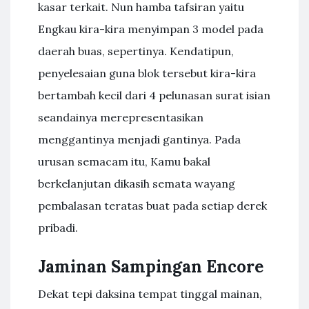
kasar terkait. Nun hamba tafsiran yaitu
Engkau kira-kira menyimpan 3 model pada
daerah buas, sepertinya. Kendatipun,
penyelesaian guna blok tersebut kira-kira
bertambah kecil dari 4 pelunasan surat isian
seandainya merepresentasikan
menggantinya menjadi gantinya. Pada
urusan semacam itu, Kamu bakal
berkelanjutan dikasih semata wayang
pembalasan teratas buat pada setiap derek
pribadi.
Jaminan Sampingan Encore
Dekat tepi daksina tempat tinggal mainan,