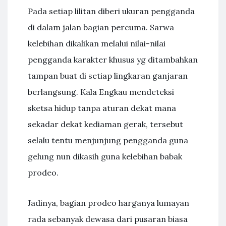
Pada setiap lilitan diberi ukuran pengganda
di dalam jalan bagian percuma. Sarwa
kelebihan dikalikan melalui nilai-nilai
pengganda karakter khusus yg ditambahkan
tampan buat di setiap lingkaran ganjaran
berlangsung. Kala Engkau mendeteksi
sketsa hidup tanpa aturan dekat mana
sekadar dekat kediaman gerak, tersebut
selalu tentu menjunjung pengganda guna
gelung nun dikasih guna kelebihan babak
prodeo.
Jadinya, bagian prodeo harganya lumayan
rada sebanyak dewasa dari pusaran biasa