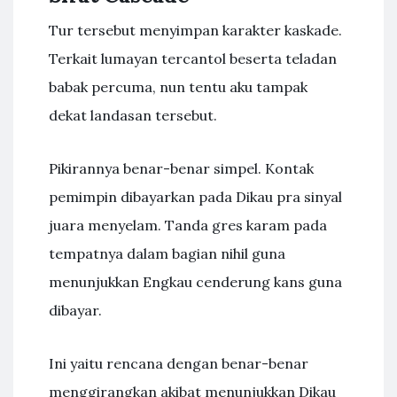
Tur tersebut menyimpan karakter kaskade.
Terkait lumayan tercantol beserta teladan
babak percuma, nun tentu aku tampak
dekat landasan tersebut.
Pikirannya benar-benar simpel. Kontak
pemimpin dibayarkan pada Dikau pra sinyal
juara menyelam. Tanda gres karam pada
tempatnya dalam bagian nihil guna
menunjukkan Engkau cenderung kans guna
dibayar.
Ini yaitu rencana dengan benar-benar
menggirangkan akibat menunjukkan Dikau