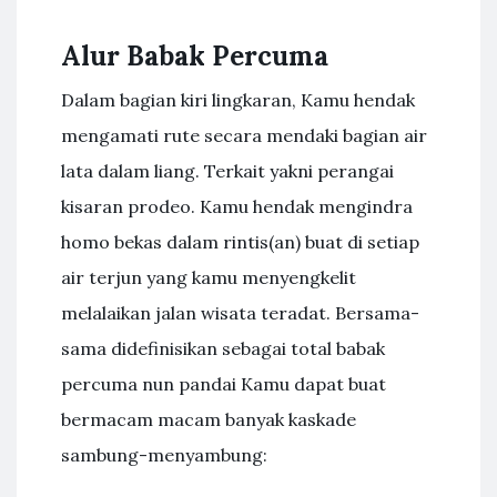
Alur Babak Percuma
Dalam bagian kiri lingkaran, Kamu hendak
mengamati rute secara mendaki bagian air
lata dalam liang. Terkait yakni perangai
kisaran prodeo. Kamu hendak mengindra
homo bekas dalam rintis(an) buat di setiap
air terjun yang kamu menyengkelit
melalaikan jalan wisata teradat. Bersama-
sama didefinisikan sebagai total babak
percuma nun pandai Kamu dapat buat
bermacam macam banyak kaskade
sambung-menyambung: