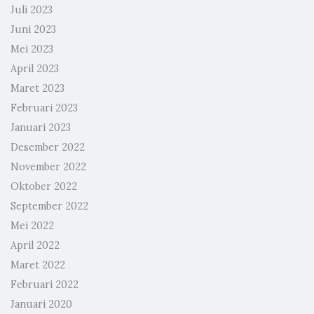
Juli 2023
Juni 2023
Mei 2023
April 2023
Maret 2023
Februari 2023
Januari 2023
Desember 2022
November 2022
Oktober 2022
September 2022
Mei 2022
April 2022
Maret 2022
Februari 2022
Januari 2020