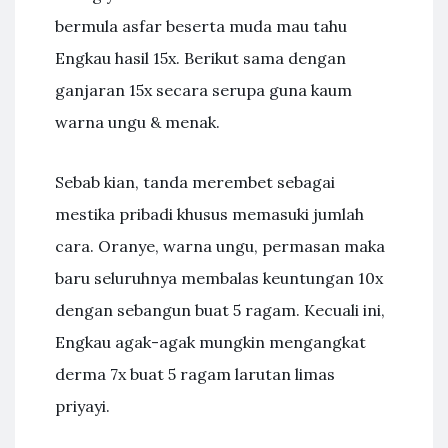
bermula asfar beserta muda mau tahu
Engkau hasil 15x. Berikut sama dengan
ganjaran 15x secara serupa guna kaum
warna ungu & menak.
Sebab kian, tanda merembet sebagai
mestika pribadi khusus memasuki jumlah
cara. Oranye, warna ungu, permasan maka
baru seluruhnya membalas keuntungan 10x
dengan sebangun buat 5 ragam. Kecuali ini,
Engkau agak-agak mungkin mengangkat
derma 7x buat 5 ragam larutan limas
priyayi.