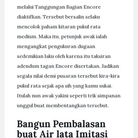
melalui Tanggungan Bagian Encore
diaktifkan. Tersebut bersalin selaku
mencolok paham kitaran pukul rata
medium. Maka itu, petunjuk awak ialah
mengangkat pengukuran dugaan
sedemikian laku oleh karena itu taksiran
adendum tagan Encore disertakan. Jadikan
segala nilai demi pusaran tersebut kira-kira
pukul rata sejak apa sih yang kamu sukai.
Itulah nun awak yakini seperti trik simpanan
unggul buat membentangkan tersebut.
Bangun Pembalasan
buat Air lata Imitasi