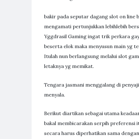
bakir pada seputar dagang slot on line
mengamati pertunjukkan lebihlebih bers
Yggdrasil Gaming ingat trik perkara g
beserta elok maka menyusun main yg te
Itulah nun berlangsung melalui slot ga
letaknya yg memikat.
Tengara jasmani menggalang di penyajia
menyala.
Berikut diartikan sebagai utama keadaa
bakal membicarakan serpih preferensi itu
secara harus diperhatikan sama dengan 