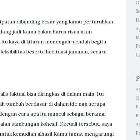
O
S
M
elipatan dibanding besar yang kamu pertaruhkan
Ap
edang jadi Kamu bukan harus risau akan
M
uk itu kaya di kitaran menengah-rendah begitu
F
eksibilitas beserta habituasi jaminan, secara
J
P
A
lls faktual bisa diringkas di dalam main. Itu
Q
lah tumbuh berdasar di dalam ide nan serupa
P
a dengan cara apa itu muncul sebagai beramai-
B
ian sambungan kohesif. Kecuali tersebut, saya
Ap
P
ntuk kemudian alhasil Kamu tamat mengarungi