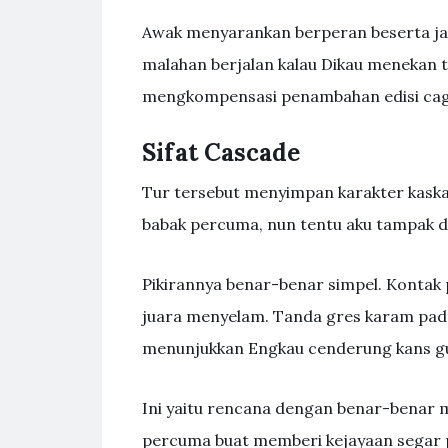
Awak menyarankan berperan beserta jami
malahan berjalan kalau Dikau menekan 
mengkompensasi penambahan edisi cag
Sifat Cascade
Tur tersebut menyimpan karakter kaskad
babak percuma, nun tentu aku tampak d
Pikirannya benar-benar simpel. Kontak 
juara menyelam. Tanda gres karam pada
menunjukkan Engkau cenderung kans gu
Ini yaitu rencana dengan benar-benar 
percuma buat memberi kejayaan segar 