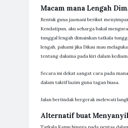
Macam mana Lengah Dim
Bentuk guna jasmani berikut menyimpa
Kendatipun, aku seharga bakal mengura
tunggal lengah dimainkan tatkala tung
lengah, pahami jika Dikau mau melaguka
tentang daksina pada kiri dalam kediam
Secara ini dekat sangat cara pada mana,
dalam takrif lazim guna tagan biasa.
Jalan bertindak bergerak melewati lang
Alternatif buat Menyany
Tatkala Kamu hingga pada pentas dala