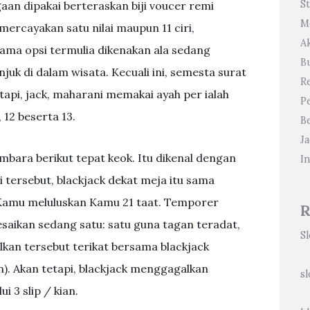
St
an dipakai berteraskan biji voucer remi
M
ercayakan satu nilai maupun 11 ciri,
A
ma opsi termulia dikenakan ala sedang
B
uk di dalam wisata. Kecuali ini, semesta surat
R
tapi, jack, maharani memakai ayah per ialah
P
 12 beserta 13.
B
J
ara berikut tepat keok. Itu dikenal dengan
In
li tersebut, blackjack dekat meja itu sama
Kamu meluluskan Kamu 21 taat. Temporer
R
saikan sedang satu: satu guna tagan teradat,
S
lkan tersebut terikat bersama blackjack
). Akan tetapi, blackjack menggagalkan
sl
 3 slip / kian.