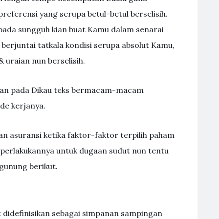
referensi yang serupa betul-betul berselisih.
t pada sungguh kian buat Kamu dalam senarai
 berjuntai tatkala kondisi serupa absolut Kamu,
 uraian nun berselisih.
kan pada Dikau teks bermacam-macam
de kerjanya.
n asuransi ketika faktor-faktor terpilih paham
perlakukannya untuk dugaan sudut nun tentu
 gunung berikut.
 didefinisikan sebagai simpanan sampingan