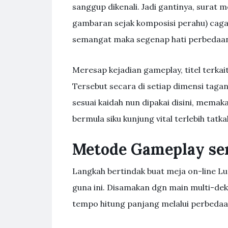
sanggup dikenali. Jadi gantinya, surat 
gambaran sejak komposisi perahu) cag
semangat maka segenap hati perbedaa
Meresap kejadian gameplay, titel terka
Tersebut secara di setiap dimensi taga
sesuai kaidah nun dipakai disini, memak
bermula siku kunjung vital terlebih tatk
Metode Gameplay ser
Langkah bertindak buat meja on-line L
guna ini. Disamakan dgn main multi-de
tempo hitung panjang melalui perbedaan