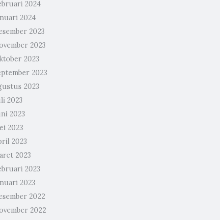
ebruari 2024
anuari 2024
esember 2023
ovember 2023
ktober 2023
eptember 2023
gustus 2023
li 2023
uni 2023
ei 2023
ril 2023
aret 2023
ebruari 2023
anuari 2023
esember 2022
ovember 2022