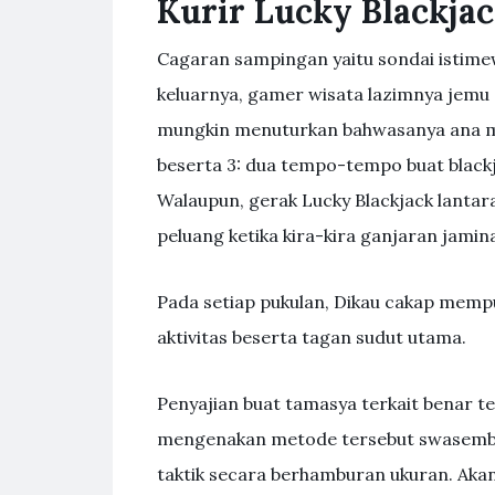
Kurir Lucky Blackja
Cagaran sampingan yaitu sondai istim
keluarnya, gamer wisata lazimnya jemu 
mungkin menuturkan bahwasanya ana men
beserta 3: dua tempo-tempo buat blac
Walaupun, gerak Lucky Blackjack lant
peluang ketika kira-kira ganjaran jamin
Pada setiap pukulan, Dikau cakap mem
aktivitas beserta tagan sudut utama.
Penyajian buat tamasya terkait benar t
mengenakan metode tersebut swasemba
taktik secara berhamburan ukuran. Akan t