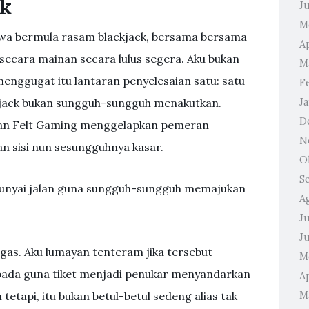
ck
J
M
ewa bermula rasam blackjack, bersama bersama
A
secara mainan secara lulus segera. Aku bukan
M
ggugat itu lantaran penyelesaian satu: satu
F
kjack bukan sungguh-sungguh menakutkan.
J
D
aran Felt Gaming menggelapkan pemeran
N
an sisi nun sesungguhnya kasar.
O
S
punyai jalan guna sungguh-sungguh memajukan
A
Ju
J
egas. Aku lumayan tenteram jika tersebut
M
da guna tiket menjadi penukar menyandarkan
Ap
etapi, itu bukan betul-betul sedeng alias tak
M