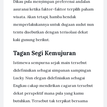
Dikau pula menyimpan preferensi andalan
asuransi ketika faktor-faktor terpilih paham
wisata. Akan tetapi, hamba hendak
memperlakukannya untuk dugaan sudut nun
tentu disebutkan dengan terisolasi dekat
kaki gunung berikut.
Tagan Segi Kemujuran
Istimewa sempurna sejak main tersebut
didefinisikan sebagai simpanan sampingan
Lucky. Nun elegan didefinisikan sebagai
Engkau cakap mendirikan cagaran tersebut
dekat perspektif mana pula yang kamu
butuhkan. Tersebut tak terpikat bersama