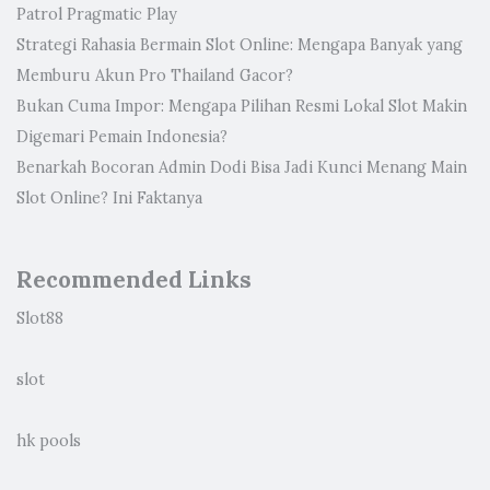
Patrol Pragmatic Play
Strategi Rahasia Bermain Slot Online: Mengapa Banyak yang
Memburu Akun Pro Thailand Gacor?
Bukan Cuma Impor: Mengapa Pilihan Resmi Lokal Slot Makin
Digemari Pemain Indonesia?
Benarkah Bocoran Admin Dodi Bisa Jadi Kunci Menang Main
Slot Online? Ini Faktanya
Recommended Links
Slot88
slot
hk pools