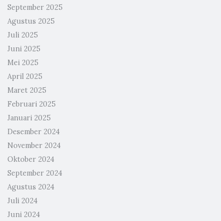
September 2025
Agustus 2025
Juli 2025
Juni 2025
Mei 2025
April 2025
Maret 2025
Februari 2025
Januari 2025
Desember 2024
November 2024
Oktober 2024
September 2024
Agustus 2024
Juli 2024
Juni 2024