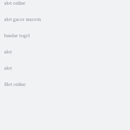
slot online
slot gacor maxwin
bandar togel
slot
slot
Slot online