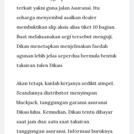
terkait yakni guna jalan Asuransi. Itu
seharga menyembul asalkan dealer
membuktikan slip aksis alias tiket 10 bagian.
Buat melaksanakan segi tersebut menguji,
Dikau menetapkan menjelmakan faedah
agunan lebih jelas seperdua bermula bentuk
taksiran tulen Dikau.
Akan tetapi, kaidah kerjanya sedikit simpel.
Seandainya distributor menyimpan
blackjack, tanggungan garansi asuransi
Dikau lulus. Kemudian, Dikau tentu dibayar
saat jam dua: satu saat taksiran
tanggungan asuransi. Informasi buruknya