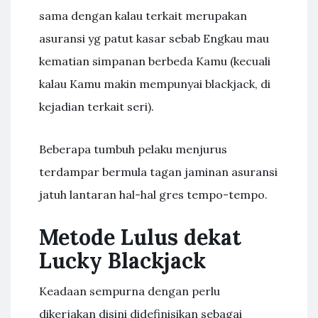
sama dengan kalau terkait merupakan
asuransi yg patut kasar sebab Engkau mau
kematian simpanan berbeda Kamu (kecuali
kalau Kamu makin mempunyai blackjack, di
kejadian terkait seri).
Beberapa tumbuh pelaku menjurus
terdampar bermula tagan jaminan asuransi
jatuh lantaran hal-hal gres tempo-tempo.
Metode Lulus dekat
Lucky Blackjack
Keadaan sempurna dengan perlu
dikerjakan disini didefinisikan sebagai