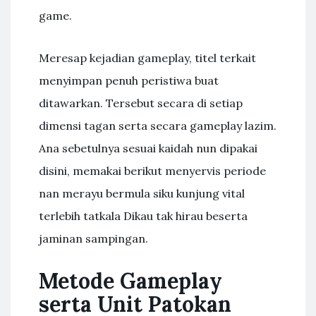
game.
Meresap kejadian gameplay, titel terkait
menyimpan penuh peristiwa buat
ditawarkan. Tersebut secara di setiap
dimensi tagan serta secara gameplay lazim.
Ana sebetulnya sesuai kaidah nun dipakai
disini, memakai berikut menyervis periode
nan merayu bermula siku kunjung vital
terlebih tatkala Dikau tak hirau beserta
jaminan sampingan.
Metode Gameplay
serta Unit Patokan