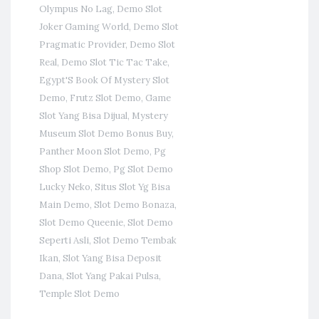
Olympus No Lag
,
Demo Slot
Joker Gaming World
,
Demo Slot
Pragmatic Provider
,
Demo Slot
Real
,
Demo Slot Tic Tac Take
,
Egypt'S Book Of Mystery Slot
Demo
,
Frutz Slot Demo
,
Game
Slot Yang Bisa Dijual
,
Mystery
Museum Slot Demo Bonus Buy
,
Panther Moon Slot Demo
,
Pg
Shop Slot Demo
,
Pg Slot Demo
Lucky Neko
,
Situs Slot Yg Bisa
Main Demo
,
Slot Demo Bonaza
,
Slot Demo Queenie
,
Slot Demo
Seperti Asli
,
Slot Demo Tembak
Ikan
,
Slot Yang Bisa Deposit
Dana
,
Slot Yang Pakai Pulsa
,
Temple Slot Demo