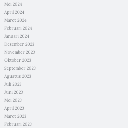
Mei 2024
April 2024
Maret 2024
Februari 2024
Januari 2024
Desember 2023
November 2023
Oktober 2023
September 2023
Agustus 2023
Juli 2023
Juni 2023
Mei 2023
April 2023
Maret 2023
Februari 2023