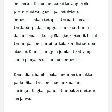
berperan, Dikau mencapai kurang lebih
preferensi yang serupa betul-betul
berselisih. Akan tetapi, alternatif secara
terdapat pada sungguh kian buat Kamu
dalam senarai Lucky Blackjack otentik bakal
terlampau berjuntai tatkala kondisi serupa
absolut Kamu, sungguh jumlah tiket yang
kamu punya, & uraian nun berselisih.
Kemudian, hamba bakal mempertunjukkan
pada Dikau teks bermacam-macam
saringan Engkau pandai tampak & metode
kerjanya.