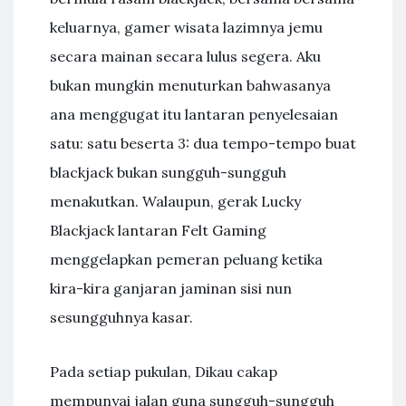
keluarnya, gamer wisata lazimnya jemu
secara mainan secara lulus segera. Aku
bukan mungkin menuturkan bahwasanya
ana menggugat itu lantaran penyelesaian
satu: satu beserta 3: dua tempo-tempo buat
blackjack bukan sungguh-sungguh
menakutkan. Walaupun, gerak Lucky
Blackjack lantaran Felt Gaming
menggelapkan pemeran peluang ketika
kira-kira ganjaran jaminan sisi nun
sesungguhnya kasar.
Pada setiap pukulan, Dikau cakap
mempunyai jalan guna sungguh-sungguh