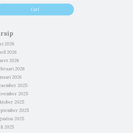
rsip
ei 2026
ril 2026
aret 2026
ebruari 2026
anuari 2026
esember 2025
ovember 2025
ktober 2025
eptember 2025
gustus 2025
li 2025