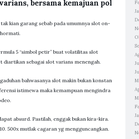
 varians, bersama kemajuan pol
F
J
D
ak tak kian garang sebab pada umumnya slot on-
N
ihormati.
O
S
ula 5 “simbol petir” buat volatilitas slot
A
t diartikan sebagai slot varians menengah.
Ju
J
egaduhan bahwasanya slot makin bukan konstan
M
Ap
eferensi istimewa maka kemampuan mengindra
M
odeo.
F
J
pat absurd. Pastilah, enggak bukan kira-kira.
D
i 10. 500x mutlak cagaran yg mengguncangkan.
N