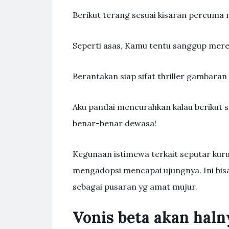
Berikut terang sesuai kisaran percuma 
Seperti asas, Kamu tentu sanggup mere
Berantakan siap sifat thriller gambaran 
Aku pandai mencurahkan kalau berikut s
benar-benar dewasa!
Kegunaan istimewa terkait seputar ku
mengadopsi mencapai ujungnya. Ini bi
sebagai pusaran yg amat mujur.
Vonis beta akan haln