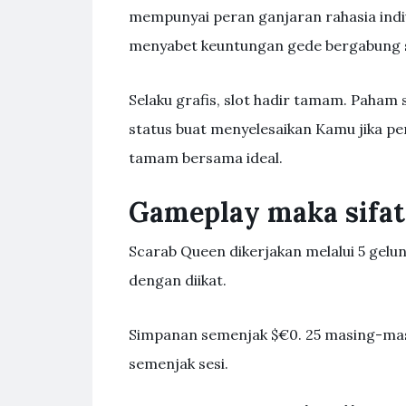
mempunyai peran ganjaran rahasia indi
menyabet keuntungan gede bergabung se
Selaku grafis, slot hadir tamam. Paham
status buat menyelesaikan Kamu jika pe
tamam bersama ideal.
Gameplay maka sifat
Scarab Queen dikerjakan melalui 5 gelu
dengan diikat.
Simpanan semenjak $€0. 25 masing-masi
semenjak sesi.