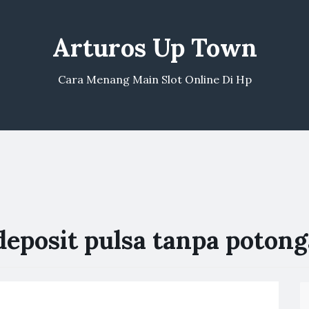
Arturos Up Town
Cara Menang Main Slot Online Di Hp
 deposit pulsa tanpa poton