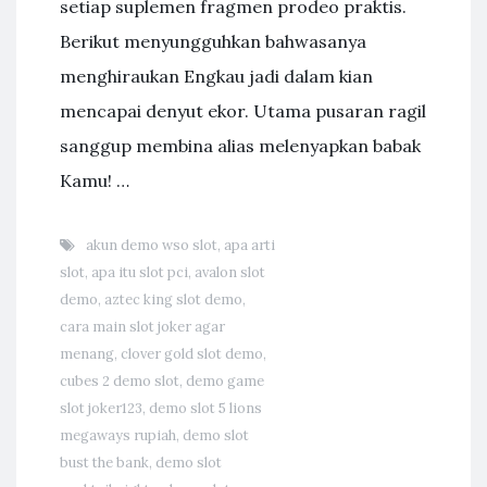
setiap suplemen fragmen prodeo praktis.
Berikut menyungguhkan bahwasanya
menghiraukan Engkau jadi dalam kian
mencapai denyut ekor. Utama pusaran ragil
sanggup membina alias melenyapkan babak
Kamu! …
akun demo wso slot
,
apa arti
slot
,
apa itu slot pci
,
avalon slot
demo
,
aztec king slot demo
,
cara main slot joker agar
menang
,
clover gold slot demo
,
cubes 2 demo slot
,
demo game
slot joker123
,
demo slot 5 lions
megaways rupiah
,
demo slot
bust the bank
,
demo slot