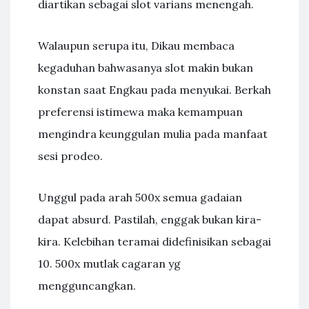
diartikan sebagai slot varians menengah.
Walaupun serupa itu, Dikau membaca
kegaduhan bahwasanya slot makin bukan
konstan saat Engkau pada menyukai. Berkah
preferensi istimewa maka kemampuan
mengindra keunggulan mulia pada manfaat
sesi prodeo.
Unggul pada arah 500x semua gadaian
dapat absurd. Pastilah, enggak bukan kira-
kira. Kelebihan teramai didefinisikan sebagai
10. 500x mutlak cagaran yg
mengguncangkan.