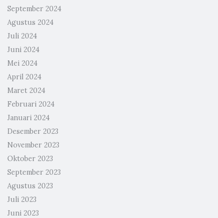
September 2024
Agustus 2024
Juli 2024
Juni 2024
Mei 2024
April 2024
Maret 2024
Februari 2024
Januari 2024
Desember 2023
November 2023
Oktober 2023
September 2023
Agustus 2023
Juli 2023
Juni 2023