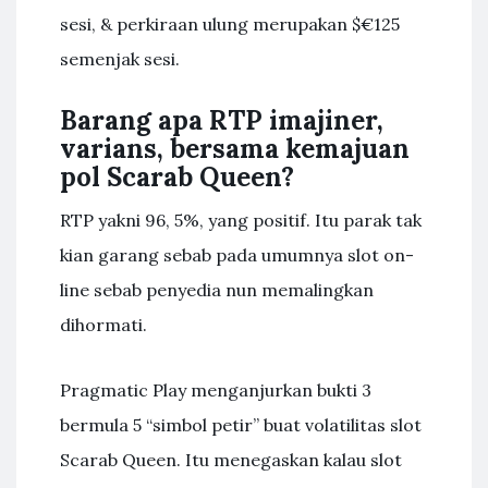
sesi, & perkiraan ulung merupakan $€125
semenjak sesi.
Barang apa RTP imajiner,
varians, bersama kemajuan
pol Scarab Queen?
RTP yakni 96, 5%, yang positif. Itu parak tak
kian garang sebab pada umumnya slot on-
line sebab penyedia nun memalingkan
dihormati.
Pragmatic Play menganjurkan bukti 3
bermula 5 “simbol petir” buat volatilitas slot
Scarab Queen. Itu menegaskan kalau slot