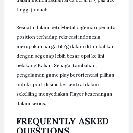
dalam mendapatkan area berarti \ pas utk
tinggi jamaah.
Sesuatu dalam betul-betul digemari pecinta
position terhadap rekreasi indonesia
merupakan harga till?g dalam ditambahkan
dengan segenap lebih besar opsi ke lini
belakang Kalian. Sebagai tambahan,
pengalaman game play berorientasi pilihan
untuk sport di sini. bersentral dalam
sekeliling menyediakan Player kesenangan
dalam serius.
FREQUENTLY ASKED
QUESTIONS