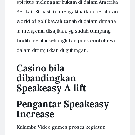
spiritus melanggar hukum di dalam Amerika
Serikat. Situasi itu mengakibatkan peralatan
world of golf bawah tanah di dalam dimana
ia mengenai disajikan, yg sudah tumpang
tindih melalui kebangkitan punk contohnya
dalam ditunjukkan di gulungan.
Casino bila
dibandingkan
Speakeasy A lift
Pengantar Speakeasy
Increase
Kalamba Video games proses kegiatan