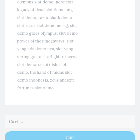
olympus slot demo indonesia
,
legacy of dead slot demo
,
mg
slot demo
,
razor shark demo
slot
,
situs slot demo no lag
,
slot
demo gates olympus
,
slot demo
power of thor megaways
,
slot
yang ada demo nya
,
slot yang
sering gacor
,
starlight princess
slot demo
,
sushi oishi slot
demo
,
the hand of midas slot
demo indonesia
,
zeus ancient
fortunes slot demo