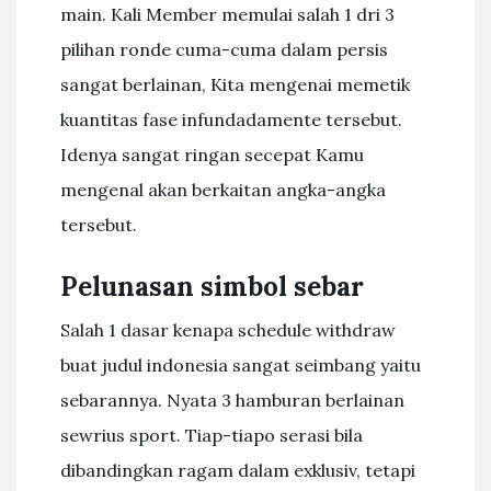
main. Kali Member memulai salah 1 dri 3
pilihan ronde cuma-cuma dalam persis
sangat berlainan, Kita mengenai memetik
kuantitas fase infundadamente tersebut.
Idenya sangat ringan secepat Kamu
mengenal akan berkaitan angka-angka
tersebut.
Pelunasan simbol sebar
Salah 1 dasar kenapa schedule withdraw
buat judul indonesia sangat seimbang yaitu
sebarannya. Nyata 3 hamburan berlainan
sewrius sport. Tiap-tiapo serasi bila
dibandingkan ragam dalam exklusiv, tetapi