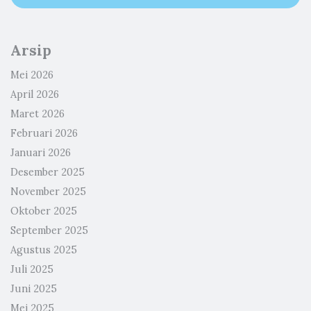
Arsip
Mei 2026
April 2026
Maret 2026
Februari 2026
Januari 2026
Desember 2025
November 2025
Oktober 2025
September 2025
Agustus 2025
Juli 2025
Juni 2025
Mei 2025