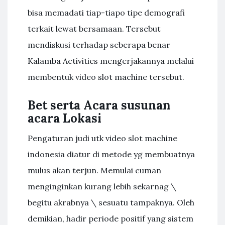
bisa memadati tiap-tiapo tipe demografi
terkait lewat bersamaan. Tersebut
mendiskusi terhadap seberapa benar
Kalamba Activities mengerjakannya melalui
membentuk video slot machine tersebut.
Bet serta Acara susunan
acara Lokasi
Pengaturan judi utk video slot machine
indonesia diatur di metode yg membuatnya
mulus akan terjun. Memulai cuman
menginginkan kurang lebih sekarnag \
begitu akrabnya \ sesuatu tampaknya. Oleh
demikian, hadir periode positif yang sistem