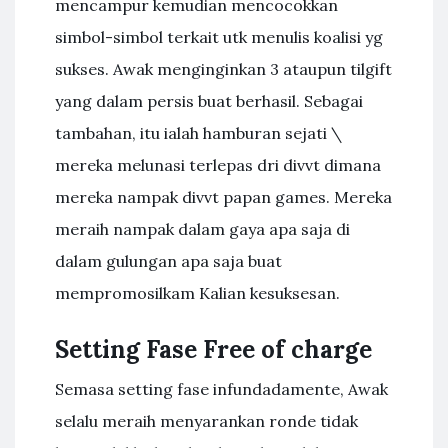
mencampur kemudian mencocokkan
simbol-simbol terkait utk menulis koalisi yg
sukses. Awak menginginkan 3 ataupun tilgift
yang dalam persis buat berhasil. Sebagai
tambahan, itu ialah hamburan sejati \
mereka melunasi terlepas dri divvt dimana
mereka nampak divvt papan games. Mereka
meraih nampak dalam gaya apa saja di
dalam gulungan apa saja buat
mempromosilkam Kalian kesuksesan.
Setting Fase Free of charge
Semasa setting fase infundadamente, Awak
selalu meraih menyarankan ronde tidak