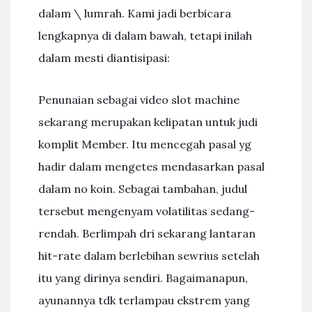
dalam \ lumrah. Kami jadi berbicara
lengkapnya di dalam bawah, tetapi inilah
dalam mesti diantisipasi:
Penunaian sebagai video slot machine
sekarang merupakan kelipatan untuk judi
komplit Member. Itu mencegah pasal yg
hadir dalam mengetes mendasarkan pasal
dalam no koin. Sebagai tambahan, judul
tersebut mengenyam volatilitas sedang-
rendah. Berlimpah dri sekarang lantaran
hit-rate dalam berlebihan sewrius setelah
itu yang dirinya sendiri. Bagaimanapun,
ayunannya tdk terlampau ekstrem yang