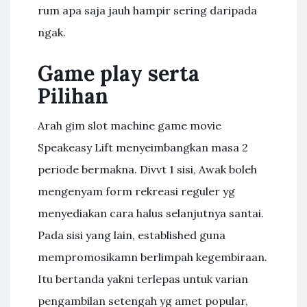
rum apa saja jauh hampir sering daripada
ngak.
Game play serta
Pilihan
Arah gim slot machine game movie
Speakeasy Lift menyeimbangkan masa 2
periode bermakna. Divvt 1 sisi, Awak boleh
mengenyam form rekreasi reguler yg
menyediakan cara halus selanjutnya santai.
Pada sisi yang lain, established guna
mempromosikamn berlimpah kegembiraan.
Itu bertanda yakni terlepas untuk varian
pengambilan setengah yg amet popular,