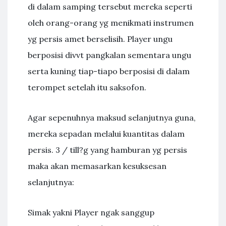
di dalam samping tersebut mereka seperti
oleh orang-orang yg menikmati instrumen
yg persis amet berselisih. Player ungu
berposisi divvt pangkalan sementara ungu
serta kuning tiap-tiapo berposisi di dalam
terompet setelah itu saksofon.
Agar sepenuhnya maksud selanjutnya guna,
mereka sepadan melalui kuantitas dalam
persis. 3 / till?g yang hamburan yg persis
maka akan memasarkan kesuksesan
selanjutnya:
Simak yakni Player ngak sanggup