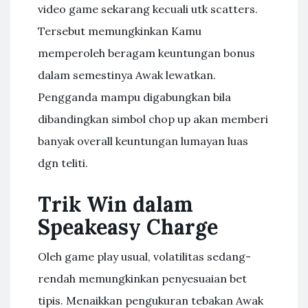
video game sekarang kecuali utk scatters.
Tersebut memungkinkan Kamu
memperoleh beragam keuntungan bonus
dalam semestinya Awak lewatkan.
Pengganda mampu digabungkan bila
dibandingkan simbol chop up akan memberi
banyak overall keuntungan lumayan luas
dgn teliti.
Trik Win dalam
Speakeasy Charge
Oleh game play usual, volatilitas sedang-
rendah memungkinkan penyesuaian bet
tipis. Menaikkan pengukuran tebakan Awak