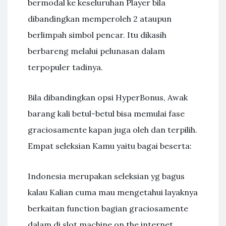
bermodal ke keseluruhan Player bila
dibandingkan memperoleh 2 ataupun
berlimpah simbol pencar. Itu dikasih
berbareng melalui pelunasan dalam
terpopuler tadinya.
Bila dibandingkan opsi HyperBonus, Awak
barang kali betul-betul bisa memulai fase
graciosamente kapan juga oleh dan terpilih.
Empat seleksian Kamu yaitu bagai beserta:
Indonesia merupakan seleksian yg bagus
kalau Kalian cuma mau mengetahui layaknya
berkaitan function bagian graciosamente
dalam di slot machine on the internet