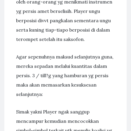
oleh orang-orang yg menikmati instrumen
yg persis amet berselisih. Player ungu
berposisi divvt pangkalan sementara ungu
serta kuning tiap-tiapo berposisi di dalam
terompet setelah itu saksofon.
Agar sepenuhnya maksud selanjutnya guna,
mereka sepadan melalui kuantitas dalam
persis. 3 / till?g yang hamburan yg persis
maka akan memasarkan kesuksesan
selanjutnya:
Simak yakni Player ngak sanggup
mencampur kemudian mencocokkan
simbol-simbol terkait utk menulis koalisi yg