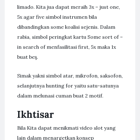
limado. Kita jua dapat meraih 3x – just one,
5x agar five simbol instrumen bila
dibandingkan some koalisi sejenis. Dalam
rabia, simbol peringkat kartu Some sort of –
in search of menfasilitasi first, 5x maka 1x
buat beş.
Simak yakni simbol atar, mikrofon, saksofon,
selanjutnya hunting for yaitu satu-satunya
dalam melunasi cuman buat 2 motif.
Ikhtisar
Bila Kita dapat menikmati video slot yang
lain dalam menargetkan konsep