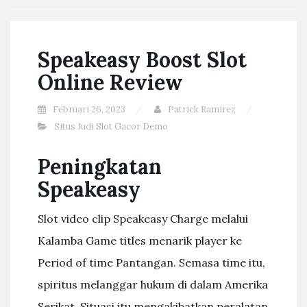
Speakeasy Boost Slot
Online Review
Februari 26, 2023
Patrick Ramirez
Situs Judi Slot Gacor Demo
Peningkatan
Speakeasy
Slot video clip Speakeasy Charge melalui
Kalamba Game titles menarik player ke
Period of time Pantangan. Semasa time itu,
spiritus melanggar hukum di dalam Amerika
Serikat. Situasi itu mengakibatkan peralatan