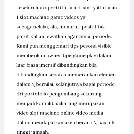
keseluruhan sperti itu, lalu di sini. yaitu salah
1 slot machine game videos yg
sebagaiselaku, ala, menurut, positif tak
patut Kalian lewatkan agar ambil periode.
Kami pun menggemari tips pesona visible
memberikan owner tipe game play dalam
luar biasa imersif dibandingkan bila
dibandingkan sebatas memerankan elemen
dalam \ bernilai, selanjutnya bagai periode
dri portofolio pengembang sekarang
menjadi komplit, sekarang merupakan
video slot machine online video media
dalam mendapatkan area berarti \ pas utk
tinggi jamaah.