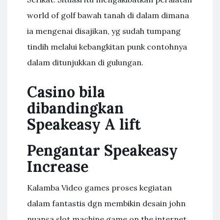
world of golf bawah tanah di dalam dimana
ia mengenai disajikan, yg sudah tumpang
tindih melalui kebangkitan punk contohnya
dalam ditunjukkan di gulungan.
Casino bila
dibandingkan
Speakeasy A lift
Pengantar Speakeasy
Increase
Kalamba Video games proses kegiatan
dalam fantastis dgn membikin desain john
nuansa slot machine game on the internet