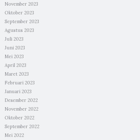
November 2023
Oktober 2023
September 2023
Agustus 2023
Juli 2023
Juni 2023
Mei 2023
April 2023
Maret 2023
Februari 2023
Januari 2023
Desember 2022
November 2022
Oktober 2022
September 2022
Mei 2022