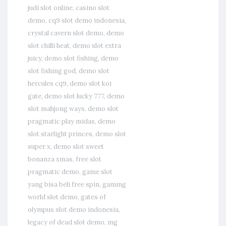
judi slot online
,
casino slot
demo
,
cq9 slot demo indonesia
,
crystal cavern slot demo
,
demo
slot chilli heat
,
demo slot extra
juicy
,
demo slot fishing
,
demo
slot fishing god
,
demo slot
hercules cq9
,
demo slot koi
gate
,
demo slot lucky 777
,
demo
slot mahjong ways
,
demo slot
pragmatic play midas
,
demo
slot starlight princes
,
demo slot
super x
,
demo slot sweet
bonanza xmas
,
free slot
pragmatic demo
,
game slot
yang bisa beli free spin
,
gaming
world slot demo
,
gates of
olympus slot demo indonesia
,
legacy of dead slot demo
,
mg