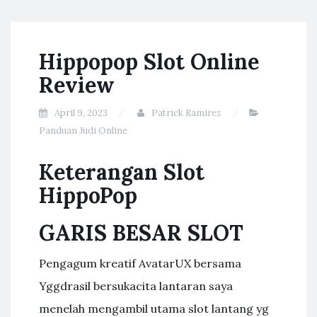
Hippopop Slot Online
Review
April 9, 2023
Patrick Ramirez
Panduan Judi Online
Keterangan Slot
HippoPop
GARIS BESAR SLOT
Pengagum kreatif AvatarUX bersama
Yggdrasil bersukacita lantaran saya
menelah mengambil utama slot lantang yg