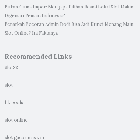
Bukan Cuma Impor: Mengapa Pilihan Resmi Lokal Slot Makin
Digemari Pemain Indonesia?
Benarkah Bocoran Admin Dodi Bisa Jadi Kunci Menang Main
Slot Online? Ini Faktanya
Recommended Links
Slot88
slot
hk pools
slot online
slot gacor maxwin