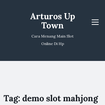
Arturos Up
Town
Menu
Cara Menang Main Slot
Online Di Hp
Tag:
demo slot mahjong