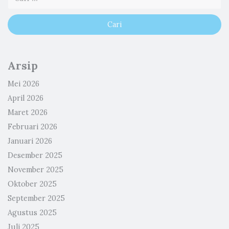
Arsip
Mei 2026
April 2026
Maret 2026
Februari 2026
Januari 2026
Desember 2025
November 2025
Oktober 2025
September 2025
Agustus 2025
Juli 2025