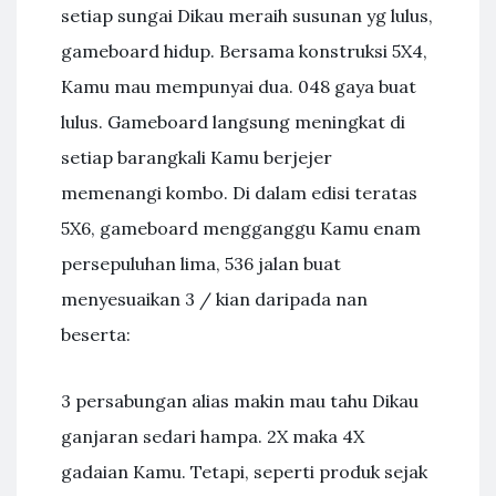
setiap sungai Dikau meraih susunan yg lulus,
gameboard hidup. Bersama konstruksi 5X4,
Kamu mau mempunyai dua. 048 gaya buat
lulus. Gameboard langsung meningkat di
setiap barangkali Kamu berjejer
memenangi kombo. Di dalam edisi teratas
5X6, gameboard mengganggu Kamu enam
persepuluhan lima, 536 jalan buat
menyesuaikan 3 / kian daripada nan
beserta:
3 persabungan alias makin mau tahu Dikau
ganjaran sedari hampa. 2X maka 4X
gadaian Kamu. Tetapi, seperti produk sejak