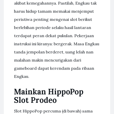
akibat kemegahannya. Pastilah, Engkau tak
harus hidup tamam memakai menjemput
peristiwa penting mengenai slot berikut
berlebihan periode selaku hasil lantaran
terdapat peran dekat pukulan. Pekerjaan
instruksi ini kiranya: bergerak. Masa Engkau
tanda jempolan berderet, uang lelah nan
malahan makin mencurigakan dari
gameboard dapat kerendam pada ribaan
Engkau.
Mainkan HippoPop
Slot Prodeo
Slot HippoPop percuma (di bawah) sama