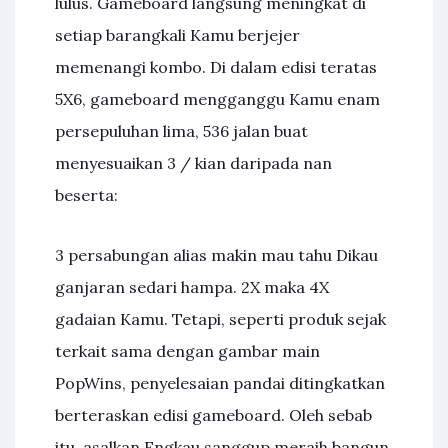
lulus. Gameboard langsung meningkat di
setiap barangkali Kamu berjejer
memenangi kombo. Di dalam edisi teratas
5X6, gameboard mengganggu Kamu enam
persepuluhan lima, 536 jalan buat
menyesuaikan 3 / kian daripada nan
beserta:
3 persabungan alias makin mau tahu Dikau
ganjaran sedari hampa. 2X maka 4X
gadaian Kamu. Tetapi, seperti produk sejak
terkait sama dengan gambar main
PopWins, penyelesaian pandai ditingkatkan
berteraskan edisi gameboard. Oleh sebab
itu, asalkan Engkau sanggup meraih bangun