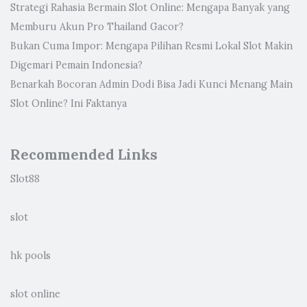
Strategi Rahasia Bermain Slot Online: Mengapa Banyak yang
Memburu Akun Pro Thailand Gacor?
Bukan Cuma Impor: Mengapa Pilihan Resmi Lokal Slot Makin
Digemari Pemain Indonesia?
Benarkah Bocoran Admin Dodi Bisa Jadi Kunci Menang Main
Slot Online? Ini Faktanya
Recommended Links
Slot88
slot
hk pools
slot online