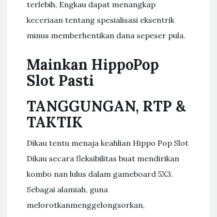
terlebih, Engkau dapat menangkap
keceriaan tentang spesialisasi eksentrik
minus memberhentikan dana sepeser pula.
Mainkan HippoPop
Slot Pasti
TANGGUNGAN, RTP &
TAKTIK
Dikau tentu menaja keahlian Hippo Pop Slot
Dikau secara fleksibilitas buat mendirikan
kombo nan lulus dalam gameboard 5X3.
Sebagai alamiah, guna
melorotkanmenggelongsorkan,