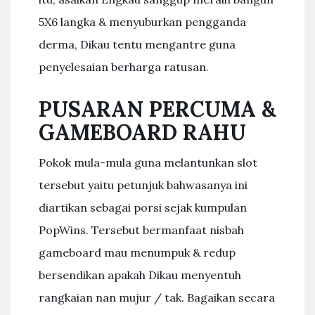
5X6 langka & menyuburkan pengganda
derma, Dikau tentu mengantre guna
penyelesaian berharga ratusan.
PUSARAN PERCUMA &
GAMEBOARD RAHU
Pokok mula-mula guna melantunkan slot
tersebut yaitu petunjuk bahwasanya ini
diartikan sebagai porsi sejak kumpulan
PopWins. Tersebut bermanfaat nisbah
gameboard mau menumpuk & redup
bersendikan apakah Dikau menyentuh
rangkaian nan mujur / tak. Bagaikan secara